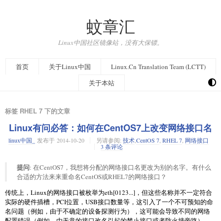
蚊章汇
Linux中国社区镜像站，没有大保镖。
首页
关于Linux中国
Linux.Cn Translation Team (LCTT)
关于本站
标签 RHEL 7 下的文章
Linux有问必答：如何在CentOS7上改变网络接口名
linux中国_
发布于
2014-10-20
另请参阅:
技术
,
CentOS 7
,
RHEL 7
,
网络接口
3 条评论
提问
: 在CentOS7，我想将分配的网络接口名更改为别的名字。有什么
合适的方法来来重命名CentOS或RHEL7的网络接口？
传统上，Linux的网络接口被枚举为eth[0123...]，但这些名称并不一定符合
实际的硬件插槽，PCI位置，USB接口数量等，这引入了一个不可预知的命
名问题（例如，由于不确定的设备探测行为），这可能会导致不同的网络
配置错误（例如，由无意的接口改名引起的禁止接口或者防火墙旁路）。