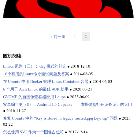
CentOS/RHEL6引入了
一致和可预测的网络设备命名
网络接口的方法。这些
特性可以唯一地确定网络接口的名称以使定位和区分设备更容易，并且在
这样一种方式下，无论是否重启机器、过了多少时间、或者改变硬件，其
« 前一页
1
2
名字都是持久不变的。然而，这种命名规则并不是默认在CentOS/RHEL6上
开启。
从CentOS/RHEL7起，这种可预见的命名规则变成了默认。根据这一规则，
随机阅读
接口名称被自动基于固件，拓扑结构和位置信息来确定。现在，即使添加
或移除网络设备，接口名称仍然保持固定，而无需重新枚举，和坏掉的硬
Emacs 系列（三）： Org 模式的补充
●
2018-12-10
件可以无缝替换。
10个有用的Linux命令面试问题及答案
●
2014-08-05
在 Ubuntu 中用 Docker 管理 Linux Container 容器
●
2014-06-03
在前一个主版本发布3年之后，经过至少6个月的
公开测试
，RHEL（Red
* 基于接口类型的两个字母前缀:

Hat Enterprise Linux）版本7终于发布了。这次更新表明了红帽子公司对于
6 个用于 Arch Linux 的最佳 AUR 助手
●
2020-03-21
*   en -- 以太网

在RHEL中添加最新的以企业和数据为中心的特性的兴趣。这里列举了其中
*   sl -- 串行线路IP (slip)

GNOME 的新图像查看器应用 Loupe
●
2023-06-09
5个最吸引人眼球的新特性。
*   wl -- wlan

安卓编年史（8）：Android 1.5 Cupcake——虚拟键盘打开设备设计的大门
*   ww -- wwan

1. Docker
●
2016-11-27
*

* 名字类型:

修复 Ubuntu 中的 “Key is stored in legacy trusted.gpg keyring” 问题
●
2023-
RHEL 7中最大的新特性就是
紧密集成
了广受欢迎的应用程序虚拟化技术
*   b<number>                             -- BCMA总线和新书

02-22
Docker
。随着
Docker 1.0发布
，把它集成到RHEL 7里正是恰逢其时。
*   ccw<name>                             -- CCW总线组名

怎么使用 SVG 作为一个图像占位符
●
2017-12-14
*   o<index>                              -- 车载设备的索引号

用Docker包装的应用程序可以独立于操作系统，所以它们可以在操作系统