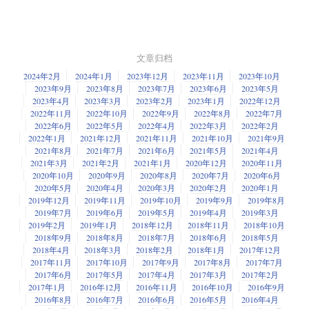
*   s<slot>[f<function>][d<dev_port>]     -- 热插拔插槽索引号

之间移植并且正常运行。RHEL 7打算尽可能高效地使用Docker，以防止应
*   x<MAC>                                -- MAC 地址

用程序竞争资源或者为使用哪种运行时环境而困惑。
*   [P<domain>]p<bus>s<slot>[f<function>][d<dev_port>]

*                                         -- PCI 位置

从RHEL的Docker路线图上的长期计划表来看，这可能会超越操作系统本
*   [P<domain>]p<bus>s<slot>[f<function>][u<port>][..]1[i<inte
文章归档
身，发展成一系列的Docker容器，它可以支持用最小的开销部署一个系
统。这个被称为"
Atomic项目
"的计划还处于早期阶段，红帽公司准备首先将
2024年2月
2024年1月
2023年12月
2023年11月
2023年10月
它部署在他的Fedora Linux发行版，仅仅当做对前沿技术的测试。
2023年9月
2023年8月
2023年7月
2023年6月
2023年5月
新的命名方案的一个小的缺点是接口名称相比传统名称有点难以阅读。例
2023年4月
2023年3月
2023年2月
2023年1月
2022年12月
如，你可能会发现像enp0s3名字。再者，你再也无法来控制接口名了。
2. Systemd
2022年11月
2022年10月
2022年9月
2022年8月
2022年7月
2022年6月
2022年5月
2022年4月
2022年3月
2022年2月
引入systemd进程管理器可能引起系统管理员和Linux专家之间激烈的争论。
2022年1月
2021年12月
2021年11月
2021年10月
2021年9月
systemd就被开发用于替代自专用Unix出现以来就在使用的init系统，它使得
2021年8月
2021年7月
2021年6月
2021年5月
2021年4月
启动过程中装载服务更加高效。
2021年3月
2021年2月
2021年1月
2020年12月
2020年11月
2020年10月
2020年9月
2020年8月
2020年7月
2020年6月
因为systemd可能会带来一些不适，红帽公司没有马上在RHEL上使用
2020年5月
2020年4月
2020年3月
2020年2月
2020年1月
systemd。早在2010发布的Fedora版本15就已经包含了systemd作为默认项
2019年12月
2019年11月
2019年10月
2019年9月
2019年8月
目，这给了红帽公司一次很好的了解systemd在真实世界的运行的经验。同
2019年7月
2019年6月
2019年5月
2019年4月
2019年3月
样，systemd也没有孤立地加入RHEL 7，而是作为这个OS大计划的一部
2019年2月
2019年1月
2018年12月
2018年11月
2018年10月
分。例如，红帽公司希望通过使用systemd加强对RHEL 7中Docker容器的支
2018年9月
2018年8月
2018年7月
2018年6月
2018年5月
持。
2018年4月
2018年3月
2018年2月
2018年1月
2017年12月
如果由于某种原因，你喜欢旧的方式，并希望能够选择任意名称分配给
2017年11月
2017年10月
2017年9月
2017年8月
2017年7月
CentOS/ RHEL7的设备，你需要重写默认的可预测的命名规则，定义基于
3. 默认使用 XFS
2017年6月
2017年5月
2017年4月
2017年3月
2017年2月
MAC地址udev规则。
2017年1月
2016年12月
2016年11月
2016年10月
2016年9月
第3个主要的改变是使XFS成为RHEL默认的文件系统，尽管这可能不那么引
2016年8月
2016年7月
2016年6月
2016年5月
2016年4月
下面是如何在CentOS或RHEL7命名网络接口。