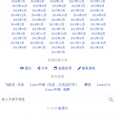
人瞩目。
2016年3月
2016年2月
2016年1月
2015年12月
2015年11月
2015年10月
2015年9月
2015年8月
2015年7月
2015年6月
首先，让我们来禁用该可预测命名规则。对于这一点，你可以在启动时传
最初由Silicon Graphics International（硅谷图形公司）创建的XFS在Linux系
2015年5月
2015年4月
2015年3月
2015年2月
2015年1月
递“net.ifnames=0”的内核参数。这是通过编辑/etc/default/grub并加
统上用做生产环境已经很长时间了。在RHEL 7上它将支持高达500TB的文
2014年12月
2014年11月
2014年10月
2014年9月
2014年8月
入“net.ifnames=0”到GRUB
CMDLINE
LINUX变量来实现的。
件系统。RHEL 6默认使用ext4，尽管它有XFS选项。红帽子的竞争对手Suse
2014年7月
2014年6月
2014年5月
2014年4月
2014年3月
Linux
也支持XFS
，尽管它安装时
默认使用ext3
。
2014年2月
2014年1月
2013年12月
2013年11月
2013年10月
2013年9月
2013年8月
2013年7月
2013年6月
2013年5月
非常不幸的是，没有真正的方法可以将RHEL目前使用的其他文件系统，比
2013年4月
2012年11月
2012年10月
2012年9月
2012年8月
如ext4或者btrfs移植到XFS。只能备份然后重建（来进行移植）。
2012年7月
2012年6月
2012年5月
2012年4月
2012年3月
2012年2月
2012年1月
2011年12月
2011年11月
2011年10月
4. 兼容微软的身份管理
2011年9月
2011年7月
2011年6月
2011年5月
2011年4月
2011年3月
就算是那些不是微软系统粉丝的管理员也对微软目录服务保持一定的尊
然后运行这条命令来重新生成GRUB配置并更新内核参数。
其他经典分类
重。RHEL 7添加了两个关键的特性以优化处理微软目录服务（AD）的方
式。跨域认证现在可以在RHEL 7和微软目录服务之间建立，所以目录服务
观点
分享
桌面应用
极客漫画
用户可以直接访问Linux侧的资源，不需要再进行一次登录。RHEL 7另一个
目录服务相关的附加特性，是基于DNS信息自动发现和加入目录服务（或者
相关链接
其他红帽子认证服务）。
飞蚊话 - 主站
Linux中国（纪念，已无法打开）
麟悦
LinuxCat
5. 性能监控（PCP：Performance Co-Pilot）
Linux中国 - 泡网
搜
进行性能调整的时候看不到实时数据就像是开着一辆挡风玻璃被刷上了油
索
漆的车，所以RHEL 7添加了一个新的性能监控系统PCP(
Performance Co-
关
Pilot
)，PCP最初由Silicon Graphics International（硅谷图形）
创建
，但是现
© 2026
蚊章汇
键
在它是RHEL 7的一部分。除了监控和记录系统状态，PCP还为其他子系统