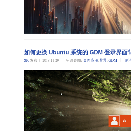
如何更换 Ubuntu 系统的 GDM 登录界面
SK
发布于
2018-11-29
另请参阅:
桌面应用
,
背景
,
GDM
评
没错，即使是 GNOME 登录屏幕也可以自定义。这
从停靠区到 GRUB 屏幕，GNOME 都可以根据你的喜好进
GDM Settings
登录界面也在此列，因为一款名为 “
GDM 设置
”的新工具可
你可以更改壁纸、主题、图标、时间格式、顶部面板项目等