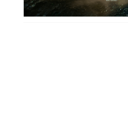
在本教程中，你将了解安装此工具的步骤以及如何使用它来更
不用说，你必须使用 GNOME 桌面环境和 GDM 显示管
? 以这种方式使用设置可能会产生问题。请使用 Time
章就不适合你。
使用 GDM 设置工具进行调整
让我们首先看看你可以使用这个很棒的程序进行哪些更改。
Ubuntu 18.04 LTS 桌面系统在登录、锁屏和解锁状态
ubuntu 17.04 版本开始使用的默认背景。有一些人
1、更改 shell 主题、图标和壁纸
找对地方了。这篇短文将会告诉你如何更换 Ubuntu 18.04 L
你可以更改登录屏幕的主题、图标和壁纸。这是一个例子。
更换 Ubuntu 的登录界面背景
这是 Ubuntu 18.04 LTS 桌面系统默认的登录界面。