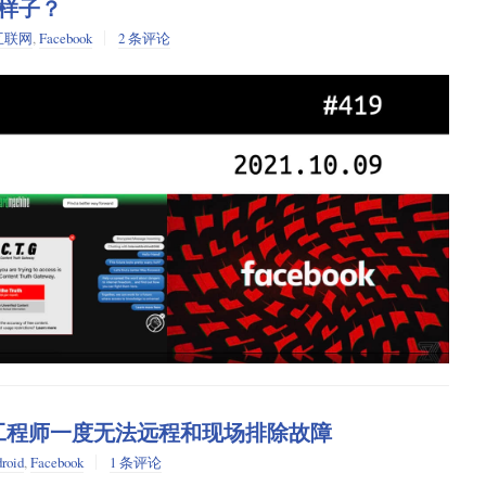
么样子？
互联网
,
Facebook
2 条评论
巨龙之后，都喜欢珠宝。
身份以及人与人之间关系的通用标准。在今天看来，这一雄心勃勃的项目可
Web
再寻常不过了。当时
网络
（当时人们仍然这样称呼它）刚刚击败了
，计算机领域的创新发展必须要保持开放、基于标准，而且这也正是网
介绍了关于语义网概念与运行原理的设想，所以这里不再赘述。但是
F 标准正是这一愿景在社交网络方面的应用。
项名为“隐私保护”的欧盟-美国数据流动协议。在其裁决中，它还使美
》 的文章很好地描绘了语义网这一崇高理想。文章写于 2002 年，作
合同条款（SCC）更难使用。爱尔兰数据保护委员会周四通知其同
9 年的情景：通过使用语义网，谷歌取代了亚马逊和易贝，成为电商平台主导
拟的决定意味着 Facebook 也被迫停止依赖 SCC。Meta 公司曾多
手的马丁吉他，可以在谷歌中输入
。根据你的
tagram 在内的许多服务关闭。
buy:martin guitar
可以获取卖家及其吉他的信息，是因为它可以读取资源描述框架标
源之间的关系。人们可以将 RDF 内容嵌入网页，能实现很多用途，
式搜索和售卖商品的人数增加，亚马逊和易贝将失去它们在电商领域近
也有别的嘛 :<
 小时，工程师一度无法远程和现场排除故障
的数据库呢？Ford 写道，即便是谷歌，最终也会失势。因为理论
于谷歌的搜索功能。起码，如果谷歌打算对语义网上的每笔交易按一定
roid
,
Facebook
1 条评论
烈，谷歌的抽成比例很有可能会被迫降低。