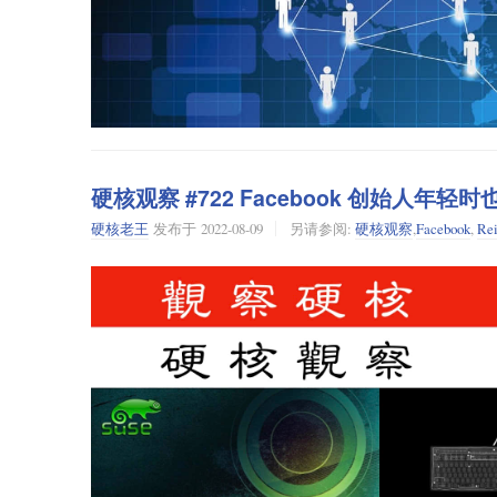
硬核观察 #722 Facebook 创始人年
硬核老王
发布于
2022-08-09
另请参阅:
硬核观察
,
Facebook
,
Rei
我把自己的社交网络写进 FOAF 文件，这就是变革之始。
Friend of a Friend
FOAF 标准（
朋友的朋友
），是一个可以追溯到本世纪初的
[1]
亦或者说已经被取代了
。它暗示了，假如 Facebook
始探讨这一网络标准之前，我想先来谈一谈纽约地铁。
Metropolitan Transportation Agency
目前，纽约地铁的唯一管理机构是
大都会运输署
（简称