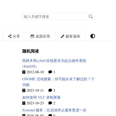
搜
索
关
键
字
分享
桌面应用
极客漫画
随机阅读
雨林木风(ylmf)全线更名为起点操作系统
(StartOS)
2012-08-10
1
GNOME 活动搜索：你可能从未了解过的 7 个
功能
2023-10-11
3
如何使用 VLC 录制屏幕
2023-10-23
2
Systemd 服务：比启动停止服务更进一步
2018-06-02
0