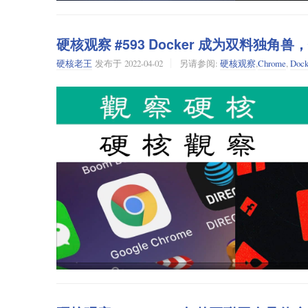
Facebook 的垄断属于非自然垄断。
我的意思是，如今 Facebook 之所以能拥有所有人的
硬核观察 #593 Docker 成为双料独角兽
是因为其他社交平台难以或者无法与之竞争。不过，难道真是因
硬核老王
发布于
2022-04-02
另请参阅:
硬核观察
,
Chrome
,
Dock
是先入为主，还是它提供的服务真的比其他社交平台要好？如果
多吗？在一个有几个 “Facebook” 相互竞争的情况下，如果
没来得及更新他在 VisageBook 上的感情状态，那上
信任的又是哪个社交网站呢？如果社交网站有很多，难道在
过去几年，由于中心化社交网络的缺陷暴露出来，许多人尝
通的社交网络生态（比如
Fediverse
）。可惜的是，其中没
的力量：既然每个人都在用 Facebook，那么任何想要放弃 
社交网络属于自然垄断行业。但我想说，Facebook、Twi
Facebook 创始人年轻时也曾宣誓捍卫用户隐私
络的互通性，并且付诸实践，那么封闭的社交平台引发的网
2003 年 Slashdot 曾经
报道
，哈佛大学新生扎克伯格和加州
因此，在我看来，真正的问题是：之所以 Facebook 
习人们的收听模式。这个制作播放列表的软件是他们的高中
运营商的地铁系统一样，单一的主流社交网络效率更高？
一份接近一百万美元的报价，但他们拒绝了。有趣的是，在该帖
要保护用户隐私，“除了你之外，你的音乐收听数据都不会
最后，这些问题让我想起了 FOAF。尽管人们似乎已经忘记了 F
人数据将永远不会被其他人看到。”而后来成为 Quora 联
FOAF 建立开放的、去中心化的社交网络。如果过去有哪个去
我保证。”
只可能是 FOAF。考虑到世界上大部分人都有 Facebook
地铁一样，社交网络也有中心化和自然垄断的性质；亦或者，