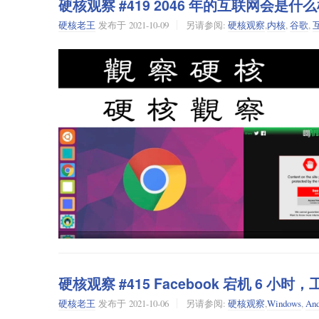
硬核观察 #419 2046 年的互联网会是什
消息来源：Slashdot
因，无法获得人们的广泛支持。
硬核老王
发布于
2021-10-09
另请参阅:
硬核观察
,
内核
,
谷歌
,
老王点评：曾经的年轻人都怀着淳朴的理想，然而成为
早期社交媒体的未来
FOAF 项目诞生于 2000 年，旨在建立一套表示个人
能会让人感到惊讶，但是在上世纪末本世纪初，这样的想法
America Online
美国在线
与
Prodigy
) 等封闭系统。这让人很自然地想到
络的特点。
Semantic Web
许多人认为，网络下一场重头戏会是
语义网
。我有篇文章
Facebook 和 Instagram 或将在欧洲关闭
我会简单谈谈推动人们研究语义网技术的愿景，因为 FOA
由于担心美国的监控行为，欧洲法院于 2020 年废除了一
How Google beat Amazon and Ebay to the Semantic Web
一篇题为 《
谷歌如何击败亚马逊和易贝，朝着语义网进军
国公司用来向美国转移个人数据的另一个法律工具，即标准
者是 Paul Ford。这篇文章设想了 2002 年至 200
行，它将阻止 Facebook 将用户数据从欧洲发送到美国。这一草
者。文章指出，在未来，如果你想买东西，比如说一把二
次警告说，这样的决定将使其在欧洲的包括 Facebook 和 Ins
邮编，谷歌会告诉你附近哪些人在卖马丁吉他。谷歌之所以
消息来源：Politico
记语言（RDF），该语言是语义网的核心技术，用于描述资
比如给要卖的东西打广告。Ford 预测，随着使用这种方
老王点评：欧洲人，别怕，你看我们没有这种东西，不是
硬核观察 #415 Facebook 宕机 6
乎垄断的地位。如果可以搜索全网，又有谁会执着于某个封闭
上，任何一个人都可以检索网络，查阅 RDF，提供类似
硬核老王
发布于
2021-10-06
另请参阅:
硬核观察
,
Windows
,
And
比例收取费用，以此盈利，那么以后随着相关竞争越来越激