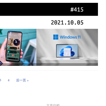
DF 更振奋人心的地方在于，它或许可以应用于各个领域。RDF 标准以及
据库的软件服务的发展，如同 HTML 为文档出版带来新的发展契
RDF Web Ring
社交网络。FOAF 项目最初的名字是“
RDF 网络环
”，是语义网发展
程代码建议的工具之一，但在许可证方面和该软件向微软公司发送遥测数据方面
看好，有人甚至认为，FOAF 必定会淘汰掉其他社交网站。2004
ot 的替代品 FauxPilot，它可以在本地运行，而不会将数据发送
ce 的 CodeGen 模型。但该模型也是在 GitHub 所有的公共代码上训练的，
本地运行的 AI 模型专门针对某类许可证进行学习，或许针对你自
了 Friendster；上周是 Orkut；下周 Flickr 也会登上舞台。这些网
美元的 C 轮融资，使其融资总额达到 1.63 亿美元，公司估值为 21
互联网发展的最前沿。但是，如果它们无法提供更实质性的好处，
，2019 年，Docker 陷入困境，不得不出售其企业部门，更换
[2]
去。
性收入增长了 4 倍，达到 5000 万美元以上。Docker 说，近
财富 100 强公司、10 家顶级技术公司中的 9 家。
过多。这就需要一种能够将所有这些网站连接起来的手段。可行方
 工具或许在某些开发组织里面发挥作用。
这样看起来似乎还有不错的未来。
实现途径有三个要点：
3
4
后一页 »
社交网站识别读取，避免让用户在不同的网站上重复输入信息。
上述格式的文件，供用户在各社交网站使用。
主页上，可为各社交网站读取。这样一来，用户只需将修改过的信息推
时间
文章归档