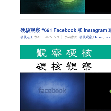
MTA 购买车票，否则属于非法行为。也就是说，MTA 在
不过，以前可不是这样。说起来可能有些让人吃惊，纽约市
Brooklyn-Manhattan
（IRT）的势力范围是穿过曼哈顿的线路，
布鲁克林-曼哈
也有部分线路延伸到了曼哈顿。1932 年，纽约市开通使用了
硬核观察 #691 Facebook 和 Instagr
当时纽约共有三家不同公司控制着市内地铁交通。
硬核老王
发布于
2022-07-09
另请参阅:
硬核观察
,
Chrome
,
Face
可能会有人觉得这样的地铁运营效率不高。事实上也确是如此。
营系统之间建造换乘站十分困难。此外，乘客换乘时还需向
的检票区域。后来，纽约市于 1940 年接管了 IRT 和
前分而治之而造成的效率低下问题时至今日依然存在：能在 BM
上（如 1、2、3 号线）运行，因为 IRT 的线路隧道比
的支出可能远比世界上其他单一隧道宽度的地铁系统要多得
IRT 和 BMT 之间的竞争所造成的历史遗留问题告诉我
有一家运营商更能解决问题。乘客们虽然失去了选择的余地
那么，地铁和社交网络又有什么关系呢？我在想，Faceboo
断还是非自然垄断，Facebook 貌似确有垄断能力。当然它垄
断了与现实中认识的人之间的线上联系。Facebook 能
我明天就会卸载 Facebook。我对 Facebook 对我身
上和隐喻上来讲，纽约市地铁都是一堆焚烧着的、火舌乱窜的