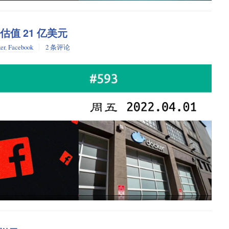
社交数据，因为它碰巧是第一个做大做强、确立巨头地位的社交平台，而不
，估值 21 亿美元
为这样吗？许多事实告诉我们，原因并非如此。Facebook 仅仅
er
,
Facebook
2 条评论
你想联系老朋友，只有 Facebook 这一个平台的话，不会方便许
你和你男朋友 Facebook 上面的感情状态都显示“交往中”，但是他始终
面现在还显示着他和他大学前任的关系，那么这种情况意味着什么呢？人们
填写信息上面不会很耗时间吗？
试构建去中心化的平台。基于开放标准，去中心化平台有望建立互
network effects
有一个平台能够取代主流社交网络。一个比较明显的原因是
网络效应
Facebook 的人都将会付出巨大的代价。有人会说，这一点恰恰证明了
tter 等平台是自己选择封闭起来的。此外，鉴于人们已经设想出社交网
络效应就无法证明社交网络具有自然垄断属性。
理工新生丹吉洛开发了一个系统，可以分析用户的音乐播放列表并学
等平台到现在仍是主流社交网络，仅仅是因为网络效应，还是说与只有一家
毕业项目。这篇帖子引起了微软和其他公司的注意，有公司给出了
子的一个评论中，后来成为 Facebook 创始人的扎克伯格曾发誓
提供给其他任何人。我们希望利用大量的数据来帮助分析，但你的个
OAF 标准，但是早在 Facebook 出现之前，人们就尝试使用
合创始人和 CEO 的丹吉洛，也补充说，“我不会向人们发送垃圾邮件。
中心化社交网络有机会早于 Facebook 占领如今它驻守的阵地，那
 账号，而且了解 FOAF 的人相对较少，我们是否可以得到如下结论：同
FOAF 项目说明，尽管去中心化社交网络可行，但由于其他原