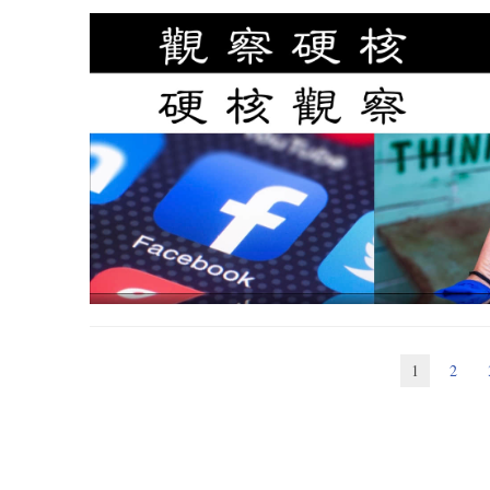
Ford 所设想的未来是将 RDF 应用于电商领域，不过 R
一系列相关标准，一旦得到广泛应用，被认为可以掀开基于数
机一般。
研究人员发布可以本地运行的 Copilot 替代品
2046 年的互联网会是什么样子？
RDF 以及其他语义网技术似乎准备立刻接管的另一个领域是
GitHub Copilot 是最近几个在 AI 帮助下生成编
的产物，旨在实现语义网的设想。FOAF 自诞生之初就被人们
存在一些争议。美国纽约大学的一位研究人员开源了一个 Copil
年《卫报》的一篇文章这样介绍该项目：
Docker 成为双料独角兽，估值 21 亿美元
回微软。FauxPilot 不使用 Codex，它依靠的是 Salesfor
因此许可证问题并没有得到解决。当然，你可以使用这个可以
最初是 1996 年，SixDegrees 开始运营；接着是去年，出现
消息称
，这家长期走入困境的容器化公司今天宣布了 1.05 亿
己希望重复使用的代码进行学习。
站不胜枚举，都是为了建立社交网络。如今，它们处在
亿美元。在这次转机之前，Docker 的日子似乎已经屈指可数了
在 FOAF 标准得到广泛应用之后，它们就会很难存活下
CEO，并将自己重新定位为一个开发者平台。两年后，其年度经常
消息来源：The Register
年来它拥有超过 56,000 个商业客户，其中包括超过 70% 的
文章继续指出，社交网络面临的最大问题就是社交网站数量
老王点评：如果计算量可以承受，我想这个开源的 AI
案就是 FOAF ，它终将变革整个社交网络。
老王点评：我还真以为 Docker 公司就这样消亡了，
根据该文章，FOAF 可将不同的社交网站紧密连接起来，
1
2
FOAF 将创建机器可读的社交数据格式，可为各个
Contacts
FOAF 标准下，
联系人
（个人信息管理程序）可生成
FOAF 标准下，这种机器可读的文件可寄放在个人
到自己的主页，其他平台就会同步更新。
Chrome 优化后台页面处理策略，提升笔记本电池