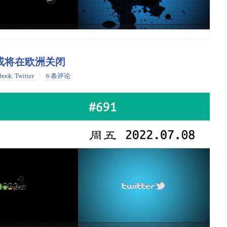
地铁行业没有任何竞争对手。
Inter-borough Rapid Transit Company
的地铁交通曾由两家企业相互竞争，共同运营。
跨区捷运公司
 Transit Corporation
顿运输股份有限公司
（BMT）管理的则是布鲁克林区内的线路，其中
自己的服务，称为独立地铁系统，与 IRT 和 BMT 展开竞争，所以
am 或将在欧洲关闭
book
,
Twitter
6 条评论
由于 IRT 和 BMT 投入使用的列车宽度不同，所以在不同的运
不同的运营商支付费用，这就意味着在换乘站至少要设置两个不同
 BMT，将整个纽约市的地铁交通置于一家运营商的管理之下，不过由于此
T 的线路上（如 A、C、E 号线）运行的列车无法在 IRT 的线路
较窄。因此，MTA 不得不同时管理这两种互不兼容的列车系统，由此带来
多。
们，地铁系统本身就趋向于垄断经营。相比较于两家运营商相互竞争，只
，但再也不用担心带了一张地铁卡却忘记了另一张的问题。
k 是否和 MTA 一样都有自然垄断的属性呢？事实上，无论是自然垄
断的不是社交媒体本身（我在 Twitter 上面花的时间更多），而是垄
够垄断所谓的“社交图谱”；如果我不用担心会失去与别人的联系方式，那
上的这种垄断权力感到非常气愤。不过，我却不会生 MTA 的气，即便从字面
垃圾。说到底，我愤怒是因为我觉得不同于 MTA 的自然垄断，