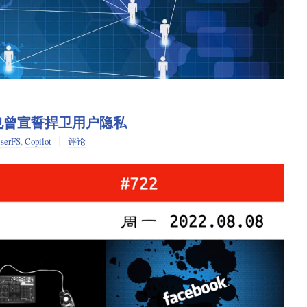
轻时也曾宣誓捍卫用户隐私
serFS
,
Copilot
评论
—— 互联网之父蒂姆·伯纳斯·李（2007）
网络标准，目前它基本上已经不再使用了，或者说被人们忘记了，
 没有征服世界的话，FOAF 将会定义我们今天所用的社交网络。不过在开
 MTA）。MTA 垄断了纽约市的地铁交通。在纽约乘地铁必须先从