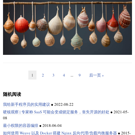
9

如果你运行这个脚本，你会看到以下输出：
可以执行这些命令。Shell 理解我们输入的文本 - 将其转换为标记 - 然后在操
以下是可用于数字比较的测试条件运算符：
如果你是一个常规的桌面 Linux 用户，这个系列将会帮助你理解在探索各
作系统上执行这些标记。
种软件和修复问题时遇到的大多数 Shell 脚本。你也可以使用它来自动化一
Let's use the sum function

你也可以使用
，但是使用括号
for num in 1 2 3 4 5 6 7 8 9 10; do
条件
当满足以下条件时为真
些常见的、重复的任务。
不同的 Shell 变种
扩展使得代码看起来更短且更智能。
小于
（
）
在这个 Bash 脚本教程结束时，你应该可以编写简单的 Bash 脚本。
$a -lt $b
$a < $b
$a
$b
请记住，传递给脚本的参数和传递给函数的参数是不同的。
最初，终端使用了朴素的 Bourne Shell（即 Sh）。多年来，许多不同的
是用于扩展模式的。你使用
，它等同于
。关
{..}
{d..h}
d e f g h
Shell 变种被开发出来和使用。其中一些流行的包括 C Shell（Csh） 和 Korn
于括号扩展的更多信息，可以在这篇文章中找到。
大于
? 希望你已经拥有 Linux 命令行和编程语言的基础知识。
（
）
$a -gt $b
在下面的例子中，我在调用函数时交换了参数。
$a > $b
$a
$b
Shell（Ksh）。Sh 在一段时间内不再受欢迎，但通过其最新的化身 ——
在 Bash 中使用括号扩展
Bourne Again Shell（Bash），它再次流行起来。
如果你对 Linux 命令行完全不熟悉，我建议你先掌握基础知识。
小于等于
（
）
$a -le $b
$a <= $b
$a
$b
#!/bin/bash

? 如果你熟悉 C 语言编程，你可能会喜欢在 bash 中使用 C 风格的 for 循
19 个你应该知道的基础而重要的 Linux 终端技巧
Shell 实际上是做什么的？
大于等于
（
）
$a -ge $b
$a >= $b
$a
$b
在大多数编程语言中，你都会找到字符串数据类型。字符串基本上是一组
环：
arg() {

字符。
你应该了解如何在命令行中进入特定的位置。为了做到这一点，你需要理
    echo "1st argument to function is $1 and 2nd is $2"

Shell 是操作系统（OS）和用户之间的直接接口。通过使用命令和应用程序
$a -eq $b
$a == $b
解 Linux 文件系统中的路径是如何工作的。
1
2
3
4
...
9
后一页 »
}

来使用计算机上安装的工具，我们可以使计算机按照我们的意愿工作。一
for ((i = 0 ; i < 10 ; i++)); do

但 Bash Shell 有所不同。字符串没有单独的数据类型。这里一切都是变量。
$a -ne $b
$a != $b
些命令是安装在操作系统上的应用程序，而某些命令则是直接内置在 Shell
  echo $i

Linux 中的绝对路径和相对路径有什么不同
echo "1st argument to script is $1 and 2nd is $2"

中的。在 Bash 中内置的一些命令包括
、
、
和
，还
但这并不意味着你不能像在 C 和其他编程语言中那样处理字符串。
clear
cd
eval
exec
如果你要比较字符串，可以使用以下测试条件：
有
和
这样的应用程序。内置在 Shell 中的命令因 Shell 而异。
随机阅读
ls
mkdir
接下来，这个教程系列会给你介绍目录导航和文件操作的基本知识。
在 Bash Shell 中可以查找子字符串、替换子字符串、连接字符串以及更多字
让我们看另一个例子，显示
Bash 数组
的所有内容：
当你运行这个脚本时，你会看到这样的交换：
在本文中，我们将涵盖与 Bash 相关的几个方面。
符串操作。
终端基础：Linux 终端入门
我给新手程序员的实用建议
●
2022-08-22
条件
当满足以下条件时为真
硬核观察 | 专家称 SaaS 可能会变成锁定服务，丧失开源的好处
●
2021-05-
#!/bin/bash

在 Bash 基础知识系列的这一部分中，你将学习基本的字符串操作。
更多关于 Shell 的内容
1、编写你的第一个 Bash Shell 脚本
与
相同
$ ./function.sh abhi shek

"$a" = "$b"
$a
$b
08
1st argument to script is abhi and 2nd is shek

distros=(Ubuntu Fedora Debian Alpine)

在 Bash 中获取字符串长度
我们中的大多数人都用过像
、
和
这样的命令。当我们在一
与
相同
ls
cd
mkdir
最小权限的容器编排
●
2018-06-04
"$a" == "$b"
$a
$b
创建一个名为
的新文件：
1st argument to function is shek and 2nd is abhi

hello.sh
个目录上运行
命令时，该目录中的所有子目录和文件都会在屏幕上
ls -l
如何使用 Weave 以及 Docker 搭建 Nginx 反向代理/负载均衡服务器
●
2015-
for i in "${distros[@]}"; do

让我们从最简单的选项开始。也就是获取字符串的长度。这很简单：
与
不同
"$a" != "$b"
$a
$b