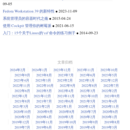
列出。如果数量很大，屏幕会滚动。如果终端不支持滚动条（在很多年里
09-05
    echo $i

都是如此），则无法查看已滚动过的条目。为了克服这个问题，我们使用
Bash 中的递归函数
为空字符串
-z "$a"
$a
Fedora Workstation 39 的新特性
●
2023-11-09
像
和
这样的命令。它们允许我们逐页查看输出。通常使用的
more
less
这将在终端中打开 nano 编辑器。在其中输入以下几行代码：
命令是：
系统管理员的容器时代之殇
●
2015-04-24
一个递归函数会调用它自己。这就是递归的含义。这个梗图可能会帮助你
如果你运行脚本，它将显示数组中定义的所有发行版：
文件类型检查也有条件：
让我们在示例中使用它。
理解它。
使用 Cockpit 管理你的树莓派
●
2021-06-15
#!/bin/bash

Ubuntu

入门：15个关于Linux的‘cd’命令的练习例子
●
2014-09-23
条件
当满足以下条件时为真
Fedora

在这里 Shell 是在做什么？看起来像是单个命令，实际上是
和
ls
less
通过按
键可以保存并退出 nano 编辑器。
Debian

是一个文件
Ctrl+X
-f $a
$a
两个命令依次执行。管道符（
）将这两个程序连接起来，但连接由 Shell
|
管理。由于有了管道符，Shell 连接了这两个程序——它将
命令的标准
现在，你可以以以下方式运行 Bash Shell 脚本：
是一个目录
ls
-d $a
$a
输出连接到
的标准输入（stdin）。管道功能使我们能够将任何程序
less
Bash 中的 While 循环
是一个链接
文章归档
的输出作为另一个程序的输入提供，而无需对程序进行任何更改。这是许
-L $a
$a
多 UNIX/Linux 应用程序的理念——保持应用程序简单，然后将许多应用程
循环测试一个条件，然后只要条件为真，就继续循环。
2024年2月
2024年1月
2023年12月
2023年11月
2023年10月
while
序组合在一起以实现最终结果，而不是让一个程序做很多事情。
现在你已经了解了各种比较表达式，让我们在各种示例中看看它们的实际
你应该可以看到以下的输出：
2023年9月
2023年8月
2023年7月
2023年6月
2023年5月
应用。
2023年4月
2023年3月
2023年2月
2023年1月
2022年12月
while [ condition ]; do

如果需要，我们可以将
的输出重定向到文件中，然后使用
查看
ls
vi
2022年11月
2022年10月
2022年9月
2022年8月
2022年7月
    commands

它。为此，我们使用以下命令：
在 Bash 中使用 if 语句
正如你所看到的，第二个示例中有两个单词，但由于它用引号引起来，因
2022年6月
2022年5月
2022年4月
2022年3月
2022年2月
此它被视为单个单词。连空格都算作一个字符。
2022年1月
2021年12月
2021年11月
2021年10月
2021年9月
另一种方式是首先赋予脚本执行权限：
让我们创建一个脚本来告诉你给定的数字是否为偶数。
ls -l > /tmp/my_file.txt

2021年8月
2021年7月
2021年6月
2021年5月
2021年4月
如果你考虑前一个例子，它可以使用
循环进行重写：
while
在 Bash 中连接字符串
2021年3月
2021年2月
2021年1月
2020年12月
2020年11月
这是我的脚本，名为
：
even.sh
2020年10月
2020年9月
2020年8月
2020年7月
2020年6月
#!/bin/bash

在这种情况下，
的输出被重定向到一个文件中。这由 Shell 进行管理，
concatenation
2020年5月
2020年4月
2020年3月
2020年2月
2020年1月
ls
用技术术语来说是字符串
连接
，这是 Bash 中最简单的字符串操作之一。
然后这样运行它：
#!/bin/bash

它理解
符号表示重定向。它将其后面的标记视为文件。
2019年12月
2019年11月
2019年10月
2019年9月
2019年8月
>
num=1

2019年7月
2019年6月
2019年5月
2019年4月
2019年3月
你只需像这样一个接一个地使用字符串变量：