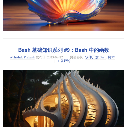
初学者们，让我们在这个大型的教程中来认识一下 Bash 脚本编程。
Shell 是 Linux 的核心部分，它允许你使用各种诸如
、
、
等的
cd
ls
cat
Bash 基础知识系列 #9：Bash 中的函数
命令与 Linux 内核进行交互。
Abhishek Prakash
发布于
2023-08-22
另请参阅:
软件开发
,
Bash
,
脚本
1 条评论
Bash 是 Linux 上众多可用的 Shell 中的一个。这些 Shell 主要的语法基本相
同，但并非完全一样。Bash 是目前最受欢迎的 Shell，并在大多数 Linux 发
行版中被设为默认 Shell。
当你打开一个终端或 SSH 会话时，即使你无法真切地看到它，你其实已经
在运行着一个 Shell。