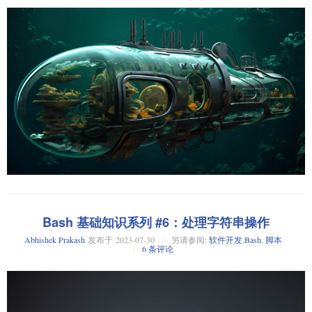
这还是比较简单的情况。尝试想象一下，一个复杂的脚本可能有五十行或
if [ expression ]; then

这里的
可能是一个数组或者一个项目列表。
括号扩展
也是进行循环
LIST
一百行！
函数是在没有任何参数的情况下被调用的。接下来，让我们看看在 bash 中
的常用手段。
如何处理函数的参数。
  ## 如果条件为真则执行此块，否则转到下一个

你将会学到什么？
考虑一下我在开始提到的最简单的场景。让我们使用
循环打印从 1 到
for
向函数传递参数
10 的数字：
elif [ expression ]; then

在这个 Bash 脚本教程中，有九个部分。你将会学到：
向函数传递参数和向 Bash 脚本传递参数是一样的。你在调用函数时，可以
  ## 如果条件为真则执行此块，否则转到下一个

创建并运行你的第一个 Bash Shell 脚本
#!/bin/bash

在函数名旁边写上参数。
使用变量
else 

for num in {1..10}; do

在你的 Bash 脚本中传递参数和接受用户输入
    echo $num

进行数学计算
  ## 如果以上条件都不成立，则执行此块

操作字符串
让我们用一个例子来看看这个：
使用条件语句，例如
if-else
如果你运行它，你应该会看到像这样的输出：
使用
、
和
循环
for
while
until
创建函数
#!/bin/bash

正如你所注意到的：
本文章向你介绍了 Shell 脚本的基础知识以及其在日常生活中的重要
$ ./for-loop.sh

性。
? 所有的部分都会给你一个简单的例子。如果你愿意，你可以通过访问
1

sum() {

用于 “否则如果” 类型的条件。
elif
Bash 基础知识系列 #6：处理字符串操作
每个部分的详细章节来更深入地学习。这些章节也都包含了实践练习。
2

    sum=$(($1+$2))

if-else 条件始终以
结尾。
当我们登录到一个 UNIX/Linux 系统时，我们首先注意到的是闪烁的光标和
fi
Abhishek Prakash
发布于
2023-07-30
另请参阅:
软件开发
,
Bash
,
脚本
3

    echo "The sum of $1 and $2 is: $sum"

使用分号
和
关键字
符号之间的空格。这就是 Shell（交互界面）。多年来，它一直是一种无
;
then
$
这个教程的目标读者是谁？
6 条评论
4

}

处不在（有时甚至是唯一的）与计算机交互的界面。在图形用户界面
在展示 if 和 else-if 的示例之前，我先分享一下常见的比较表达式（也称为
5

（GUI）出现和流行之前，终端和 Shell 是唯一的机制，可以让计算机按照
这个教程适合任何想要开始学习 Bash Shell 脚本的人。
测试条件）。
6

echo "Let's use the sum function"

我们的意图进行操作。乍一看，我们可能会想知道 Shell 的作用，除了将命
7

令传递给底层操作系统以进行执行之外。我们中的大多数人熟悉像
（用
如果你是一名学生，而你的课程里包括了 Shell 脚本，那么这个系列就是为
ls
测试条件
8

于列出目录内容），
（用于更改当前目录）等命令。通过 Shell，我们
你准备的。
cd