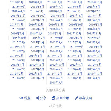
while [ $num -le 10 ]; do

使用 Shell 自动化
read -p "Enter the number: " num

2019年2月
2019年1月
2018年12月
2018年11月
2018年10月
    echo $num

2018年9月
2018年8月
2018年7月
2018年6月
2018年5月
    num=$(($num+1))

mod=$(($num%2))

结合命令的能力是使用 Shell 命令创建自动化脚本的关键要素之一。在我最
? 你也可以使用基于图形用户界面的文本编辑器来编写脚本。这可能更
2018年4月
2018年3月
2018年2月
2018年1月
2017年12月
近的项目中，我们使用集群模式执行 Python/Spark（PySpark）应用程序。
2017年11月
2017年10月
2017年9月
2017年8月
2017年7月
适合编写较长的脚本。然而，你需要切换到保存脚本的目录中才能运行
还能比这更简单吗？我觉得不能。
if [ $mod -eq 0 ]; then

每个应用程序执行了许多结构化查询语言（SQL）语句 - SparkSQL。为了跟
2017年6月
2017年5月
2017年4月
2017年3月
2017年2月
它。
如你所见，你首先需要将变量
定义为 1，然后在循环体内，你增加
递归功能非常强大，可以帮助你编写复杂的程序。
num
    echo "Number $num is even"

2017年1月
2016年12月
2016年11月
2016年10月
2016年9月
踪应用程序的进展，我们会打印有关正在执行的 SQL 的详细信息。这样可
让我们看一个例子。这是我的示例脚本，名为
：
join.sh
的值。只要
小于或等于 10，while 循环就会检查条件并运行脚
恭喜！你刚刚运行了你的第一个 Bash 脚本。
num
num
2016年8月
2016年7月
2016年6月
2016年5月
2016年4月
以让我们保留应用程序中正在发生的情况的日志。由于应用程序在集群模
让我们用一个计算阶乘的样本脚本来看看它的应用。如果你忘记了，阶乘
本。
2016年3月
2016年2月
2016年1月
2015年12月
2015年11月
式下执行，要查看日志，我们必须使用以下
命令：
yarn
的定义是这样的。
Bash 基础知识系列 #1：创建并运行你的第一个 Bash Shell 脚本
#!/bin/bash

当模数运算（
）整除给定数字（本例中为 2）时，它返回零。
2015年10月
2015年9月
2015年8月
2015年7月
2015年6月
%
因此，现在运行脚本将会显示出和之前
循环中看到的完全相同的结
for
2015年5月
2015年4月
2015年3月
2015年2月
2015年1月
n 的阶乘：
2、在 Bash 脚本中使用变量
果。
? 特别注意空格。左括号和右括号与条件之间必须有空格。同样，条件
read -p "Enter first string: " str1

2014年12月
2014年11月
2014年10月
2014年9月
2014年8月
运算符（-le、== 等）前后必须有空格。
read -p "Enter second string: " str2

2014年7月
2014年6月
2014年5月
2014年4月
2014年3月
在大多数情况下，应用程序生成的日志非常大。因此，我们通常将日志导
变量的声明方式如下：
2014年2月
2014年1月
2013年12月
2013年11月
2013年10月
1

这是我运行脚本时显示的内容：
入到
中，或将其重定向到一个文件中。我们使用的命令是：
less
joined=$str1$str2

2013年9月
2013年8月
2013年7月
2013年6月
2013年5月
2

所以，5 的阶乘是 1 * 2 * 3 * 4 * 5，计算结果是 120。
2013年4月
2012年11月
2012年10月
2012年9月
2012年8月
3

2012年7月
2012年6月
2012年5月
2012年4月
2012年3月
4

这是我用递归计算给定数字的阶乘的脚本。
2012年2月
2012年1月
2011年12月
2011年11月
2011年10月
5

然后可以像这样访问变量：
以下是该脚本的运行示例：
我们的开发团队有 40 人。每个人都必须记住这个命令。为了简化操作，我
2011年9月
2011年7月
2011年6月
2011年5月
2011年4月
6

#!/bin/bash

2011年3月
7

将这个命令转换成了一个 Bash 脚本。为此，我创建了一个以
为扩展
.sh
8

名的文件。在 UNIX 和 Linux 系统上，文件扩展名并不重要。只要文件是可
其他经典分类
factorial() {

9

执行的，它就能工作。扩展名在 MS Windows 上有意义。
? 在声明变量时，等号（
）前后不能有空格。
=
观点
分享
桌面应用
极客漫画
    if [ $1 -gt 1 ]; then

需要记住的重要事项
我们通过添加一个变量来修改前面的脚本。
        echo $(( $1 * $(factorial $(( $1 -1 ))) ))

让我们看另一个例子。这是一个
Bash 脚本，它接受一个数字作为参数
并显
相关链接
    else

示该表。
Shell 是一个解释器。这意味着它会逐行读取程序并执行它。这种方法的限