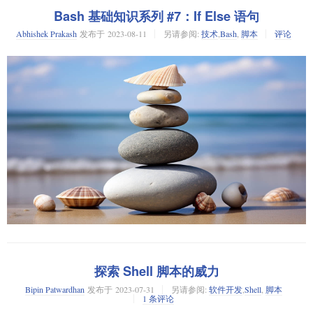
循环。
$ bash script.sh

    commands

Bash 基础知识系列 #7：If Else 语句
}

循环是任何编程语言中的一个强大功能。如果你还不知道，循环其实是一
Abhishek Prakash
发布于
2023-08-11
另请参阅:
技术
,
Bash
,
脚本
评论
种根据某些条件重复代码的方式。
那么，为什么我们需要 Shell 脚本呢？因为你不必一遍又一遍地输入同一个
some_other_commands

命令，你只需运行 Shell 脚本即可。
例如，想象一下你需要打印从 1 到 10 的数字。你可以使用
命令写十
echo
# 函数调用

次，但那太原始了。你使用一个循环，在 3 到 4 行代码内，就能完成。
此外，如果你的脚本中有复杂的逻辑，把所有的命令都输入到终端中可能
并不是一个好主意。
这是我能想到的最简单的例子。我将在讨论 Bash 循环时，分享一些实际有
用的例子。
? 函数定义必须在你调用函数之前。
例如，如果你输入下面的命令，它会奏效，但这并不容易理解。不断地输
入相同的命令（甚至要在 Bash 历史记录中搜索）会造成困扰。
在 Bash 中有三种类型的循环：
让我们通过一个简单的例子来看看这个：
for
#!/bin/bash

while
相反，你可以把命令放进 shell 脚本中，这样就更容易理解并且可以轻松运
until
fun() {

行了：
    echo "This is a function"

我将在教程中展示所有三种类型的循环。让我们从最常见的一种开始。
}

#!/bin/bash

Bash 中的 For 循环
echo "This is a script"

如果这样，那就那样，否则就……。还不明白吗？了解了 Bash Shell 脚
if [ $(whoami) = 'root' ]; then

以下是 Bash 中的
循环语法：
for
本中的 if-else 语句后就明白了。
    echo "You are root"

探索 Shell 脚本的威力
else

当你运行脚本时，你应该看到这样的输出：
Bash 支持 if-else 语句，以便你可以在 shell 脚本中使用逻辑推理。
for arg in LIST; do

    echo "You are not root"

Bipin Patwardhan
发布于
2023-07-31
另请参阅:
软件开发
,
Shell
,
脚本
    commands

1 条评论
通用的 if-else 语法如下：
This is a script
