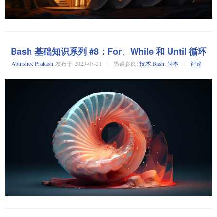
在 Bash 基础系列的最后一章中学习函数的全部知识。
大多数编程语言都支持函数的概念。
Bash 基础知识系列 #8：For、While 和 Until 循环
函数帮助你避免在同一个程序中反复编写同一段代码。你只需将代码写为
Abhishek Prakash
发布于
2023-08-21
另请参阅:
技术
,
Bash
,
脚本
评论
一个函数，然后在需要特定代码片段的地方使用这个函数。
当你输入一个命令，它会被 Shell 解释。如果命令和语法是正确的，它就会
被执行，否则你会看到一个错误。
在 Bash 基础知识系列的最后一章中，你将学习在 Bash 脚本中使用函数。
当你可以直接运行 Linux 命令时，为什么还需要 Bash 脚本？
Bash 中的函数
你可以直接在终端输入命令，它们就会被执行。
下面是声明 Bash 函数的通用语法：
$ echo "hello world"

function_name() {

    commands

并且，同样的操作也可以在脚本中进行：
只有在 “调用函数” 的脚本中，函数内的命令才会被执行。
$ cat >> script.sh

#!/bin/bash

这里有一个伪代码来演示这个情况：
在 Bash 基础知识系列的倒数第二章节，学习
、
和
for
while
until
echo "hello world"

function_name() {
