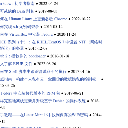
arkdown 初学者指南
●
2022-04-24
可或缺的 Bash 别名
●
2019-08-03
何在 Ubuntu Linux 上更新谷歌 Chrome
●
2022-10-22
何实现 ssh 无密码登录
●
2015-05-14
何在 VirtualBox 中安装 Fedora
●
2020-11-24
HCE 系列（十）：在 RHEL/CentOS 7 中设置 NTP（网络时
协议）服务器
●
2015-12-08
rub 2：拯救你的 bootloader
●
2016-01-18
入了解 EPUB 文件
●
2022-08-26
何在 Shell 脚本中跟踪调试命令的执行
●
2017-01-16
威指南：构建个人私有云，拿回你的数据隐私的控制权！
●
15-03-26
 Fedora 中安装替代版本的 RPM 包
●
2019-06-21
样完整地离线更新并升级基于 Debian 的操作系统
●
2018-
-03
手教程——在Linux Mint 16中找到保存的WiFi密码
●
2014-
-13