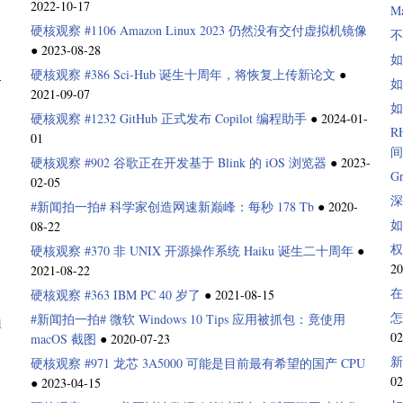
2022-10-17
M
硬核观察 #1106 Amazon Linux 2023 仍然没有交付虚拟机镜像
不
●
2023-08-28
如
硬核观察 #386 Sci-Hub 诞生十周年，将恢复上传新论文
●
-
如
2021-09-07
如
硬核观察 #1232 GitHub 正式发布 Copilot 编程助手
●
2024-01-
R
01
间
硬核观察 #902 谷歌正在开发基于 Blink 的 iOS 浏览器
●
2023-
G
02-05
深
#新闻拍一拍# 科学家创造网速新巅峰：每秒 178 Tb
●
2020-
如
08-22
权
硬核观察 #370 非 UNIX 开源操作系统 Haiku 诞生二十周年
●
20
2021-08-22
在
硬核观察 #363 IBM PC 40 岁了
●
2021-08-15
怎
#新闻拍一拍# 微软 Windows 10 Tips 应用被抓包：竟使用
1
02
macOS 截图
●
2020-07-23
新
硬核观察 #971 龙芯 3A5000 可能是目前最有希望的国产 CPU
02
●
2023-04-15