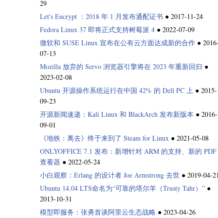
29
Let's Encrypt ：2018 年 1 月发布通配证书
●
2017-11-24
Fedora Linux 37 即将正式支持树莓派 4
●
2022-07-09
微软和 SUSE Linux 宣布在公有云方面达成新的合作
●
2016
07-13
Mozilla 放弃的 Servo 浏览器引擎将在 2023 年重新回归
●
2023-02-08
Ubuntu 开源操作系统运行在中国 42% 的 Dell PC 上
●
2015-
09-23
开源新闻速递：Kali Linux 和 BlackArch 发布新版本
●
2016-
09-01
《地铁：离去》终于来到了 Steam for Linux
●
2021-05-08
ONLYOFFICE 7.1 发布：新增针对 ARM 的支持、新的 PDF
查看器
●
2022-05-24
小白观察：Erlang 的设计者 Joe Armstrong 去世
●
2019-04-2
Ubuntu 14.04 LTS命名为“可靠的塔尔羊（Trusty Tahr）”
●
2013-10-31
模型即服务：张勇首谈阿里云生态战略
●
2023-04-26