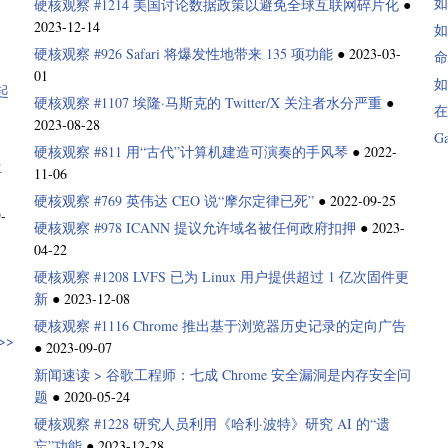
如
硬核观察 #1214 美国讨论数据政策以避免全球互联网碎片化
●
2023-12-14
如
硬核观察 #926 Safari 将爆发性地带来 135 项功能
●
2023-03-
命
01
如
起
硬核观察 #1107 埃隆·马斯克的 Twitter/X 关注者水分严重
●
在
2023-08-28
G
硬核观察 #811 用“古代”计算机建造可演奏的手风琴
●
2022-
生
11-06
硬核观察 #769 英伟达 CEO 说“摩尔定律已死”
●
2022-09-25
-
硬核观察 #978 ICANN 提议允许域名被任何政府扣押
●
2023-
04-22
硬核观察 #1208 LVFS 已为 Linux 用户提供超过 1 亿次固件更
新
●
2023-12-08
硬核观察 #1116 Chrome 推出基于浏览器历史记录的定向广告
>>
●
2023-09-07
新闻速读 > 谷歌工程师：七成 Chrome 安全漏洞是内存安全问
题
●
2020-05-24
硬核观察 #1228 研究人员利用《哈利·波特》研究 AI 的“遗
忘”功能
●
2023-12-28