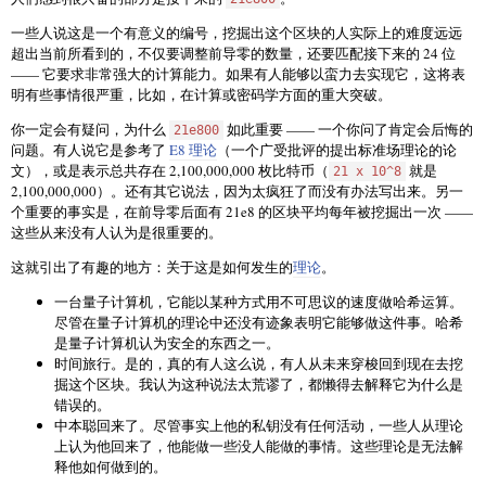
一些人说这是一个有意义的编号，挖掘出这个区块的人实际上的难度远远
超出当前所看到的，不仅要调整前导零的数量，还要匹配接下来的 24 位
—— 它要求非常强大的计算能力。如果有人能够以蛮力去实现它，这将表
明有些事情很严重，比如，在计算或密码学方面的重大突破。
你一定会有疑问，为什么
如此重要 —— 一个你问了肯定会后悔的
21e800
问题。有人说它是参考了
E8 理论
（一个广受批评的提出标准场理论的论
文），或是表示总共存在 2,100,000,000 枚比特币（
就是
21 x 10^8
2,100,000,000）。还有其它说法，因为太疯狂了而没有办法写出来。另一
个重要的事实是，在前导零后面有 21e8 的区块平均每年被挖掘出一次 ——
这些从来没有人认为是很重要的。
这就引出了有趣的地方：关于这是如何发生的
理论
。
一台量子计算机，它能以某种方式用不可思议的速度做哈希运算。
尽管在量子计算机的理论中还没有迹象表明它能够做这件事。哈希
是量子计算机认为安全的东西之一。
时间旅行。是的，真的有人这么说，有人从未来穿梭回到现在去挖
掘这个区块。我认为这种说法太荒谬了，都懒得去解释它为什么是
错误的。
中本聪回来了。尽管事实上他的私钥没有任何活动，一些人从理论
上认为他回来了，他能做一些没人能做的事情。这些理论是无法解
释他如何做到的。