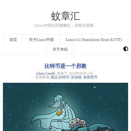
蚊章汇
Linux中国社区镜像站，没有大保镖。
首页
关于Linux中国
Linux.Cn Translation Team (LCTT)
关于本站
比特币是一个邪教
Adam Caudill
发布于
2018年08月11日
另请参阅:
观点
,
比特币
,
区块链
,
加密货币