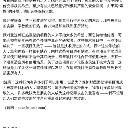
分析的情况下即刻被判定为异端已经成为了惯例，善意的人参与其中的代
价变得极其昂贵。至少有些人已经意识到极其严重的安全漏洞，由于高“毒
性”的环境，他们选择保持沉默。
曾经被好奇、学习和改进的期望、创意可行性所驱动的东西，现在被盲目
的贪婪、宗教般的狂热、自以为是和自我膨胀所驱动。
我对受这种狂热激励的项目的未来不抱太多的希望，而它持续地传播，可
能会损害多年来在这个领域中真正的研究者。这些技术项目中，一些项目
成功了，一些项目失败了 —— 这就是技术演进的方式。设计这些系统的
人，就和你我一样都有缺点，同样这些项目也有缺陷。有些项目非常适合
某些使用场景而不适合其它场景，有些项目不适合任何使用场景，没有一
个项目适合所有使用场景。关于这些项目的讨论应该关注于技术方面，这
样做是为了让这一研究领域得以发展；在这些项目中掺杂宗教般狂热必将
损害所有人。
[注意：这种行为有许多例子可以引用，但是为了保护那些因批评项目而成
为被攻击目标的人，我选择尽可能少的列出这种例子。我看到许多我很尊
敬的人、许多我认为是朋友的人成为这种恶毒攻击的受害者 —— 我不想引
起人们对这些攻击的注意和重新引起对他们的攻击。]
（题图：news.bitcoin.com）