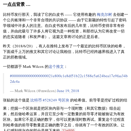
一点点背景 …
比特币发行那天，我读了它的白皮书 —— 它使用有趣的
梅克尔树
去创建一
个公共账簿和一个非常合理的共识协议 —— 由于它新颖的特性引起了密码
学领域中许多人的注意。在白皮书发布后的几年里，比特币变得非常有价
值，并由此吸引了许多人将它视为是一种投资，和那些认为它将改变一切
的忠实追随者（和发声者）。这篇文章将讨论的正是后者。
昨天（2018/6/20），有人在推特上发布了一个最近的比特币区块的哈希，
下面成千上万的推文和其它讨论让我相信，比特币已经跨越界线进入了真
正的邪教领域。
一切都源于 Mark Wilcox 的
这个推文
：
#00000000000000000021e800c1e8df51b22c1588e5a624bea17e9faa34b
2dc4a
— Mark Wilcox (@mwilcox)
June 19, 2018
张贴的这个值是
比特币 #528249 号区块
的哈希值。前导零是挖矿过程的结
nonce
果；挖掘一个区块就是把区块内容与一个
现时数
（和其它数据）组合起
来，然后做哈希运算，并且它至少有一定数量的前导零才能被验证为有效
区块。如果它不是正确的数字，你可以更换现时数再试。重复这个过程直
到哈希值的前导零数量是正确的数字之后，你就有了一个有效的区块。让
人们感到很兴奋的部分是接下来的
。
21e800