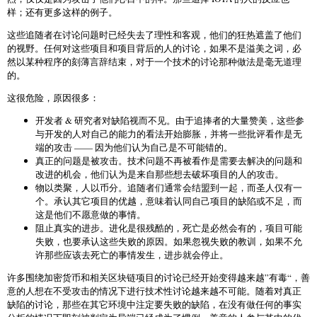
样；还有更多这样的例子。
这些追随者在讨论问题时已经失去了理性和客观，他们的狂热遮盖了他们
的视野。任何对这些项目和项目背后的人的讨论，如果不是溢美之词，必
然以某种程序的刻薄言辞结束，对于一个技术的讨论那种做法是毫无道理
的。
这很危险，原因很多：
开发者 & 研究者对缺陷视而不见。由于追捧者的大量赞美，这些参
与开发的人对自己的能力的看法开始膨胀，并将一些批评看作是无
端的攻击 —— 因为他们认为自己是不可能错的。
真正的问题是被攻击。技术问题不再被看作是需要去解决的问题和
改进的机会，他们认为是来自那些想去破坏项目的人的攻击。
物以类聚，人以币分。追随者们通常会结盟到一起，而圣人仅有一
个。承认其它项目的优越，意味着认同自己项目的缺陷或不足，而
这是他们不愿意做的事情。
阻止真实的进步。进化是很残酷的，死亡是必然会有的，项目可能
失败，也要承认这些失败的原因。如果忽视失败的教训，如果不允
许那些应该去死亡的事情发生，进步就会停止。
许多围绕加密货币和相关区块链项目的讨论已经开始变得越来越”有毒“，善
意的人想在不受攻击的情况下进行技术性讨论越来越不可能。随着对真正
缺陷的讨论，那些在其它环境中注定要失败的缺陷，在没有做任何的事实