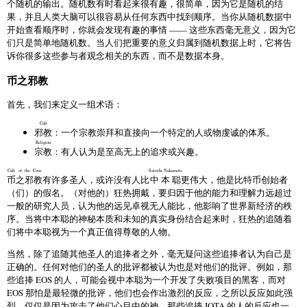
个随机的输出。随机数有时看起来很有趣，很简单，因为它是随机的结
果，并且人类大脑可以很容易从任何东西中找到顺序。当你从随机数据中
开始查看顺序时，你就会发现有趣的事情 —— 这些东西毫无意义，因为它
们只是简单地随机数。当人们把重要的意义归属到随机数据上时，它将告
诉你很多这些参与者观念相关的东西，而不是数据本身。
币之邪教
首先，我们来定义一组术语：
Cult
邪教
：一个宗教崇拜和直接向一个特定的人或物虔诚的体系。
Religion
宗教
：有人认为是至高无上的追求或兴趣。
Cult of the Coin
Satoshi Nakamoto
币之邪教
有许多圣人，或许没有人比
中本聪
更伟大，他是比特币创始者
（们）的假名。（对他的）狂热拥戴，要归因于他的能力和理解力远超过
一般的研究人员，认为他的远见卓视无人能比，他影响了世界新经济的秩
序。当将中本聪的神秘本质和未知的真实身份结合起来时，狂热的追随着
们将中本聪视为一个真正值得尊敬的人物。
当然，除了追随其他圣人的追捧者之外，毫无疑问这些追捧者认为自己是
正确的。任何对他们的圣人的批评都被认为也是对他们的批评。例如，那
些追捧 EOS 的人，可能会视中本聪为一个开发了失败项目的黑客，而对
EOS 那怕是最轻微的批评，他们也会作出激烈的反应，之所以反应如此强
烈，仅仅是因为攻击了他们心目中的神。那些追捧 IOTA 的人的反应也一