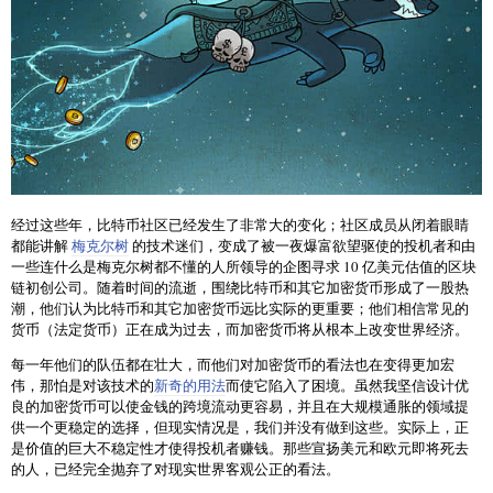
经过这些年，比特币社区已经发生了非常大的变化；社区成员从闭着眼睛
都能讲解
梅克尔树
的技术迷们，变成了被一夜爆富欲望驱使的投机者和由
一些连什么是梅克尔树都不懂的人所领导的企图寻求 10 亿美元估值的区块
链初创公司。随着时间的流逝，围绕比特币和其它加密货币形成了一股热
潮，他们认为比特币和其它加密货币远比实际的更重要；他们相信常见的
货币（法定货币）正在成为过去，而加密货币将从根本上改变世界经济。
每一年他们的队伍都在壮大，而他们对加密货币的看法也在变得更加宏
伟，那怕是对该技术的
新奇的用法
而使它陷入了困境。虽然我坚信设计优
良的加密货币可以使金钱的跨境流动更容易，并且在大规模通胀的领域提
供一个更稳定的选择，但现实情况是，我们并没有做到这些。实际上，正
是价值的巨大不稳定性才使得投机者赚钱。那些宣扬美元和欧元即将死去
的人，已经完全抛弃了对现实世界客观公正的看法。