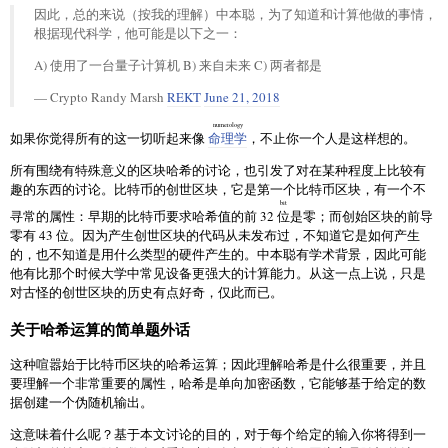
因此，总的来说（按我的理解）中本聪，为了知道和计算他做的事情，
根据现代科学，他可能是以下之一：
A) 使用了一台量子计算机 B) 来自未来 C) 两者都是
— Crypto Randy Marsh
REKT
June 21, 2018
numerology
如果你觉得所有的这一切听起来像
命理学
，不止你一个人是这样想的。
所有围绕有特殊意义的区块哈希的讨论，也引发了对在某种程度上比较有
趣的东西的讨论。比特币的创世区块，它是第一个比特币区块，有一个不
bit
寻常的属性：早期的比特币要求哈希值的前 32
位
是零；而创始区块的前导
零有 43 位。因为产生创世区块的代码从未发布过，不知道它是如何产生
的，也不知道是用什么类型的硬件产生的。中本聪有学术背景，因此可能
他有比那个时候大学中常见设备更强大的计算能力。从这一点上说，只是
对古怪的创世区块的历史有点好奇，仅此而已。
关于哈希运算的简单题外话
这种喧嚣始于比特币区块的哈希运算；因此理解哈希是什么很重要，并且
要理解一个非常重要的属性，哈希是单向加密函数，它能够基于给定的数
据创建一个伪随机输出。
这意味着什么呢？基于本文讨论的目的，对于每个给定的输入你将得到一