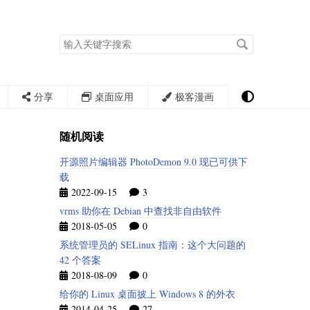
搜
索
关
键
字
分享
桌面应用
极客漫画
随机阅读
开源照片编辑器 PhotoDemon 9.0 现已可供下
载
2022-09-15
3
vrms 助你在 Debian 中查找非自由软件
2018-05-05
0
系统管理员的 SELinux 指南：这个大问题的
42 个答案
2018-08-09
0
给你的 Linux 桌面披上 Windows 8 的外衣
2014-04-25
27