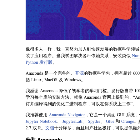
像很多人一样，我一直努力加入到快速发展的数据科学领域。我
装了应用程序。当我试图解决各种依赖关系，安装类似
Num
Python 发行版
。
Anaconda 是一个完备的、
开源
的数据科学包，拥有超过 60
括 Linux, MacOS 及 Windows。
我感谢 Anaconda 降低了初学者的学习门槛。发行版自带 1
学习每个库的安装方法。就像 Anaconda 官网上提到的，“Anaco
订并编译得到的优化二进制程序，可以在你系统上工作”。
我推荐使用
Anaconda Navigator
，它是一个桌面 GUI 系
Jupyter Notebook
、
JupyterLab
、
Spyder
、
Glue
和
Orange
。默
2.7 或 R。
文档
十分详尽，而且用户社区极好，可以提供额
安装 Anaconda