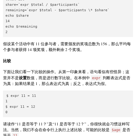
share=`expr $total / $participants`

remaining=`expr $total - $participants \* $share`

echo $share

14

echo $remaining

假设某个活动中有 11 位参与者，需要颁发的奖项总数为 156，那么平均每
个参与者获得 14 项奖项，额外剩余 2 个奖项。
比较
下面让我们看一下比较的操作。从第一印象来看，语句看似有些怪异；这
设置
里并不是
数值，而是进行数字比较。在本例中
判断表达式是否
expr
为真：如果结果是 1，那么表达式为真；反之，表达式为假。
$ expr 11 = 11

1

$ expr 11 = 12

请读作“11 是否等于 11？”及“11 是否等于 12？”，你很快就会习惯这种写
法。当然，我们不会在命令行上执行上述比较，可能的比较是
是否
$age
等于
。
11