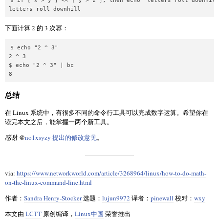
$ if [ x > y ] << [ y > z ]; then echo "letters roll downhill
下面计算 2 的 3 次幂：
$ echo "2 ^ 3"

2 ^ 3

$ echo "2 ^ 3" | bc

总结
在 Linux 系统中，有很多不同的命令行工具可以完成数字运算。希望你在
读完本文之后，能掌握一两个新工具。
感谢 @
no1xsyzy
提出的修改意见
。
via:
https://www.networkworld.com/article/3268964/linux/how-to-do-math-
on-the-linux-command-line.html
作者：
Sandra Henry-Stocker
选题：
lujun9972
译者：
pinewall
校对：
wxy
本文由
LCTT
原创编译，
Linux中国
荣誉推出