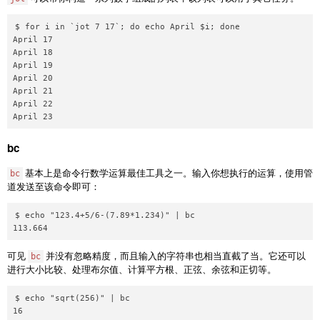
$ for i in `jot 7 17`; do echo April $i; done

April 17

April 18

April 19

April 20

April 21

April 22

bc
基本上是命令行数学运算最佳工具之一。输入你想执行的运算，使用管
bc
道发送至该命令即可：
$ echo "123.4+5/6-(7.89*1.234)" | bc

可见
并没有忽略精度，而且输入的字符串也相当直截了当。它还可以
bc
进行大小比较、处理布尔值、计算平方根、正弦、余弦和正切等。
$ echo "sqrt(256)" | bc

16
