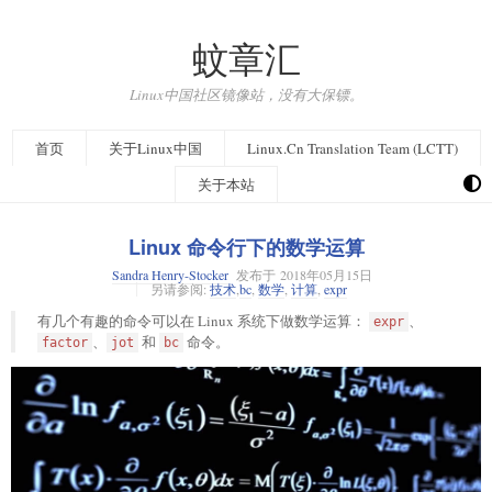
蚊章汇
Linux中国社区镜像站，没有大保镖。
首页
关于Linux中国
Linux.Cn Translation Team (LCTT)
关于本站
Linux 命令行下的数学运算
Sandra Henry-Stocker
发布于
2018年05月15日
另请参阅:
技术
,
bc
,
数学
,
计算
,
expr
有几个有趣的命令可以在 Linux 系统下做数学运算：
、
expr
、
和
命令。
factor
jot
bc