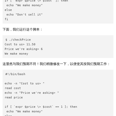
if [ `expr $price \> $cost` ]; then

 echo "We make money"

else

 echo "Don't sell it"

下面，我们运行这个脚本：
$ ./checkPrice

Cost to us> 11.50

Price we're asking> 6

这显然与我们预期不符！我们稍微修改一下，以便使其按我们预期工作：
#!/bin/bash

echo -n "Cost to us> "

read cost

echo -n "Price we're asking> "

read price

if [ `expr $price \> $cost` == 1 ]; then

 echo "We make money"
