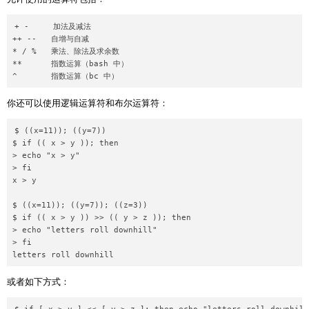
+ -     加法及减法

++ --   自增与自减

* / %   乘法、除法及求余数

**      指数运算（bash 中）

^       指数运算（bc 中）
你还可以使用逻辑运算符和布尔运算符：
$ ((x=11)); ((y=7))

$ if (( x > y )); then

> echo "x > y"

> fi

x > y

$ ((x=11)); ((y=7)); ((z=3))

$ if (( x > y )) >> (( y > z )); then

> echo "letters roll downhill"

> fi

或者如下方式：