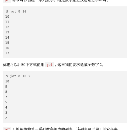
jot
$ jot 8 10

10

11

12

13

14

15

16

你也可以用如下方式使用
，这里我们要求递减至数字 2。
jot
$ jot 8 10 2

10

9

8

7

5

4

3

可以帮你构造一系列数字组成的列表，该列表可以用于其它任务。
jot