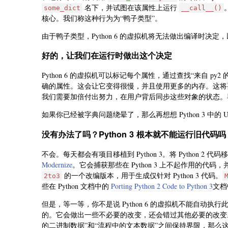
名下，并试图在该属性上运行
some_dict
__call__()
核心。我们称这种行为为“鸭子类型”。
由于鸭子类型，Python 6 的虚拟机将无法做出编译时决
好的，让我们在运行时做出这个决定
Python 6 的虚拟机可以标记每个属性，通过查找“来自 py
确的属性。这会让它变得很慢，并且使用更多的内存。这将
我们需要加倍付出努力，在用户背后同步这些对象的状态。毕竟，
如果你已经被字典问题绕晕了，那么再想想 Python 3 中的 Uni
没有办法了吗？Python 3 根本就不能运行旧代码吗
不会。每天都会有项目移植到 Python 3。将 Python 2
Modernize
。它会捕获那些在 Python 3 上不起作用的代码
的一个改编版本，用于生成仅针对 Python 3 代码。
2to3
些在 Python 文档中的
Porting Python 2 Code to Python 3
文档
但是，等一等，你不是说 Python 6 的虚拟机不能自动执
的。它会做出一些不必要的改变，还会错过其他必要的改变
的二进制数据”和“流程中的文本数据”之间保持界限，那么