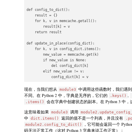
def config_to_dict():

    result = {}

    for k, v in memcache.getall():

        result[k] = v

    return result

def update_in_place(config_dict):

    for k, v in config_dict.items():

        new_value = memcache.get(k)

        if new_value is None:

            del config_dict[k]

        elif new_value != v:

现在，当我们想从
中调用这些函数时，我们遇到了一个问
module3
不同。在 Python 2 中，字典是无序的，它们的
,
.keys()
会在字典中创建状态的副本。在 Python 3 
.items()
这意味着如果
调用
module3
module2.update_config
中
返回的值不是一个列表，并且没有
dict.items()
.p
，它可能会返回一个 Pyth
module2.config_to_dict()
码无法正常工作（这对 Python 3 字典来说工作正常）：