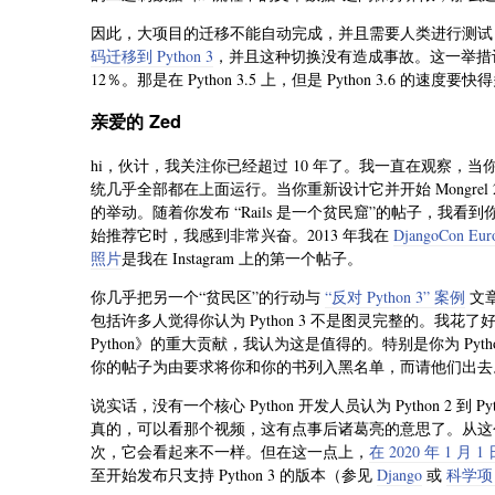
因此，大项目的迁移不能自动完成，并且需要人类进行测试
码迁移到 Python 3
，并且这种切换没有造成事故。这一举措让
12％。那是在 Python 3.5 上，但是 Python 3.6 
亲爱的 Zed
hi，伙计，我关注你已经超过 10 年了。我一直在观察，当你感到
统几乎全部都在上面运行。当你重新设计它并开始 Mongrel 
的举动。随着你发布 “Rails 是一个贫民窟”的帖子，我看到你
始推荐它时，我感到非常兴奋。2013 年我在
DjangoCon Eur
照片
是我在 Instagram 上的第一个帖子。
你几乎把另一个“贫民区”的行动与
“反对 Python 3” 案例
文
包括许多人觉得你认为 Python 3 不是图灵完整的。
Python》的重大贡献，我认为这是值得的。特别是你为 Py
你的帖子为由要求将你和你的书列入黑名单，而请他们出去
说实话，没有一个核心 Python 开发人员认为 Python 2 到
真的，可以看那个视频，这有点事后诸葛亮的意思了。从这
次，它会看起来不一样。但在这一点上，
在 2020 年 1 月 
至开始发布只支持 Python 3 的版本（参见
Django
或
科学项目