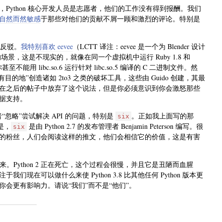
样，Python 核心开发人员是志愿者，他们的工作没有得到报酬。我们
自然而然敏感
于那些对他们的贡献不屑一顾和激烈的评论。特别是
的反驳。
我特别喜欢 eevee
（LCTT 译注：eevee 是一个为 Blender 设计
3 ”的场景，这是不现实的，就像在同一个虚拟机中运行 Ruby 1.8 和
你甚至不能用 libc.so.6 运行针对 libc.so.5 编译的 C 二进制文件。然
目的地”创造诸如 2to3 之类的破坏工具，这些由 Guido 创建，其最
在之后的帖子中放弃了这个说法，但是你必须意识到你会激怒那些
据支持。
发者“忽略”尝试解决 API 的问题，特别是
。正如我上面写的那
six
是，
是由 Python 2.7 的发布管理者 Benjamin Peterson 编写。很
six
的粉丝，人们会阅读这样的推文，他们会相信它的价值，这是有害
置起来。Python 2 正在死亡，这个过程会很慢，并且它是丑陋而血腥
在可以做什么来使 Python 3.8 比其他任何 Python 版本更
会更有影响力。请说“我们”而不是“他们”。