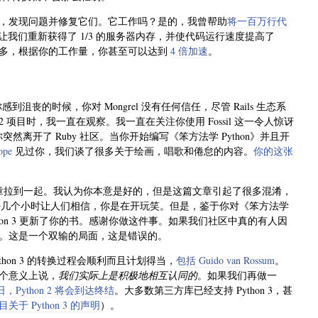
，发现问题并修复它们。它工作吗？是的，我曾帮助
将一百万行代
我们重新获得了 1/3 的服务器内存，并使代码运行速度提高了
的速度要快得多，根据你的工作量，你甚至可以达到
4 倍加速
。
沮丧的时候，你对 Mongrel 没有任何信任，尽管 Rails 生态系
2 项目时，我一直在观察。我一直在关注你使用 Fossil 这一令人惊讶
突然离开了 Ruby 社区。当你开始编写《笨方法学 Python》并且开
ope
见过你，我们谈了很多关于绘画，唱歌和倦怠的内容。
你的这张
章拉到一起。我认为你本意是好的，但是这篇文章引起了很多混淆，
我花了好几个小时让人们相信，你是在开玩笑。但是，鉴于你对《笨方法学
thon 3 更新了你的书。感谢你做这件事。如果我们社区中真的有人因
。这是一个双输的局面，这是错误的。
 Python 3 的转换过程会顺利而且计划得当，
包括 Guido van Rossum
。
个意义上说，
我们实际上是积极地相互认同的
。如果我们再做一
1 日，Python 2 将会到达终结
。大多数第三方库已经支持 Python 3，甚
关于 Python 3 的声明
）。