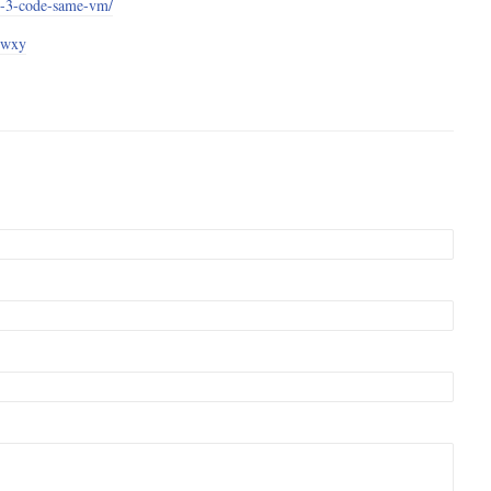
on-3-code-same-vm/
wxy