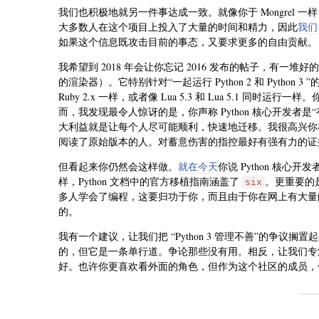
我们也积极地就另一件事达成一致。就像你于 Mongrel 一
大多数人在这个项目上投入了大量的时间和精力，因此
我们
如果这个信息既攻击目前的事态，又要求更多的自由贡献。
我希望到 2018 年会让你忘记 2016 发布的帖子，有一堆好
的渲染器）。它特别针对“一起运行 Python 2 和 Python 
Ruby 2.x 一样，或者像 Lua 5.3 和 Lua 5.1 同时运行一样。
而，我发现最令人惊讶的是，你声称 Python 核心开发者是“有
大利益就是让每个人尽可能顺利，快速地迁移。我很高兴你
阅读了原始版本的人。对蓄意伤害的指控最好有强有力的证
但看起来你仍然会这样做。
就在今天
你说 Python 核心开
样，Python 文档中的官方移植指南涵盖了
。更重要的
six
多人学会了编程，这要归功于你，而且由于你在网上有大量
的。
我有一个建议，让我们把 “Python 3 管理不善”的争议搁
的，但它是一条单行道。争论那些没有用。相反，让我们专注于我们现
好。也许你更喜欢看外面的角色，但作为这个社区的成员，你