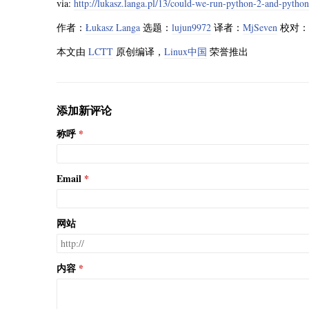
via:
http://lukasz.langa.pl/13/could-we-run-python-2-and-pyth
作者：
Łukasz Langa
选题：
lujun9972
译者：
MjSeven
校对：
本文由
LCTT
原创编译，
Linux中国
荣誉推出
添加新评论
称呼
Email
网站
内容