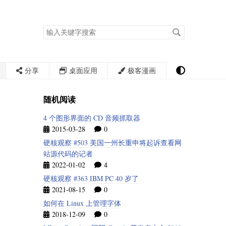
搜
索
关
键
字
分享
桌面应用
极客漫画
随机阅读
4 个图形界面的 CD 音频抓取器
2015-03-28
0
硬核观察 #503 美国一州长重申将起诉查看网
站源代码的记者
2022-01-02
4
硬核观察 #363 IBM PC 40 岁了
2021-08-15
0
如何在 Linux 上管理字体
2018-12-09
0