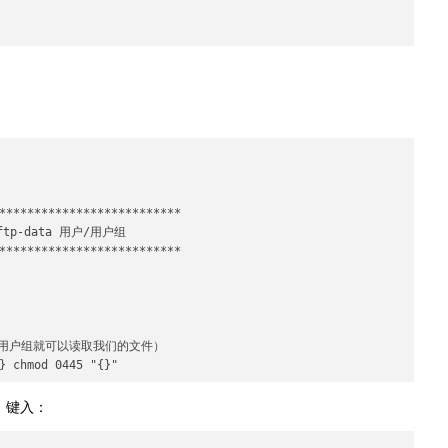
**************************

p-data 用户/用户组

**************************

或用户组就可以读取我们的文件）

，键入：