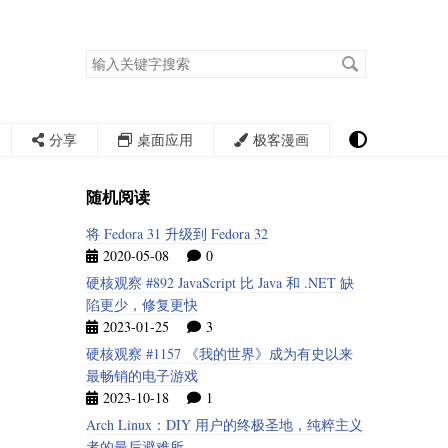
搜
索
关
键
字
分享
桌面应用
极客漫画
随机阅读
将 Fedora 31 升级到 Fedora 32
2020-05-08
0
硬核观察 #892 JavaScript 比 Java 和 .NET 缺
陷更少，修复更快
2023-01-25
3
硬核观察 #1157 《我的世界》成为有史以来
最畅销的电子游戏
2023-10-18
1
Arch Linux：DIY 用户的终极圣地，纯粹主义
者的最后避难所