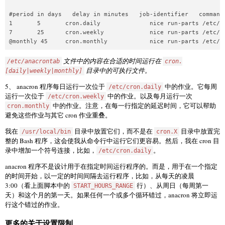
#period in days   delay in minutes   job-identifier   command

1       5       cron.daily              nice run-parts /etc/cr
7       25      cron.weekly             nice run-parts /etc/cr
文件中的内容在合适的时间运行在
/etc/anacrontab
cron.
目录中的可执行文件。
[daily|weekly|monthly]
5、 anacron 程序每日运行一次位于
中的作业。它每周
/etc/cron.daily
运行一次位于
中的作业。以及每月运行一次
/etc/cron.weekly
中的作业。注意，在每一行指定的延迟时间，它可以帮助
cron.monthly
避免这些作业与其它 cron 作业重叠。
我在
目录中放置它们，而不是在
目录中放置完
/usr/local/bin
cron.X
整的 Bash 程序，这会使我从命令行中运行它们更容易。然后，我在 cron 目
录中增加一个符号连接，比如，
。
/etc/cron.daily
anacron 程序不是设计用于在指定时间运行程序的。而是，用于在一个指定
的时间开始，以一定的时间间隔去运行程序，比如，从每天的凌晨
3:00（看上面脚本中的
行）、从周日（每周第一
START_HOURS_RANGE
天）和这个月的第一天。如果任何一个或多个循环错过，anacron 将立即运
行这个错过的作业。
更多的关于设置限制