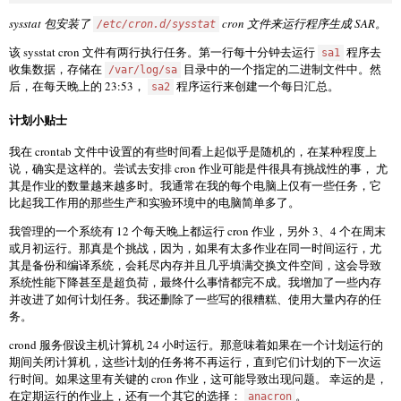
sysstat 包安装了
cron 文件来运行程序生成 SAR。
/etc/cron.d/sysstat
该 sysstat cron 文件有两行执行任务。第一行每十分钟去运行
程序去
sa1
收集数据，存储在
目录中的一个指定的二进制文件中。然
/var/log/sa
后，在每天晚上的 23:53，
程序运行来创建一个每日汇总。
sa2
计划小贴士
我在 crontab 文件中设置的有些时间看上起似乎是随机的，在某种程度上
说，确实是这样的。尝试去安排 cron 作业可能是件很具有挑战性的事， 尤
其是作业的数量越来越多时。我通常在我的每个电脑上仅有一些任务，它
比起我工作用的那些生产和实验环境中的电脑简单多了。
我管理的一个系统有 12 个每天晚上都运行 cron 作业，另外 3、4 个在周末
或月初运行。那真是个挑战，因为，如果有太多作业在同一时间运行，尤
其是备份和编译系统，会耗尽内存并且几乎填满交换文件空间，这会导致
系统性能下降甚至是超负荷，最终什么事情都完不成。我增加了一些内存
并改进了如何计划任务。我还删除了一些写的很糟糕、使用大量内存的任
务。
crond 服务假设主机计算机 24 小时运行。那意味着如果在一个计划运行的
期间关闭计算机，这些计划的任务将不再运行，直到它们计划的下一次运
行时间。如果这里有关键的 cron 作业，这可能导致出现问题。 幸运的是，
在定期运行的作业上，还有一个其它的选择：
。
anacron