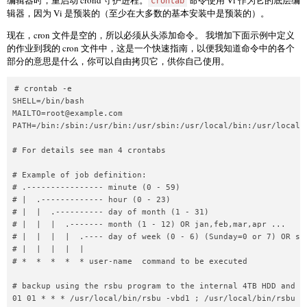
crontab
辑器，因为 Vi 是预装的（至少在大多数的基本安装中是预装的）。
现在，cron 文件是空的，所以必须从头添加命令。 我增加下面示例中定义
的作业到我的 cron 文件中，这是一个快速指南，以便我知道命令中的各个
部分的意思是什么，你可以自由拷贝它，供你自己使用。
# crontab -e

MAILTO=root@example.com
PATH=/bin:/sbin:/usr/bin:/usr/sbin:/usr/local/bin:/usr/local/s
# For details see man 4 crontabs

# Example of job definition:

# .---------------- minute (0 - 59)

# |  .------------- hour (0 - 23)

# |  |  .---------- day of month (1 - 31)

# |  |  |  .------- month (1 - 12) OR jan,feb,mar,apr ...

# |  |  |  |  .---- day of week (0 - 6) (Sunday=0 or 7) OR sun
# |  |  |  |  |

# *  *  *  *  * user-name  command to be executed

# backup using the rsbu program to the internal 4TB HDD and th
01 01 * * * /usr/local/bin/rsbu -vbd1 ; /usr/local/bin/rsbu -v