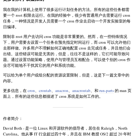
我在我的计算机上使用了很多运行计划任务的方法。所有的这些任务都需
要一个 root 权限去运行。在我的经验中，很少有普通用户去需要运行 cron
任务，一种情况是开发人员需要一个 cron 作业去启动一个开发实验室的每
日编译。
限制非 root 用户去访问 cron 功能是非常重要的。然而，在一些特殊情况
下，用户需要去设置一个任务在预先指定时间运行，而 cron 可以允许他们
去那样做。许多用户不理解如何正确地配置 cron 去完成任务，并且他们会
出错。这些错误可能是无害的，但是，往往不是这样的，它们可能导致问
题。通过设置功能策略，使用户与管理员互相配合，可以使个别的 cron 作
业尽可能地不干扰其它的用户和系统功能。
可以给为单个用户或组分配的资源设置限制，但是，这是下一篇文章中的
内容。
更多信息，在
cron
、
crontab
、
anacron
、
anacrontab
、和
run-parts
的 man 页
面上，所有的这些信息都描述了 cron 系统是如何工作的。
作者简介：
David Both - 是一位 Linux 和开源软件的倡导者，居住在 Raleigh，North
Carolina。他从事 IT 行业超过四十年，并且在 IBM 教授 OS/2 超过 20 年时