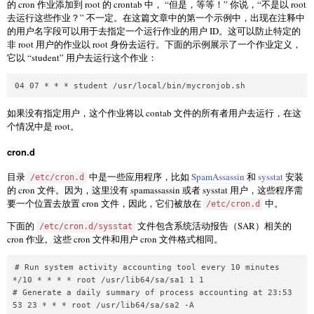
的 cron 作业添加到 root 的 crontab 中， “但是，等等！” 你说，“不是以 root
去运行这些作业？” 不一定。在这篇文章中的第一个示例中，出现在注释中
的用户名字段可以用于去指定一个运行作业的用户 ID。这可以防止特定的
非 root 用户的作业以 root 身份去运行。下面的示例展示了一个作业定义，
它以 “student” 用户去运行这个作业：
如果没有指定用户，这个作业将以 contab 文件的所有者用户去运行，在这
个情况中是 root。
cron.d
目录
中是一些应用程序，比如
SpamAssassin
和
sysstat
安装
/etc/cron.d
的 cron 文件。因为，这里没有 spamassassin 或者 sysstat 用户，这些程序需
要一个位置去放置 cron 文件，因此，它们被放在
中。
/etc/cron.d
下面的
文件包含系统活动报告（SAR）相关的
/etc/cron.d/sysstat
cron 作业。这些 cron 文件和用户 cron 文件格式相同。
# Run system activity accounting tool every 10 minutes

*/10 * * * * root /usr/lib64/sa/sa1 1 1

# Generate a daily summary of process accounting at 23:53
