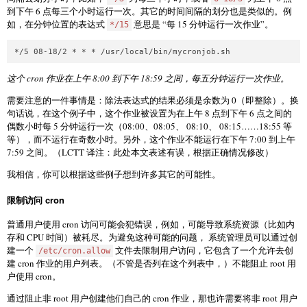
到下午 6 点每三个小时运行一次。其它的时间间隔的划分也是类似的。例
如，在分钟位置的表达式
意思是 “每 15 分钟运行一次作业”。
*/15
这个 cron 作业在上午 8:00 到下午 18:59 之间，每五分钟运行一次作业。
需要注意的一件事情是：除法表达式的结果必须是余数为 0（即整除）。换
句话说，在这个例子中，这个作业被设置为在上午 8 点到下午 6 点之间的
偶数小时每 5 分钟运行一次（08:00、08:05、 08:10、 08:15……18:55 等
等），而不运行在奇数小时。另外，这个作业不能运行在下午 7:00 到上午
7:59 之间。（LCTT 译注：此处本文表述有误，根据正确情况修改）
我相信，你可以根据这些例子想到许多其它的可能性。
限制访问 cron
普通用户使用 cron 访问可能会犯错误，例如，可能导致系统资源（比如内
存和 CPU 时间）被耗尽。为避免这种可能的问题， 系统管理员可以通过创
建一个
文件去限制用户访问，它包含了一个允许去创
/etc/cron.allow
建 cron 作业的用户列表。（不管是否列在这个列表中，）不能阻止 root 用
户使用 cron。
通过阻止非 root 用户创建他们自己的 cron 作业，那也许需要将非 root 用户