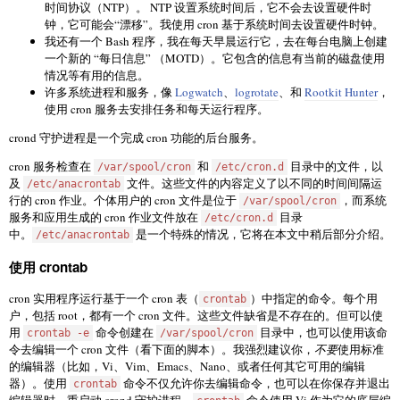
时间协议（NTP）。 NTP 设置系统时间后，它不会去设置硬件时
钟，它可能会“漂移”。我使用 cron 基于系统时间去设置硬件时钟。
我还有一个 Bash 程序，我在每天早晨运行它，去在每台电脑上创建
一个新的 “每日信息” （MOTD）。它包含的信息有当前的磁盘使用
情况等有用的信息。
许多系统进程和服务，像
Logwatch
、
logrotate
、和
Rootkit Hunter
，
使用 cron 服务去安排任务和每天运行程序。
crond 守护进程是一个完成 cron 功能的后台服务。
cron 服务检查在
和
目录中的文件，以
/var/spool/cron
/etc/cron.d
及
文件。这些文件的内容定义了以不同的时间间隔运
/etc/anacrontab
行的 cron 作业。个体用户的 cron 文件是位于
，而系统
/var/spool/cron
服务和应用生成的 cron 作业文件放在
目录
/etc/cron.d
中。
是一个特殊的情况，它将在本文中稍后部分介绍。
/etc/anacrontab
使用 crontab
cron 实用程序运行基于一个 cron 表（
）中指定的命令。每个用
crontab
户，包括 root，都有一个 cron 文件。这些文件缺省是不存在的。但可以使
用
命令创建在
目录中，也可以使用该命
crontab -e
/var/spool/cron
令去编辑一个 cron 文件（看下面的脚本）。我强烈建议你，
不要
使用标准
的编辑器（比如，Vi、Vim、Emacs、Nano、或者任何其它可用的编辑
器）。使用
命令不仅允许你去编辑命令，也可以在你保存并退出
crontab
编辑器时，重启动 crond 守护进程。
命令使用 Vi 作为它的底层编