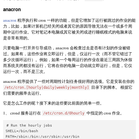
anacron
anacron
程序执行和 cron 一样的功能，但是它增加了运行被跳过的作业的能
力，比如，如果计算机已经关闭或者其它的原因导致无法在一个或多个周
期中运行作业。它对笔记本电脑或其它被关闭或进行睡眠模式的电脑来说
是非常有用的。
只要电脑一打开并引导成功，anacron 会检查过去是否有计划的作业被错
过。如果有，这些作业将立即运行，但是，仅运行一次（而不管它错过了
多少次循环运行）。例如，如果一个每周运行的作业在最近三周因为休假
而系统关闭都没有运行，它将在你的电脑一启动就立即运行，但是，它仅
运行一次，而不是三次。
anacron 程序提供了一些对周期性计划任务很好用的选项。它是安装在你的
目录下的脚本。 根据它
/etc/cron.[hourly|daily|weekly|monthly]
们需要的频率去运行。
它是怎么工作的呢？接下来的这些要比前面的简单一些。
1、 crond 服务运行在
中指定的 cron 作业。
/etc/cron.d/0hourly
# Run the hourly jobs

SHELL=/bin/bash

PATH=/sbin:/bin:/usr/sbin:/usr/bin
