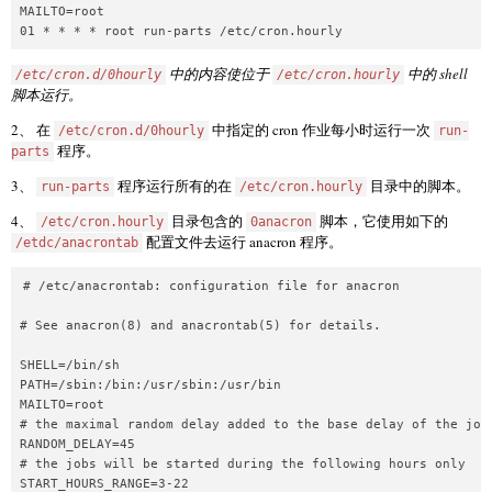
MAILTO=root

中的内容使位于
中的 shell
/etc/cron.d/0hourly
/etc/cron.hourly
脚本运行。
2、 在
中指定的 cron 作业每小时运行一次
/etc/cron.d/0hourly
run-
程序。
parts
3、
程序运行所有的在
目录中的脚本。
run-parts
/etc/cron.hourly
4、
目录包含的
脚本，它使用如下的
/etc/cron.hourly
0anacron
配置文件去运行 anacron 程序。
/etdc/anacrontab
# /etc/anacrontab: configuration file for anacron

# See anacron(8) and anacrontab(5) for details.

SHELL=/bin/sh

PATH=/sbin:/bin:/usr/sbin:/usr/bin

MAILTO=root

# the maximal random delay added to the base delay of the jobs
RANDOM_DELAY=45

# the jobs will be started during the following hours only

START_HOURS_RANGE=3-22
