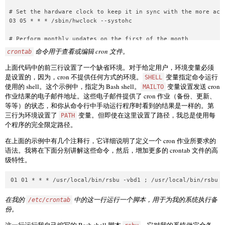
# Set the hardware clock to keep it in sync with the more accu
03 05 * * * /sbin/hwclock --systohc

# Perform monthly updates on the first of the month

命令用于查看或编辑 cron 文件。
crontab
上面代码中的前三行设置了一个缺省环境。对于给定用户，环境变量必须
是设置的，因为，cron 不提供任何方式的环境。
变量指定命令运行
SHELL
使用的 shell。这个示例中，指定为 Bash shell。
变量设置发送 cron
MAILTO
作业结果的电子邮件地址。这些电子邮件提供了 cron 作业（备份、更新、
等等）的状态，和你从命令行中手动运行程序时看到的结果是一样的。第
三行为环境设置了
变量。但即使在这里设置了路径，我总是使用每
PATH
个程序的完全限定路径。
在上面的示例中有几个注释行，它详细说明了定义一个 cron 作业所要求的
语法。我将在下面分别讲解这些命令，然后，增加更多的 crontab 文件的高
级特性。
在我的
中的这一行运行一个脚本，用于为我的系统执行备
/etc/crontab
份。
这一行运行我自己编写的 Bash shell 脚本
，它对我的系统做完全备