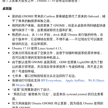
除了上述重大改变之外，Ubuntu 17.10 还有这些新改变：
桌面版
新的由 GNOME 带来的 Caribou 屏幕键盘替代了原来的 Onboard，铺
平了将来的触摸屏体验之路。
相同的用户体验。虽然更换了 GNOME，但是从桌面布局到键盘快捷
键均保持了一致，这要感谢那些主题和扩展。
熟悉的 dock。从 11.04 开始，dock 就是 Ubuntu 发行版的特色，在
这个版本中，它还继续在那里，不增不减——不过现在它可以随意
移动到左边、右边和底部。
Ubuntu 17.10 使用 Linux kernel 4.13。
交换分区现在改成了交换文件，这便于你随时根据系统需求伸缩，
也可以很方便的安装到各种机器上。
由于默认使用 GNOME 桌面系统，GDM 也替换 LightDM 成为了默
认的显示管理器。并且现在登录屏使用 1 号虚拟终端，而不是之前
的 7 号虚拟终端。
七年来，窗口控制按钮首次从左边回到了右边。
免驱动打印现在支持
IPP Everywhere
、
Apple AirPrint
、
Wi-Fi Direct
和
Mopria
设备。
“设置”应用重新进行了设计。
“系统日志” 被替换为“日志”，这是来自 systemd journal 的日志查看
器。
官方风味版的 Ubuntu GNOME 停止更新，因为现在 Ubuntu 使用的
就是 GNOME 。