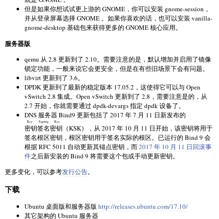
但是如果你想试试更上游的 GNOME，你可以安装 gnome-session，
并从登录屏幕选择 GNOME 。如果你喜欢的话，也可以安装 vanilla-
gnome-desktop 基础包来获得更多的 GNOME 核心应用。
服务器版
qemu 从 2.8 更新到了 2.10。需要注意的是，默认增加并启用了镜像
锁定功能，一般来说它会更安全，但是在有些旧场景下会有问题。
libvirt 更新到了 3.6。
DPDK 更新到了最新的稳定版本 17.05.2，这使得它可以与 Open
vSwitch 2.8 集成。Open vSwitch 更新到了 2.8，需要注意是的，从
2.7 开始，你就需要通过 dpdk-devargs 指定 dpdk 设备了。
DNS 服务器 Bind9 更新包括了 2017 年 7 月 11 日新发布的
Key Signing Key
密钥签名密钥
（KSK），从 2017 年 10 月 11 日开始，该密钥将用于
签名根区密钥，根区密钥用于签名实际的根区。已运行的 Bind 9 会
根据 RFC 5011 自动更新其锚点密钥，而
2017 年 10 月 11 日回滚事
件
之后新安装的 Bind 9 将需要这个包或手动更新密钥。
更多变化，可以参考
发行公告
。
下载
Ubuntu 桌面版和服务器版
http://releases.ubuntu.com/17.10/
其它架构的 Ubuntu 服务器