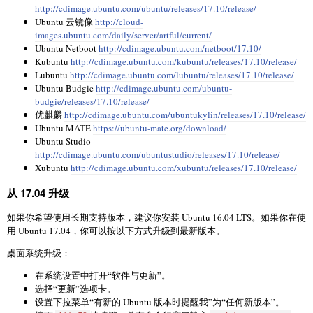
http://cdimage.ubuntu.com/ubuntu/releases/17.10/release/
Ubuntu 云镜像
http://cloud-
images.ubuntu.com/daily/server/artful/current/
Ubuntu Netboot
http://cdimage.ubuntu.com/netboot/17.10/
Kubuntu
http://cdimage.ubuntu.com/kubuntu/releases/17.10/release/
Lubuntu
http://cdimage.ubuntu.com/lubuntu/releases/17.10/release/
Ubuntu Budgie
http://cdimage.ubuntu.com/ubuntu-
budgie/releases/17.10/release/
优麒麟
http://cdimage.ubuntu.com/ubuntukylin/releases/17.10/release/
Ubuntu MATE
https://ubuntu-mate.org/download/
Ubuntu Studio
http://cdimage.ubuntu.com/ubuntustudio/releases/17.10/release/
Xubuntu
http://cdimage.ubuntu.com/xubuntu/releases/17.10/release/
从 17.04 升级
如果你希望使用长期支持版本，建议你安装 Ubuntu 16.04 LTS。如果你在使
用 Ubuntu 17.04，你可以按以下方式升级到最新版本。
桌面系统升级：
在系统设置中打开“软件与更新”。
选择“更新”选项卡。
设置下拉菜单“有新的 Ubuntu 版本时提醒我”为“任何新版本”。