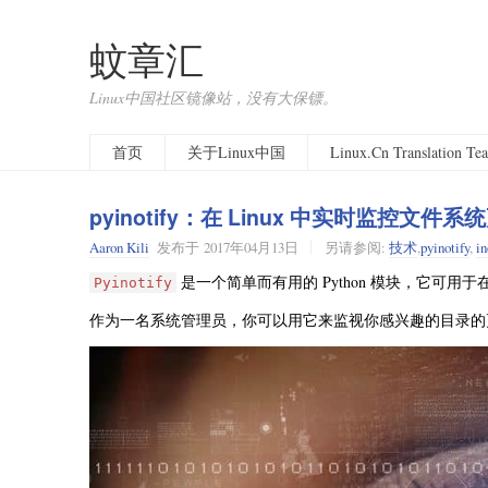
蚊章汇
Linux中国社区镜像站，没有大保镖。
首页
关于Linux中国
Linux.Cn Translation T
pyinotify：在 Linux 中实时监控文件系
Aaron Kili
发布于
2017年04月13日
另请参阅:
技术
,
pyinotify
,
in
是一个简单而有用的 Python 模块，它可用于在 
Pyinotify
作为一名系统管理员，你可以用它来监视你感兴趣的目录的更