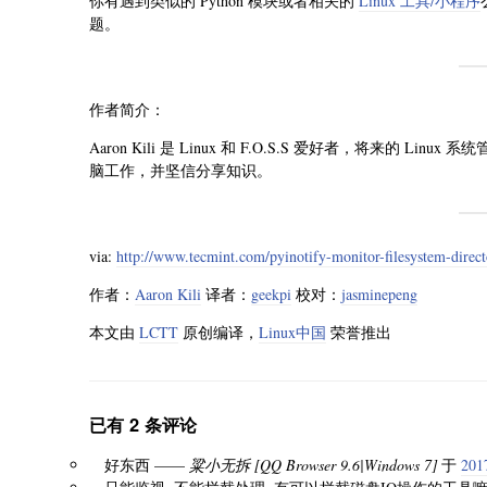
你有遇到类似的 Python 模块或者相关的
Linux 工具/小程序
题。
作者简介：
Aaron Kili 是 Linux 和 F.O.S.S 爱好者，将来的 
脑工作，并坚信分享知识。
via:
http://www.tecmint.com/pyinotify-monitor-filesystem-direct
作者：
Aaron Kili
译者：
geekpi
校对：
jasminepeng
本文由
LCTT
原创编译，
Linux中国
荣誉推出
已有 2 条评论
好东西 ——
粱小无拆 [QQ Browser 9.6|Windows 7]
于
201