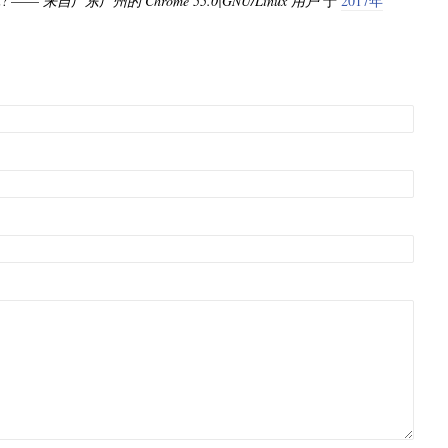
? ——
来自广东广州的 Chrome 55.0|GNU/Linux 用户
于
2017年