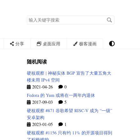
搜
索
关
键
字
分享
桌面应用
极客漫画
随机阅读
硬核观察 | 神秘实体 BGP 宣告了大量五角大
楼未用 IPv4 空间
2021-04-26
0
Fedora 的 Yum 或将在一两年内退休
2017-09-03
5
硬核观察 #871 谷歌希望 RISC-V 成为 “一级”
安卓架构
2023-01-05
1
硬核观察 #1156 只有约 11% 的开源项目得到
了积极维护