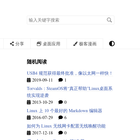
搜
索
关
键
字
分享
桌面应用
极客漫画
随机阅读
USB4 规范获得最终批准，像以太网一样快！
2019-09-11
1
Torvalds：SteamOS将“真正帮助”Linux桌面系
统实现逆袭
2013-10-29
0
Linux 上 10 个最好的 Markdown 编辑器
2016-07-29
6
如何为 Linux 无线网卡配置无线唤醒功能
2017-12-18
0