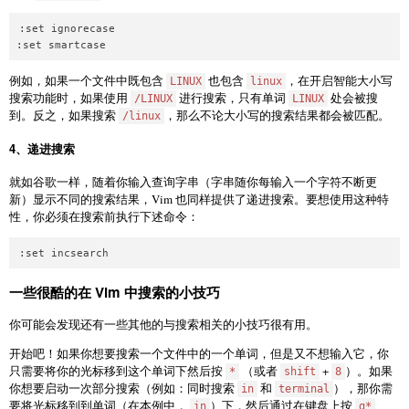
:set ignorecase

例如，如果一个文件中既包含
也包含
，在开启智能大小写
LINUX
linux
搜索功能时，如果使用
进行搜索，只有单词
处会被搜
/LINUX
LINUX
到。反之，如果搜索
，那么不论大小写的搜索结果都会被匹配。
/linux
4、递进搜索
就如谷歌一样，随着你输入查询字串（字串随你每输入一个字符不断更
新）显示不同的搜索结果，Vim 也同样提供了递进搜索。要想使用这种特
性，你必须在搜索前执行下述命令：
一些很酷的在 Vim 中搜索的小技巧
你可能会发现还有一些其他的与搜索相关的小技巧很有用。
开始吧！如果你想要搜索一个文件中的一个单词，但是又不想输入它，你
只需要将你的光标移到这个单词下然后按
（或者
+
）。如果
*
shift
8
你想要启动一次部分搜索（例如：同时搜索
和
），那你需
in
terminal
要将光标移到到单词（在本例中，
）下，然后通过在键盘上按
in
g*