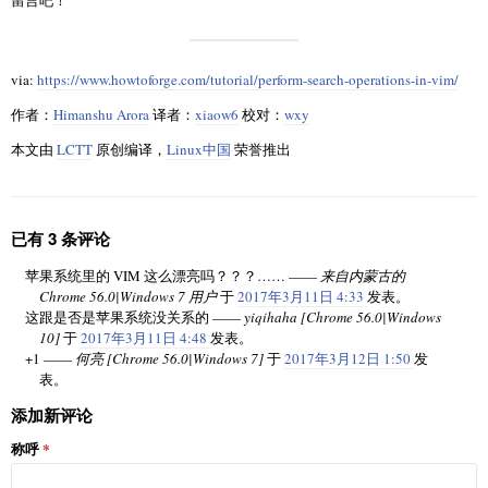
留言吧！
via:
https://www.howtoforge.com/tutorial/perform-search-operations-in-vim/
作者：
Himanshu Arora
译者：
xiaow6
校对：
wxy
本文由
LCTT
原创编译，
Linux中国
荣誉推出
已有 3 条评论
苹果系统里的 VIM 这么漂亮吗？？？…… ——
来自内蒙古的
Chrome 56.0|Windows 7 用户
于
2017年3月11日 4:33
发表。
这跟是否是苹果系统没关系的 ——
yiqihaha [Chrome 56.0|Windows
10]
于
2017年3月11日 4:48
发表。
+1 ——
何亮 [Chrome 56.0|Windows 7]
于
2017年3月12日 1:50
发
表。
添加新评论
称呼