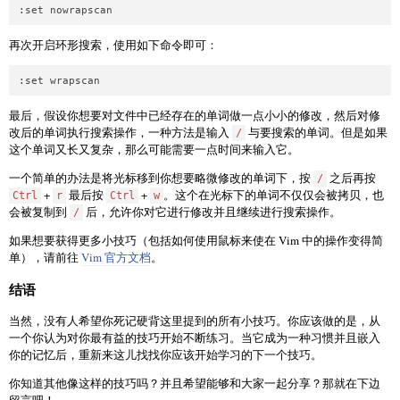
再次开启环形搜索，使用如下命令即可：
最后，假设你想要对文件中已经存在的单词做一点小小的修改，然后对修
改后的单词执行搜索操作，一种方法是输入
与要搜索的单词。但是如果
/
这个单词又长又复杂，那么可能需要一点时间来输入它。
一个简单的办法是将光标移到你想要略微修改的单词下，按
之后再按
/
+
最后按
+
。这个在光标下的单词不仅仅会被拷贝，也
Ctrl
r
Ctrl
w
会被复制到
后，允许你对它进行修改并且继续进行搜索操作。
/
如果想要获得更多小技巧（包括如何使用鼠标来使在 Vim 中的操作变得简
单），请前往
Vim 官方文档
。
结语
当然，没有人希望你死记硬背这里提到的所有小技巧。你应该做的是，从
一个你认为对你最有益的技巧开始不断练习。当它成为一种习惯并且嵌入
你的记忆后，重新来这儿找找你应该开始学习的下一个技巧。
你知道其他像这样的技巧吗？并且希望能够和大家一起分享？那就在下边