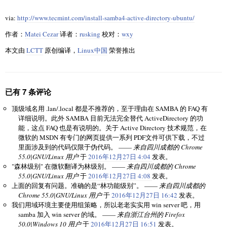
via:
http://www.tecmint.com/install-samba4-active-directory-ubuntu/
作者：
Matei Cezar
译者：
rusking
校对：
wxy
本文由
LCTT
原创编译，
Linux中国
荣誉推出
已有 7 条评论
顶级域名用 .lan/.local 都是不推荐的，至于理由在 SAMBA 的 FAQ 有
详细说明。此外 SAMBA 目前无法完全替代 ActiveDirectory 的功
能，这点 FAQ 也是有说明的。关于 Active Directory 技术规范，在
微软的 MSDN 有专门的网页提供一系列 PDF文件可供下载，不过
里面涉及到的代码仅限于伪代码。 ——
来自四川成都的 Chrome
55.0|GNU/Linux 用户
于
2016年12月27日 4:04
发表。
"森林级别" 在微软翻译为林级别。 ——
来自四川成都的 Chrome
55.0|GNU/Linux 用户
于
2016年12月27日 4:08
发表。
上面的回复有问题。准确的是“林功能级别”。 ——
来自四川成都的
Chrome 55.0|GNU/Linux 用户
于
2016年12月27日 16:42
发表。
我们用域环境主要使用组策略，所以老老实实用 win server 吧，用
samba 加入 win server 的域。 ——
来自浙江台州的 Firefox
50.0|Windows 10 用户
于
2016年12月27日 16:51
发表。