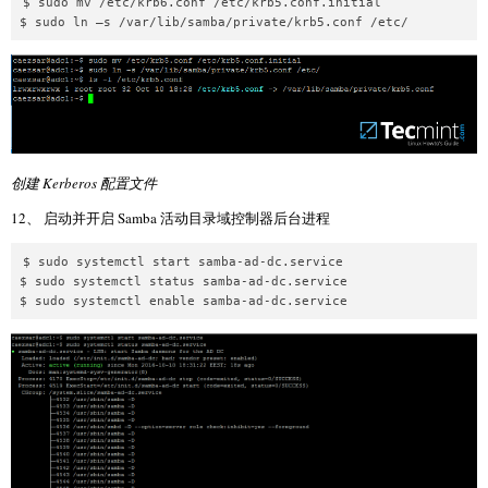
$ sudo mv /etc/krb6.conf /etc/krb5.conf.initial

创建 Kerberos 配置文件
12、 启动并开启 Samba 活动目录域控制器后台进程
$ sudo systemctl start samba-ad-dc.service

$ sudo systemctl status samba-ad-dc.service
