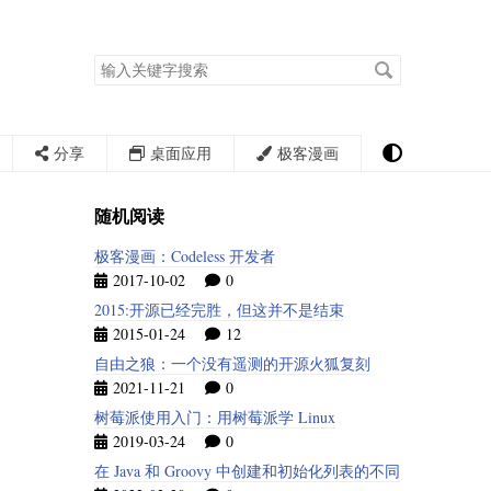
搜
索
关
键
字
分享
桌面应用
极客漫画
随机阅读
极客漫画：Codeless 开发者
2017-10-02
0
2015:开源已经完胜，但这并不是结束
2015-01-24
12
自由之狼：一个没有遥测的开源火狐复刻
2021-11-21
0
树莓派使用入门：用树莓派学 Linux
2019-03-24
0
在 Java 和 Groovy 中创建和初始化列表的不同