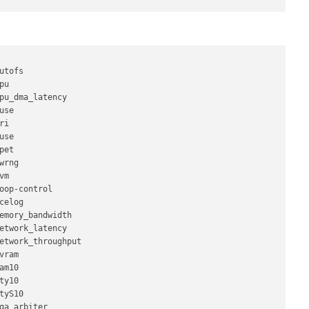
tofs

u

pu_dma_latency

se

i

se

et

rng

m

oop-control

elog

emory_bandwidth

etwork_latency

etwork_throughput

ram

m10

y10

yS10

ga_arbiter
