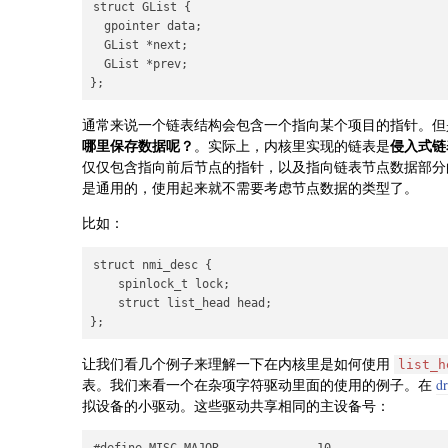
struct GList {

  gpointer data;

  GList *next;

  GList *prev;

通常来说一个链表结构会包含一个指向某个项目的指针。但是 
哪里保存数据呢？
侵入式链表（I
。实际上，内核里实现的链表是
仅仅包含指向前后节点的指针，以及指向链表节点数据部分
是通用的，使用起来就不需要考虑节点数据的类型了。
比如：
struct nmi_desc {

    spinlock_t lock;

    struct list_head head;

让我们看几个例子来理解一下在内核里是如何使用
list_h
表。我们来看一个在杂项字符驱动里面的使用的例子。在
dr
拟设备的小驱动。这些驱动共享相同的主设备号：