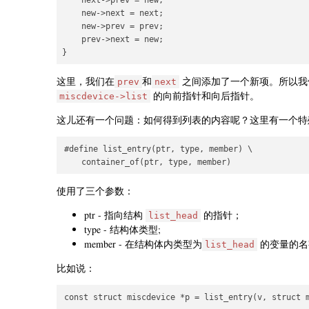
    next->prev = new;

    new->next = next;

    new->prev = prev;

    prev->next = new;

这里，我们在
和
之间添加了一个新项。所以我
prev
next
的向前指针和向后指针。
miscdevice->list
这儿还有一个问题：如何得到列表的内容呢？这里有一个特
#define list_entry(ptr, type, member) \

使用了三个参数：
ptr - 指向结构
的指针；
list_head
type - 结构体类型;
member - 在结构体内类型为
的变量的名
list_head
比如说：