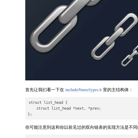
首先让我们看一下在
include/linux/types.h
里的主结构体：
struct list_head {

    struct list_head *next, *prev;

你可能注意到这和你以前见过的双向链表的实现方法是不