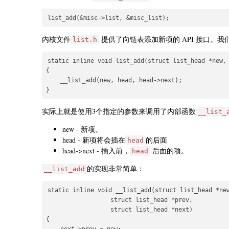
内核文件
提供了向链表添加新项的 API 接口。
list.h
static inline void list_add(struct list_head *new, 
{

    __list_add(new, head, head->next);

实际上就是使用3个指定的参数来调用了内部函数
__list_
new - 新项。
head - 新项将会插在
的后面
head
head->next - 插入前，
后面的项。
head
的实现非常简单：
__list_add
static inline void __list_add(struct list_head *new
                  struct list_head *prev,

                  struct list_head *next)

{
