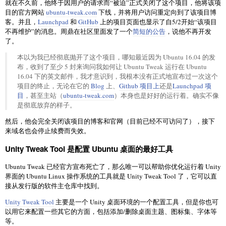
就在不久前，他终于因用户的请求而“被迫”正式关闭了这个项目，他将该项
目的官方网站
ubuntu-tweak.com
下线，并将用户访问重定向到了该项目博
客。并且，
Launchpad
和
GitHub
上的项目页面也显示了自5/2开始“该项目
不再维护”的消息。周鼎在社区里面发了一个
简短的公告
，说他不再开发
了。
本以为我已经彻底抛开了这个项目，哪知最近因为 Ubuntu 16.04 的发
布，收到了至少 5 封来询问我如何让 Ubuntu Tweak 运行在 Ubuntu
16.04 下的英文邮件，我才意识到，我根本没有正式地宣布过一次这个
项目的终止，无论在它的
Blog
上、
Github 项目上
还是
Launchpad 项
目
，甚至主站（
ubuntu-tweak.com
）本身也是好好的运行着。确实不像
是彻底放弃的样子。
然后，他会完全关闭该项目的博客和官网（目前已经不可访问了），接下
来域名也会停止续费而失效。
Unity Tweak Tool 是配置 Ubuntu 桌面的最好工具
Ubuntu Tweak 已经官方宣布死亡了，那么唯一可以帮助你优化运行着 Unity
界面的 Ubuntu Linux 操作系统的工具就是 Unity Tweak Tool 了，它可以直
接从发行版的软件主仓库中找到。
Unity Tweak Tool
主要是一个 Unity 桌面环境的一个配置工具，但是你也可
以用它来配置一些其它的方面，包括添加/删除桌面主题、图标集、字体等
等。