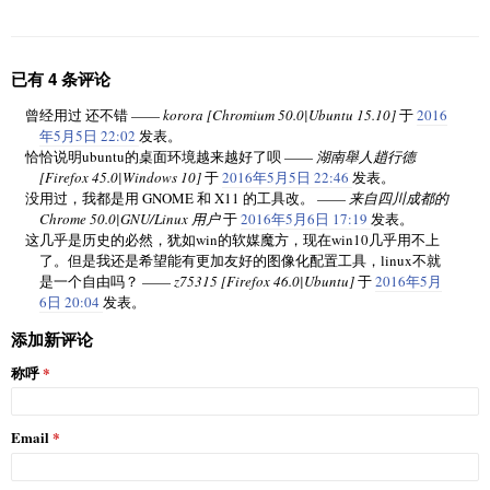
已有 4 条评论
曾经用过 还不错 ——
korora [Chromium 50.0|Ubuntu 15.10]
于
2016
年5月5日 22:02
发表。
恰恰说明ubuntu的桌面环境越来越好了呗 ——
湖南舉人趙行德
[Firefox 45.0|Windows 10]
于
2016年5月5日 22:46
发表。
没用过，我都是用 GNOME 和 X11 的工具改。 ——
来自四川成都的
Chrome 50.0|GNU/Linux 用户
于
2016年5月6日 17:19
发表。
这几乎是历史的必然，犹如win的软媒魔方，现在win10几乎用不上
了。但是我还是希望能有更加友好的图像化配置工具，linux不就
是一个自由吗？ ——
z75315 [Firefox 46.0|Ubuntu]
于
2016年5月
6日 20:04
发表。
添加新评论
称呼
Email