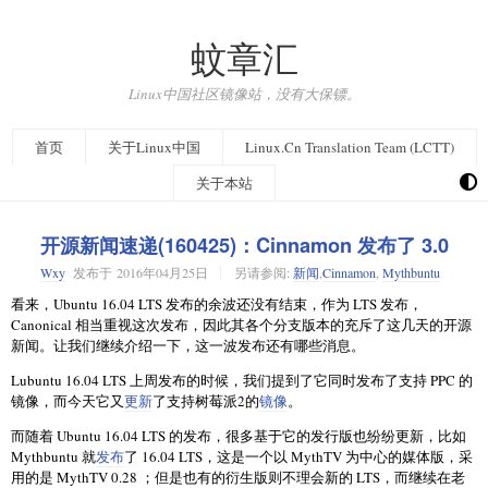
蚊章汇
Linux中国社区镜像站，没有大保镖。
首页
关于Linux中国
Linux.Cn Translation Team (LCTT)
关于本站
开源新闻速递(160425)：Cinnamon 发布了 3.0
Wxy
发布于
2016年04月25日
另请参阅:
新闻
,
Cinnamon
,
Mythbuntu
看来，Ubuntu 16.04 LTS 发布的余波还没有结束，作为 LTS 发布，
Canonical 相当重视这次发布，因此其各个分支版本的充斥了这几天的开源
新闻。让我们继续介绍一下，这一波发布还有哪些消息。
Lubuntu 16.04 LTS 上周发布的时候，我们提到了它同时发布了支持 PPC 的
镜像，而今天它又
更新
了支持树莓派2的
镜像
。
而随着 Ubuntu 16.04 LTS 的发布，很多基于它的发行版也纷纷更新，比如
Mythbuntu 就
发布
了 16.04 LTS，这是一个以 MythTV 为中心的媒体版，采
用的是 MythTV 0.28 ；但是也有的衍生版则不理会新的 LTS，而继续在老