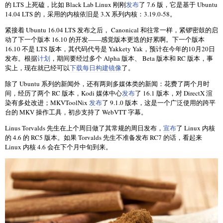
的 LTS 上死磕，比如 Black Lab Linux 刚刚
发布
了 7.6 版，它是基于 Ubuntu
14.04 LTS 的，采用的内核依旧是 3.X 系列内核：3.19.0-58。
紧接着 Ubuntu 16.04 LTS 发布之后， Canonical 和往常一样，紧锣密鼓的启
动了下一个版本 16.10 的开发——感觉版本更迭的好累啊。下一个版本
16.10 不是 LTS 版本，其代码代号是 Yakkety Yak，预计在今年的10月20日
发布。根据
计划
，期间要经过多个 Alpha 版本、 Beta 版本和 RC 版本，事
实上，现在就已经可以
下载每日构建镜像
了。
除了 Ubuntu 系列的新闻外，还有两则多媒体类的新闻：花费了两个月时
间，经历了两个 RC 版本，Kodi 媒体中心
发布
了 16.1 版本，对 DirectX 渲
染有多处改进；MKVToolNix
发布
了 9.1.0 版本，这是一个广泛使用的跨平
台的 MKV 操作工具，初步支持了 WebVTT 字幕。
Linus Torvalds 先生在上个周日做了其常规的周日发布，
宣布
了 Linux 内核
的 4.6 的 RC5 版本。如果 Torvalds 先生不准备发布 RC7 的话，看起来
Linux 内核 4.6 会在下个月中旬到来。