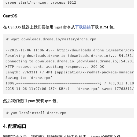
CentOS
在 CentOS 机器上我们要使用 wget 命令从
下载链接
下载 RPM 包。
# wget downloads.drone.io/master/drone.rpm

--2015-11-06 11:06:45-- http://downloads.drone.io/master/drone
Resolving downloads.drone.io (downloads.drone.io)... 54.231.11
Connecting to downloads.drone.io (downloads.drone.io)|54.231.1
HTTP request sent, awaiting response... 200 OK

Length: 7763311 (7.4M) [application/x-redhat-package-manager]

Saving to: ‘drone.rpm’

100%[======================================>] 7,763,311 1.18MB
然后我们使用 yum 安装 rpm 包。
4. 配置端口
安装完成之后，我们要先进行配置才能工作起来。drone 的配置文件