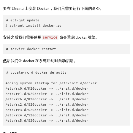
要在 Ubuntu 上安装 Docker ，我们只需要运行下面的命令。
# apt-get update

安装之后我们需要使用
命令重启 docker 引擎。
service
然后我们让 docker 在系统启动时自动启动。
# update-rc.d docker defaults

Adding system startup for /etc/init.d/docker ...

/etc/rc0.d/K20docker -> ../init.d/docker

/etc/rc1.d/K20docker -> ../init.d/docker

/etc/rc6.d/K20docker -> ../init.d/docker

/etc/rc2.d/S20docker -> ../init.d/docker

/etc/rc3.d/S20docker -> ../init.d/docker

/etc/rc4.d/S20docker -> ../init.d/docker
