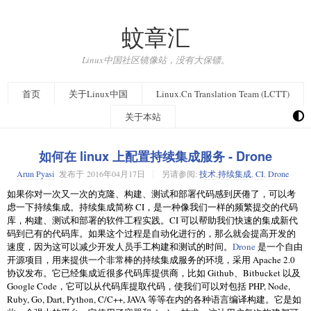
蚊章汇
Linux中国社区镜像站，没有大保镖。
首页
关于Linux中国
Linux.Cn Translation Team (LCTT)
关于本站
如何在 linux 上配置持续集成服务 - Drone
Arun Pyasi
发布于
2016年04月17日
另请参阅:
技术
,
持续集成
,
CI
,
Drone
如果你对一次又一次的克隆、构建、测试和部署代码感到厌倦了，可以考
虑一下持续集成。持续集成简称 CI，是一种像我们一样的频繁提交的代码
库，构建、测试和部署的软件工程实践。CI 可以帮助我们快速的集成新代
码到已有的代码库。如果这个过程是自动化进行的，那么就会提高开发的
速度，因为这可以减少开发人员手工构建和测试的时间。
Drone
是一个自由
开源项目，用来提供一个非常棒的持续集成服务的环境，采用 Apache 2.0
协议发布。它已经集成近很多代码库提供商，比如 Github、Bitbucket 以及
Google Code，它可以从代码库提取代码，使我们可以对包括 PHP, Node,
Ruby, Go, Dart, Python, C/C++, JAVA 等等在内的各种语言编译构建。它是如