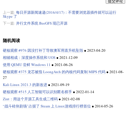
提交评论
上一篇:
每日开源新闻速递(2016/4/17)：不需要浏览器插件就可以运行
Skype 了
下一篇:
并行文件系统 BeeGFS 现已开源
随机阅读
硬核观察 #976 因没打补丁导致澳军用直升机坠毁
●
2023-04-20
相辅相成：深度操作系统和 UOS
●
2021-12-09
使用 QEMU 尝鲜 Windows 11
●
2021-06-26
硬核观察 #375 龙芯被指 LoongArch 的内核代码复制 MIPS 代码
●
2021-08-
27
Kali Linux 2021.3 的新改进
●
2021-09-19
硬核观察 #515 人工智能可以识别匿名棋手
●
2022-01-14
Zint：用这个开源工具生成二维码
●
2021-02-08
“战斗砖块剧场”占据了 Steam 上 Linux游戏排行榜首位
●
2014-05-26