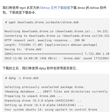
我们将使用 wget 从官方的
Debian 文件下载链接
下载 drone 的 debian 软件
包。下面就是下载命令。
# wget downloads.drone.io/master/drone.deb

Resolving downloads.drone.io (downloads.drone.io)... 54.231.48
Connecting to downloads.drone.io (downloads.drone.io)|54.231.4
HTTP request sent, awaiting response... 200 OK

Length: 7722384 (7.4M) [application/x-debian-package]

Saving to: 'drone.deb'

100%[======================================>] 7,722,384 1.38MB
下载好之后，我们将使用 dpkg 软件包管理器安装它。
# dpkg -i drone.deb

Selecting previously unselected package drone.

(Reading database ... 28077 files and directories currently in
Preparing to unpack drone.deb ...

Unpacking drone (0.3.0-alpha-1442513246) ...

Setting up drone (0.3.0-alpha-1442513246) ...

Your system ubuntu 14: using upstart to control Drone
