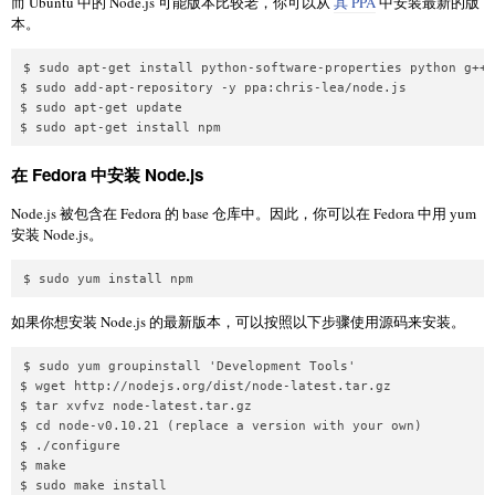
而 Ubuntu 中的 Node.js 可能版本比较老，你可以从
其 PPA
中安装最新的版
本。
$ sudo apt-get install python-software-properties python g++ 
$ sudo add-apt-repository -y ppa:chris-lea/node.js

$ sudo apt-get update

在 Fedora 中安装 Node.js
Node.js 被包含在 Fedora 的 base 仓库中。因此，你可以在 Fedora 中用 yum
安装 Node.js。
如果你想安装 Node.js 的最新版本，可以按照以下步骤使用源码来安装。
$ sudo yum groupinstall 'Development Tools'

$ wget http://nodejs.org/dist/node-latest.tar.gz

$ tar xvfvz node-latest.tar.gz

$ cd node-v0.10.21 (replace a version with your own)

$ ./configure

$ make
