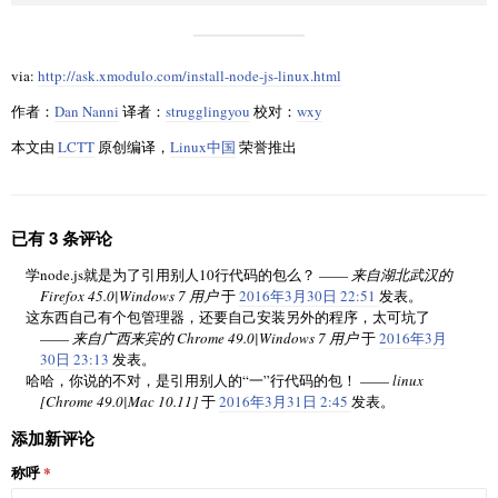
via:
http://ask.xmodulo.com/install-node-js-linux.html
作者：
Dan Nanni
译者：
strugglingyou
校对：
wxy
本文由
LCTT
原创编译，
Linux中国
荣誉推出
已有 3 条评论
学node.js就是为了引用别人10行代码的包么？ ——
来自湖北武汉的
Firefox 45.0|Windows 7 用户
于
2016年3月30日 22:51
发表。
这东西自己有个包管理器，还要自己安装另外的程序，太可坑了
——
来自广西来宾的 Chrome 49.0|Windows 7 用户
于
2016年3月
30日 23:13
发表。
哈哈，你说的不对，是引用别人的“一”行代码的包！ ——
linux
[Chrome 49.0|Mac 10.11]
于
2016年3月31日 2:45
发表。
添加新评论
称呼