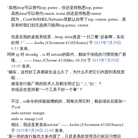
"虽然htop可以替代top, pstree，但还是得熟悉top, pstree
虽然dstat可以替代vmstat, iostat,但还是得熟悉vmstat
因为，CentOS/RHEL/Xubuntu里默认自带了top, vmstat, pstree，甚
至有时我们别无选择只能用top,pstree, vmstat
但是在我的桌面系统里，htop, dstat真是“一日三餐”必备啊，实在
好用！" ——
kashu [Chromium 43.0|Ubuntu]
于
2015年7月29日
9:53
发表。
同样 ip 对 ifconfig，ss 对 netstat的取代，都由于传统的习惯而推广甚
慢。。 ——
linux [Chrome 43.0|Mac 10.10]
于
2015年7月29日
19:05
发表。
"确实，这些好工具都诞生这么久了，为什么不把它们内置到系统里
呢……
难道发行版厂商的技术人员都没用过 ∑( ° △ °|||)︴？
亦或还在坚持着“一个工具干好一个事”？
不过，ss命令的排版挺糟糕的，我每次用它时，都必须在后面加一
个col
sudo netstat -tunape
sudo ss -tunap | col
相比，我还是更喜欢netstat" ——
kashu [Chromium 43.0|Ubuntu]
于
2015年7月29日 22:05
发表。
"新一些的发行版也大多内置了，只是老系统管理员们依旧习惯旧