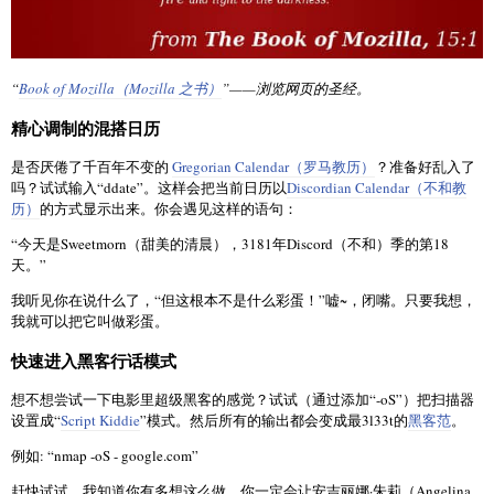
“
Book of Mozilla（Mozilla 之书）
”——浏览网页的圣经。
精心调制的混搭日历
是否厌倦了千百年不变的
Gregorian Calendar（罗马教历）
？准备好乱入了
吗？试试输入“ddate”。这样会把当前日历以
Discordian Calendar（不和教
历）
的方式显示出来。你会遇见这样的语句：
“今天是Sweetmorn（甜美的清晨），3181年Discord（不和）季的第18
天。”
我听见你在说什么了，“但这根本不是什么彩蛋！”嘘~，闭嘴。只要我想，
我就可以把它叫做彩蛋。
快速进入黑客行话模式
想不想尝试一下电影里超级黑客的感觉？试试（通过添加“-oS”）把扫描器
设置成“
Script Kiddie
”模式。然后所有的输出都会变成最3l33t的
黑客范
。
例如: “nmap -oS - google.com”
赶快试试。我知道你有多想这么做。你一定会让安吉丽娜·朱莉（Angelina