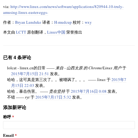
via:
http://www.linux.com/news/software/applications/820944-10-truly-
amusing-linux-easter-eggs-
作者：
Bryan Lunduke
译者：
H-mudcup
校对：
wxy
本文由
LCTT
原创翻译，
Linux中国
荣誉推出
已有 4 条评论
lolcat - linux.cn的日常 ——
来自 - 山西太原 的 Chrome/Linux 用户
于
2015年7月15日 21:51
发表。
哈哈，这可真是第三次了。。被嘲讽了。。。 ——
linux
于
2015年7
月15日 22:03
发表。
哈哈，暴击伤害。 ——
贵在坚持
于
2015年7月16日 0:08
发表。
不错 ——
ryt
于
2015年7月17日 5:32
发表。
添加新评论
称呼
Email