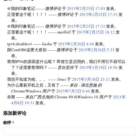
@我的印象笔记 ——
微博评论
于
2015年2月25日 17:03
发表。
正需要这个呢！！！！ ——
微博评论
于
2015年2月25日 17:33
发
表。
@我的印象笔记 ——
微博评论
于
2015年2月25日 17:33
发表。
正需要这个呢！！！！ ——
mailbill
于
2015年2月25日 18:12
发
表。
ipv6.disable=1 ——
kashu
于
2015年2月26日 4:44
发表。
跟CentOS6这麽大差别 ——
微博评论
于
2015年2月26日 5:33
发
表。
禁用IPV6的原因是什么呢？ 即使它是启用的，我们不用它不就可以
了？还需要禁用吗？ ——
贵在坚持
于
2015年3月18日 18:56
发
表。
我也不知道为啥。。。 ——
linux
于
2015年3月18日 23:11
发表。
为什么重新开机之后，又有了 ——
来自 - 湖北恩施 的
Chrome/Windows 用户
于
2015年7月3日 0:44
发表。
奈斯 ——
来自广西北海的 Chrome 89.0|Windows 10 用户
于
2021年
4月8日 19:31
发表。
添加新评论
称呼