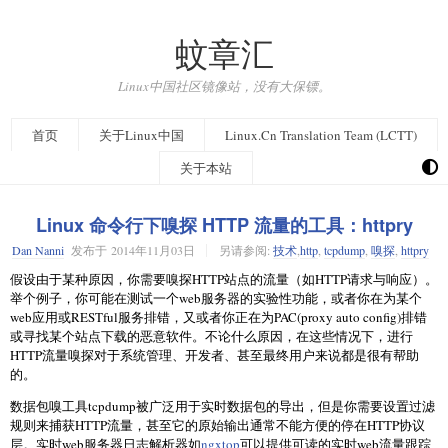
蚊章汇
Linux中国社区镜像站，没有大保镖。
首页
关于Linux中国
Linux.Cn Translation Team (LCTT)
关于本站
Linux 命令行下嗅探 HTTP 流量的工具：httpry
Dan Nanni
发布于
2014年11月03日
另请参阅:
技术
,
http
,
tcpdump
,
嗅探
,
httpry
假设由于某种原因，你需要嗅探HTTP站点的流量（如HTTP请求与响应）。
举个例子，你可能在测试一个web服务器的实验性功能，或者你在为某个
web应用或RESTful服务排错，又或者你正在为PAC(proxy auto config)排错
或寻找某个站点下载的恶意软件。不论什么原因，在这些情况下，进行
HTTP流量嗅探对于系统管理、开发者、甚至最终用户来说都是很有帮助
的。
数据包嗅工具tcpdump被广泛用于实时数据包的导出，但是你需要设置过滤
规则来捕获HTTP流量，甚至它的原始输出通常不能方便的停在HTTP协议
层。实时web服务器日志解析器如
ngxtop
可以提供可读的实时web流量跟踪