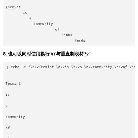
Tecmint 

        is 

           a 

             community 

                       of 

                          Linux 

8.
也可以同时使用换行‘
\n
‘与垂直制表符‘
\v
‘
$ echo -e "\n\vTecmint \n\vis \n\va \n\vcommunity \n\vof \n\v
Tecmint 

is 

a 

community 

of 
