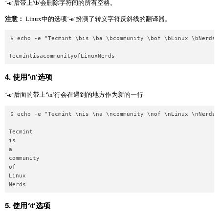
-e
‘
‘后带上'\b'会删除字符间的所有空格。
注意：
-e
Linux中的选项‘
‘扮演了转义字符反斜线的翻译器。
$ echo -e "Tecmint \bis \ba \bcommunity \bof \bLinux \bNerds"
4.
使用‘
\n
‘选项
-e
‘
‘后面的带上‘\n’行会在遇到的地方作为新的一行
$ echo -e "Tecmint \nis \na \ncommunity \nof \nLinux \nNerds"
Tecmint 

is 

a 

community 

of 

Linux 

5.
使用‘
\t
‘选项