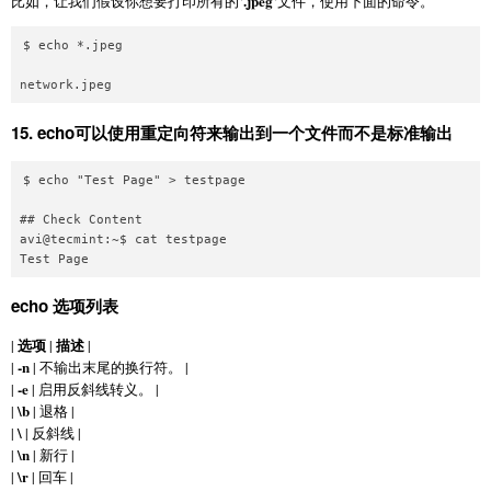
.jpeg
比如，让我们假设你想要打印所有的‘
‘文件，使用下面的命令。
$ echo *.jpeg 

15.
echo可以使用重定向符来输出到一个文件而不是标准输出
$ echo "Test Page" > testpage 

## Check Content

avi@tecmint:~$ cat testpage 

echo 选项列表
选项
描述
|
|
|
-n
|
| 不输出末尾的换行符。 |
-e
|
| 启用反斜线转义。 |
\b
|
| 退格 |
\
|
| 反斜线 |
\n
|
| 新行 |
\r
|
| 回车 |