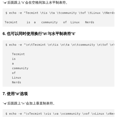
-e
‘
‘后面跟上‘\t’会在空格间加上水平制表符。
$ echo -e "Tecmint \tis \ta \tcommunity \tof \tLinux \tNerds"
6.
也可以同时使用换行‘
\n
‘与水平制表符‘
\t
‘
$ echo -e "\n\tTecmint \n\tis \n\ta \n\tcommunity \n\tof \n\t
    Tecmint 

    is 

    a 

    community 

    of 

    Linux 

7.
使用‘
\v
‘选项
-e
‘
‘后面跟上‘\v’会加上垂直制表符。
$ echo -e "\vTecmint \vis \va \vcommunity \vof \vLinux \vNerd