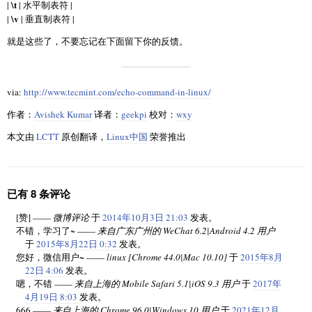
\t
|
| 水平制表符 |
\v
|
| 垂直制表符 |
就是这些了，不要忘记在下面留下你的反馈。
via:
http://www.tecmint.com/echo-command-in-linux/
作者：
Avishek Kumar
译者：
geekpi
校对：
wxy
本文由
LCTT
原创翻译，
Linux中国
荣誉推出
已有 8 条评论
[赞] ——
微博评论
于
2014年10月3日 21:03
发表。
不错，学习了~ ——
来自广东广州的 WeChat 6.2|Android 4.2 用户
于
2015年8月22日 0:32
发表。
您好，微信用户~ ——
linux [Chrome 44.0|Mac 10.10]
于
2015年8月
22日 4:06
发表。
嗯，不错 ——
来自上海的 Mobile Safari 5.1|iOS 9.3 用户
于
2017年
4月19日 8:03
发表。
666 ——
来自上海的 Chrome 96.0|Windows 10 用户
于
2021年12月