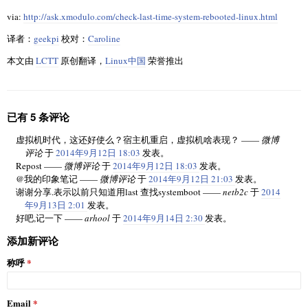
via:
http://ask.xmodulo.com/check-last-time-system-rebooted-linux.html
译者：
geekpi
校对：
Caroline
本文由
LCTT
原创翻译，
Linux中国
荣誉推出
已有 5 条评论
虚拟机时代，这还好使么？宿主机重启，虚拟机啥表现？ ——
微博
评论
于
2014年9月12日 18:03
发表。
Repost ——
微博评论
于
2014年9月12日 18:03
发表。
@我的印象笔记 ——
微博评论
于
2014年9月12日 21:03
发表。
谢谢分享.表示以前只知道用last 查找systemboot ——
netb2c
于
2014
年9月13日 2:01
发表。
好吧,记一下 ——
arhool
于
2014年9月14日 2:30
发表。
添加新评论
称呼
Email