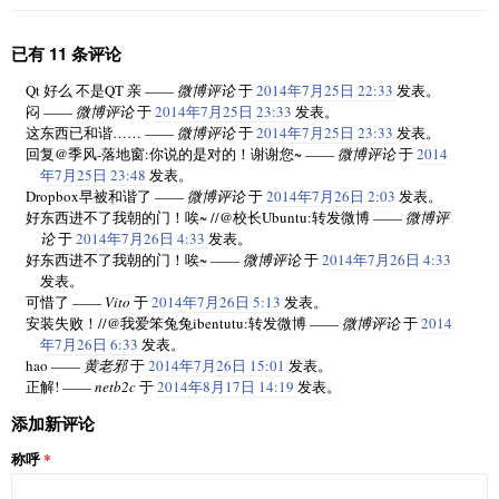
已有 11 条评论
Qt 好么 不是QT 亲 ——
微博评论
于
2014年7月25日 22:33
发表。
闷 ——
微博评论
于
2014年7月25日 23:33
发表。
这东西已和谐…… ——
微博评论
于
2014年7月25日 23:33
发表。
回复@季风-落地窗:你说的是对的！谢谢您~ ——
微博评论
于
2014
年7月25日 23:48
发表。
Dropbox早被和谐了 ——
微博评论
于
2014年7月26日 2:03
发表。
好东西进不了我朝的门！唉~ //@校长Ubuntu:转发微博 ——
微博评
论
于
2014年7月26日 4:33
发表。
好东西进不了我朝的门！唉~ ——
微博评论
于
2014年7月26日 4:33
发表。
可惜了 ——
Vito
于
2014年7月26日 5:13
发表。
安装失败！//@我爱笨兔兔ibentutu:转发微博 ——
微博评论
于
2014
年7月26日 6:33
发表。
hao ——
黄老邪
于
2014年7月26日 15:01
发表。
正解! ——
netb2c
于
2014年8月17日 14:19
发表。
添加新评论
称呼