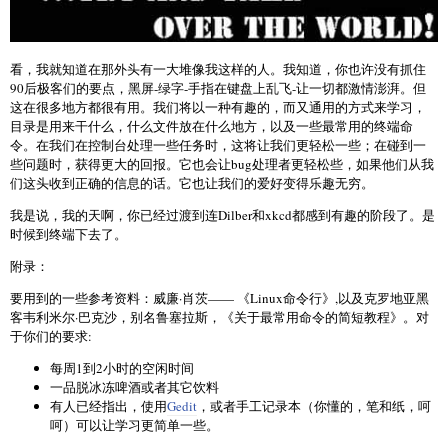
看，我就知道在那外头有一大堆像我这样的人。我知道，你也许没有抓住
90后极客们的要点，黑屏-绿字-手指在键盘上乱飞-让一切都激情澎湃。但
这在很多地方都很有用。我们将以一种有趣的，而又通用的方式来学习，
目录是用来干什么，什么文件放在什么地方，以及一些最常用的终端命
令。在我们在控制台处理一些任务时，这将让我们更轻松一些；在碰到一
些问题时，获得更大的回报。它也会让bug处理者更轻松些，如果他们从我
们这头收到正确的信息的话。它也让我们的爱好变得乐趣无穷。
我是说，我的天啊，你已经过渡到连Dilber和xkcd都感到有趣的阶段了。是
时候到终端下去了。
附录：
要用到的一些参考资料：威廉·肖茨—— 《Linux命令行》,以及克罗地亚黑
客韦利米尔·巴克沙，别名鲁塞拉斯，《关于最常用命令的简短教程》。对
于你们的要求:
每周1到2小时的空闲时间
一品脱冰冻啤酒或者其它饮料
有人已经指出，使用
Gedit
，或者手工记录本（你懂的，笔和纸，呵
呵）可以让学习更简单一些。