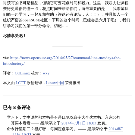
肖茨写的书可是精品，但读它可要花点时间和毅力。这里，我尽力让课程
变得更通俗易懂一点，花点时间来帮助你们，而最重要的是——我希望我
们能一起学习，一起互相帮助（评论还有论坛，人！！），并且加入一个
组织严密的openSUSE社区！下周的这个时间（已经会是六月了吧），我们
讲学习我们的第一部分命令。切记……
尽情享受吧！
via:
https://news.opensuse.org/2014/05/27/command-line-tuesdays-the-
introductory/
译者：
GOLinux
校对：
wxy
本文由
LCTT
原创翻译，
Linux中国
荣誉推出
已有 8 条评论
学习下，文中说的那本书是不是LINUX命令大全这本书。京东55打
算买本看看 ——
微博评论
于
2014年7月1日 18:03
发表。
命令行星期二？很好呀，每周定点学习。 ——
微博评论
于
2014年7
月1日 19:33
发表。