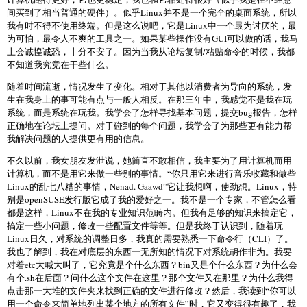
间买到了相当普通的硬件）。似乎Linux并不是一个完全的桌面系统，所以
我有时不得不使用终端。但是这么说吧，它是Linux中一个最为讨厌的，最
为可怕，最令人不爽的工具之一。如果某些操作没有GUI可以做的话，我马
上会诚惶诚恐，十分不安了。因为当我从论坛复制/粘贴命令的时候，我都
不知道我究竟在干些什么。
随着时间流逝，情况发生了变化。相对于其他以消费者为导向的系统，发
生在我身上的事可能有点与一般人相反。在那三年中，我感觉不是我在玩
系统，而是系统在玩我。我学会了怎样寻找基本问题，提交bug报告，怎样
正确地在论坛上提问。对于碰到的每个问题，我学会了为那些更有能力帮
我解决问题的人提供更有用的信息。
不久以前，我女朋友发泄说，她简直不敢相信，我主要为了用计算机而用
计算机，而不是用它来做一些别的事情。“你只用它来进行音乐收藏和做些
Linux的乱七八糟的事情，Nenad. Gaawd”它让我想啊，使劲想。Linux，特
别是openSUSE发行版它成了我的爱好之一。我不是一个专家，不管怎么看
都是这样，Linux不在我的专业知识范畴内。但我有足够的知识来搞定它，
搞定一些小问题，修改一些配置文件等等。但是我终于认识到，随着玩
Linux日久，对系统的调整日多，我真的需要熟悉一下命令行（CLI）了。
我也了解到，我在对底层的东西一无所知的情况下对系统胡作非为。我要
对着etc大喊大叫了，它究竟是个什么东西？bin又是个什么东西？为什么会
有个.sh在后面？问什么这个文件在这里？那个文件又在那里？为什么我得
点击那一大堆的文件夹来找到正确的文件进行修改？然后，我读到“你可以
用一个命令来简单地列出某个地方的所有文件”时，它又变得很有趣了，我