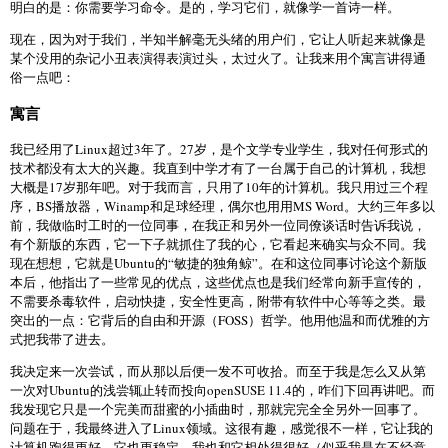
明白的是：你需要学习命令。是的，学习它们，就像学一首诗一样。
现在，因为对于我们，半知半解毫无头绪的用户们，它让人听起来就像是
某个没用的杂记小丑表演得表演过头，太过火了。让我来用个寓言讲得通
俗一点吧：
寓言
我已经用了Linux超过3年了。27岁，是个文学专业学生，我对任何形式的
技术都没有太大的兴趣。我直到中学才有了一台属于自己的计算机，我想
大概是17岁那年吧。对于我而言，只用了10年的计算机。我只用过三个程
序，BS播放器，Winamp和足球经理，偶尔也用用MS Word。大约三年多以
前，我做临时工时的一位同事，在我正和另外一位同僚谈话时告诉我说，
有个新版的东西，它一下子就抓住了我的心，它看起来确实与众不同。我
现在想想，它就是Ubuntu的“敏捷的独角鲸”。在和这位同事讨论这个新版
本后，他指出了一些常见的优点，这些优点也是我们经常向新手宣传的，
不需要杀毒软件，启动快捷，安全性更高，附带有软件中心等等之类。最
突出的一点：它背后的自由和开源（FOSS）哲学。他用他温和而优雅的方
式把我带了进去。
我决定来一次尝试，而从那以后便一发不可收拾。而至于我是怎么又从第
一次对Ubuntu的浅尝辄止转而投向openSUSE 11.4的，咋们下回再讲吧。而
我发现它只是一个完美而甜蜜的小插曲时，那就完完全全另外一回事了。
问题在于，我最终进入了Linux领域。这很有趣，感觉很不一样，它让我的
计算机跑得更好，它也更稳定，我也和它相处得很好（似乎我是在不经意