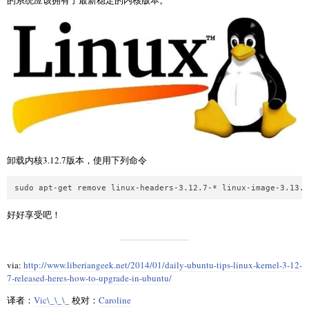
卸载内核3.12.7版本，使用下列命令
好好享受吧！
via:
http://www.liberiangeek.net/2014/01/daily-ubuntu-tips-linux-kernel-3-12-
7-released-heres-how-to-upgrade-in-ubuntu/
译者：
Vic\_\_\_
校对：
Caroline