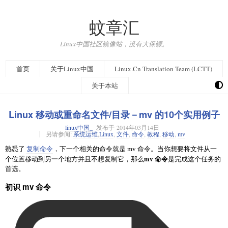
蚊章汇
Linux中国社区镜像站，没有大保镖。
首页
关于Linux中国
Linux.Cn Translation Team (LCTT)
关于本站
Linux 移动或重命名文件/目录－mv 的10个实用例子
linux中国_
发布于
2014年03月14日
另请参阅:
系统运维
,
Linux
,
文件
,
命令
,
教程
,
移动
,
mv
熟悉了
复制命令
，下一个相关的命令就是 mv 命令。当你想要将文件从一
mv 命令
个位置移动到另一个地方并且不想复制它，那么
是完成这个任务的
首选。
初识 mv 命令