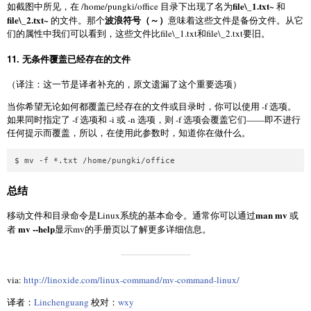
file\_1.txt~
如截图中所见，在 /home/pungki/office 目录下出现了名为
和
file\_2.txt~
波浪符号（～）
的文件。那个
意味着这些文件是备份文件。从它
们的属性中我们可以看到，这些文件比file\_1.txt和file\_2.txt要旧。
11. 无条件覆盖已经存在的文件
（译注：这一节是译者补充的，原文遗漏了这个重要选项）
当你希望无论如何都覆盖已经存在的文件或目录时，你可以使用 -f 选项。
如果同时指定了 -f 选项和 -i 或 -n 选项，则 -f 选项会覆盖它们——即不进行
任何提示而覆盖，所以，在使用此参数时，知道你在做什么。
总结
man mv
移动文件和目录命令是Linux系统的基本命令。通常你可以通过
或
mv --help
者
显示mv的手册页以了解更多详细信息。
via:
http://linoxide.com/linux-command/mv-command-linux/
译者：
Linchenguang
校对：
wxy