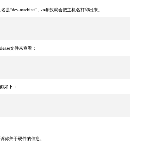
-n
ev-machine”，
参数就会把主机名打印出来。
elease
文件来查看：
类似如下：
告诉你关于硬件的信息。