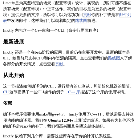
Lmctfy是为某些特定的场景（配置环境）设计、实现的，所以可能不能在
所有场景（配置环境）中正常运作。我们的目标是为更多的场景（配置环
境）提供更多的支持，所以你可以为这项项目
贡献
你的补丁或是在
邮件列
表
中发送邮件，这样我们可以朝着既定的
路线图
前进。
lmctfy 内包含一个C++库和一个CLI（命令行界面程序）
最新进展
lmctfy 还是一个在beta阶段的应用，目前仍在主要开发中。最新的版本是
0.1。她目前只支持CPU和内存资源的隔离。点击查看我们的
路线图
来了解
各部分的开发情况，点击查看
贡献
。
从此开始
这一节描述如何编译你的CLI，运行所有的UI测试，和初始化机器的细节。
CLI
这节提供了一些CLI操作的例子，
C++ 库
描述了这个库的使用详情。
依赖
编译本程序需要使用make和g++4.7。 lmcfy使用了C++11，所以需要支持这
Ubuntu 12.04+
项功能的编译器。我们在
上测试过编译。如果有为其他环境
的编译提供支持的补丁，我们很高兴而且希望这越多越好。
lmctfy 依赖下列几个库，需要这些库存在于你的计算机系统里。