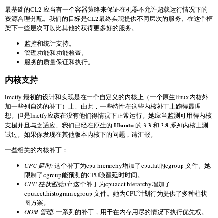
最基础的CL2 应当有一个容器策略来保证在机器不允许超载运行情况下的
资源合理分配。我们的目标是CL2最终实现提供不同层次的服务。在这个框
架下一些层次可以比其他的获得更多好的服务。
监控和统计支持。
管理功能和功能检查。
服务的质量保证和执行。
内核支持
lmctfy 最初的设计和实现是在一个自定义的内核上（一个原生linux内核外
加一些列自选的补丁）上。由此，一些特性在这些内核补丁上跑得最理
想。但是lmctfy应该在没有他们得情况下正常运行。她应当监测可用得内核
Ubuntu
3.3
3.8
支援并且与之适应。我们已经在原生的
的
和
系列内核上测
试过。如果你发现在其他版本内核下的问题，请汇报。
一些相关的内核补丁：
CPU 延时:
这个补丁为cpu hierarchy增加了cpu.lat的cgroup 文件。她
限制了cgroup能预测的CPU唤醒延时时间。
CPU 柱状图统计:
这个补丁为cpuacct hierarchy增加了
cpuacct.histogram cgroup 文件。她为CPU计划行为提供了多种柱状
图方案。
OOM 管理:
一系列的补丁，用于在内存用尽的情况下执行优先权。