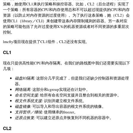
策略，她使用CL1来执行策略和操控容器。比如，CL2（后台进程）实现了
一个策略：所有容器的CPU和内存使用总和不可以超过现提供的CPU和内存
资源（以防止对内存资源的过度使用）。为了执行这条策略，她（CL2）会
使用CL1（library／CLI）来创建带这条内存限制规则的容器。另一条对应
的策略可能包括了允许过度使用X％的机器资源或者对不同资源的多重层次
控制。
lmcfty项目现在提供了CL1组件，CL2还没有实现。
CL1
现在只提供高性能CPU和内存隔离。在我们的路线图中我们还需要实现以下
几项：
磁盘IO隔离:
这部分几乎完成了，但是我们还缺少控制器和资源处理
器。
网络隔离:
这部分和cgroup实现还在计划中。
命名空间支援:
给所有命名空间支援并且整合到相关的资源中。
根文件系统支援:
识别并建立根文件系统。
磁盘镜像:
可以导入和导出容器的根文件系统的镜像。
支持暂停／继续:
使用继承的freezer。
还原点恢复:
可以建立还原点并恢复到不同机器的容器中。
CL2