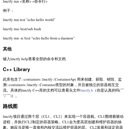
lmctfy run <名称> <命令行>
例子：
lmctfy run test "echo hello world"
lmctfy run /test/sub bash
lmctfy run -n /test "echo hello from a daemon"
其他
键入lmctfy help查看全部的命令和文档
C++ Library
此库包含了::containers::lmctfy::ContainerApi 用来创建、获取、销毁、监
测::containers::lmctfy::Container类型的对象，并且被独立的容器相互交
流。具体的lmctfy C++库的文档可以查看头文件
lmctfy.h
（你是认真的吗(￣
▽￣)）。
路线图
lmctfy项目通过两个层（CL1、CL2）来实现一个容器栈。CL1围绕着驱动
进程，并执行CL2制定的容器策略。CL1会为更高层创建和维护容器的抽
象。她应当是唯一直接和内核交流以维护容器的层。 CL2发展和设定容器