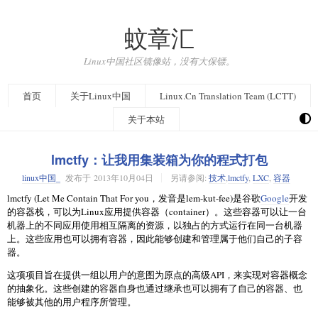
蚊章汇
Linux中国社区镜像站，没有大保镖。
首页
关于Linux中国
Linux.Cn Translation Team (LCTT)
关于本站
lmctfy：让我用集装箱为你的程式打包
linux中国_
发布于
2013年10月04日
另请参阅:
技术
,
lmctfy
,
LXC
,
容器
lmctfy (Let Me Contain That For you，发音是lem-kut-fee)是谷歌
Google
开发
的容器栈，可以为Linux应用提供容器（container）。这些容器可以让一台
机器上的不同应用使用相互隔离的资源，以独占的方式运行在同一台机器
上。这些应用也可以拥有容器，因此能够创建和管理属于他们自己的子容
器。
这项项目旨在提供一组以用户的意图为原点的高级API，来实现对容器概念
的抽象化。这些创建的容器自身也通过继承也可以拥有了自己的容器、也
能够被其他的用户程序所管理。