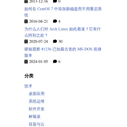
2013-12-16
0
如何在 CentOS 7 中添加新磁盘而不用重启系
统
2016-04-21
4
为什么人们对 Arch Linux 如此着迷？它有什
么特别之处？
2020-07-24
30
硬核观察 #1236 已知最古老的 MS-DOS 前身
版本
2024-01-05
6
分类
技术
桌面应用
系统运维
软件开发
树莓派
容器与云