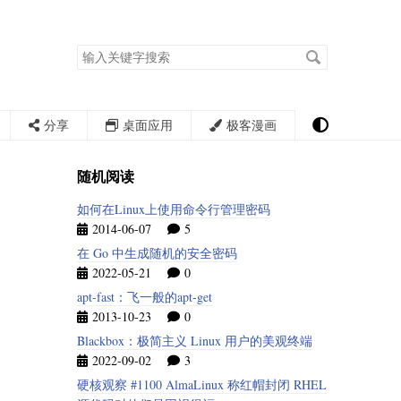
搜
索
关
键
字
分享
桌面应用
极客漫画
随机阅读
如何在Linux上使用命令行管理密码
2014-06-07
5
在 Go 中生成随机的安全密码
2022-05-21
0
apt-fast：飞一般的apt-get
2013-10-23
0
Blackbox：极简主义 Linux 用户的美观终端
2022-09-02
3
硬核观察 #1100 AlmaLinux 称红帽封闭 RHEL