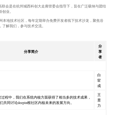
，高联会是在杭州城西科创大走廊管委会指导下，旨在广泛吸纳与团结
新创业。
杭州本地技术社区，每年定期举办免费开发者线下技术沙龙，聚焦谷
”，了解我们，参与技术交流。
分
分享简介
享
者
白
宦
成
王
23的研发过程中，我们在系统内核方面获得了相当多的技术成果，
昱
共同讨论deepin根社区内核未来的发展方向。
力