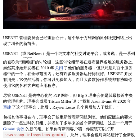
USENET 管理委员会已经重新召开，这个早于万维网的原创社交网络上出
现了增长的新苗头。
USENET（或 NetNews）是一个纯文本的社交讨论平台，或者说，是一系列
newsgroup
的被称为“
新闻组
”的讨论组，这些讨论组部署在遍布世界各地的服务器上。
虽然其原始开发者在 2010 年
关闭
了他们的服务器，但那只是几百个服务
器中的一个，在全球范围内，还有许多服务器运行得很好。USENET 并没
有消失，它仍然活着，你可以免费加入，而且大多数操作系统都有协助你
使用它的各种客户端应用程序。
尽管 USENET 是去中心化的 P2P 网络，但 Big-8 理事会仍是其最接近中央
的管理机构。理事会成员 Tristan Miller 说：“我和 Jason Evans 在 2020 年
重建
了这个理事会，此后，Rayner Lucas 几个月后加入了我们。”
包括其他事项在内，理事会开始重新管理新闻组列表。他们应版主的要求
删除了一些过时的群组，并添加了多年来的首个新新闻组，这是一个用于
Gemini 协议
的新闻组。如果你有新闻客户端，你应该可以打开
。此外，理事会也对网站进行了全新改
news:comp.infosystems.gemini