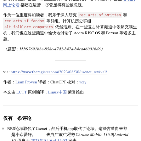
网上论坛
都还在运营，尽管显得有些被忽视。
作为一位重度科幻读者，我乐于深入研究
和
rec.arts.sf.written
等群组。计算机历史群组
rec.arts.sf.fandom
依然活跃。在一些复古计算频道中依然充满生
alt.folklore.computers
机，我们也在这些频道中愉快地讨论了 Acorn RISC OS 和 Fortran 等诸多主
题。
（题图：MJ/97691bbe-858c-47d2-b47a-b4ca460016d6）
via:
https://www.theregister.com/2023/08/30/usenet_revival/
作者：
Liam Proven
译者：ChatGPT 校对：
wxy
本文由
LCTT
原创编译，
Linux中国
荣誉推出
仅有一条评论
BBS论坛取代了Usenet，然后手机app取代了论坛。这些古董向来都
是小众爱好。 ——
来自广东广州的 Chrome Mobile 116.0|Android
10 用户
于
2023年9月6日 15:52
发表。