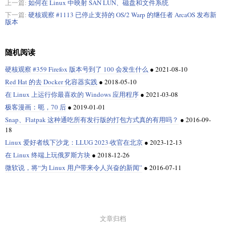
上一篇:
如何在 Linux 中映射 SAN LUN、磁盘和文件系统
下一篇:
硬核观察 #1113 已停止支持的 OS/2 Warp 的继任者 ArcaOS 发布新
版本
随机阅读
硬核观察 #359 Firefox 版本号到了 100 会发生什么
●
2021-08-10
Red Hat 的去 Docker 化容器实践
●
2018-05-10
在 Linux 上运行你最喜欢的 Windows 应用程序
●
2021-03-08
极客漫画：呃，70 后
●
2019-01-01
Snap、Flatpak 这种通吃所有发行版的打包方式真的有用吗？
●
2016-09-
18
Linux 爱好者线下沙龙：LLUG 2023·收官在北京
●
2023-12-13
在 Linux 终端上玩俄罗斯方块
●
2018-12-26
微软说，将“为 Linux 用户带来令人兴奋的新闻”
●
2016-07-11
文章归档