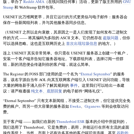
版，举办了
Reddit AMA
（在线问我任何事）活动，更新了版主所用的
GNU
Stump
和 WebStump 软件包等。
USENET 比万维网更早，并且它运行的方式更类似与电子邮件：服务器会
保存一份新闻组列表，并与其他服务器同步信息。
（USENET 之所以走向衰败，其原因之一是人们发现了如何发布二进制文
件的方式 —— 将其编码为多段的 ASCII 文本。它仍然存在
盗版问题
，但你
可以选择忽略。这也是互联网历史上
首次出现垃圾信息
的地方。）
连上 USENET 其实非常简单。你只需在 USENET 服务器上创建一个账户，
安装一个客户端并告知它服务器地址。下载群组列表，选择订阅一些群
组，新的消息便会传递到你的客户端，就这么简单。
The Register 的 FOSS 部门使用的是一个名为 “
Eternal September
” 的服务
器，该名字源自当年 AOL 向其互联网客户端引入 USENET 访问功能，导致
大量的网络新手涌入但不了解其规则的
事件
。这里我们可以给出一条建
议：请严格遵循
纯文本、底部回复
的电子邮件“网络礼仪”。
“Eternal September” 只有文本新闻组，不接受二进制文件，但它提供完全免
费的账户。而另一些大容量的服务器如
Eweka
、
Giganews
等则会收取访问
费。
至于客户端 —— 如我们在新的
Thunderbird ESR
版本的介绍中所提到的，
我们选用了 Thunderbird。它是免费的，易用，并能运行在所有主流的桌面
操作系统上。当然，市面上还有许多其他的客户端可供选择。甚至
谷歌的