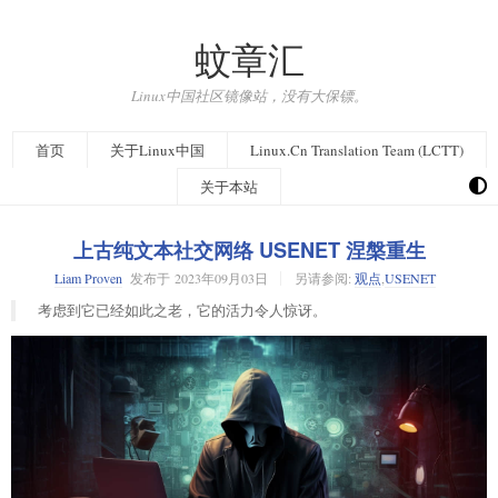
蚊章汇
Linux中国社区镜像站，没有大保镖。
首页
关于Linux中国
Linux.Cn Translation Team (LCTT)
关于本站
上古纯文本社交网络 USENET 涅槃重生
Liam Proven
发布于
2023年09月03日
另请参阅:
观点
,
USENET
考虑到它已经如此之老，它的活力令人惊讶。