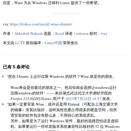
但是，Wine 为从 Windows 迁移到 Linux 提供了一些希望。
via:
https://itsfoss.com/install-wine-ubuntu/
作者：
Abhishek Prakash
选题：
lkxed
译者：
robsean
校对：
wxy
本文由
LCTT
原创编译，
Linux中国
荣誉推出
已有 5 条评论
"想在 Ubuntu 上运行仅限 Windows 的软件？Wine 就是你的朋友。
Wine将会是你最坑的朋友之一。然后你就会选择让windows运行
仅限windows的软件" ——
来自湖北武汉武汉大学测绘学院的
Firefox 115.0|GNU/Linux 用户
于
2023年7月24日 18:57
发表。
"如果一定要安装 Wine，或许还是用 Flatpak（可配合上海交通大学
的镜像）安装比较好，这样虽然也要占用很多的硬盘空间，但所
需安装的软件包没有那么多，不用担心把系统弄乱。
另外，如果是为了运行 Windows 软件，最好的选择恐怕还是虚拟
机。如果要运行一些对老版本系统兼容性比较好的 32 位 Windows