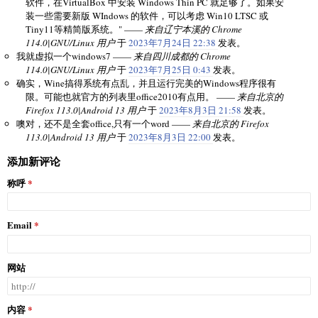
软件，在VirtualBox 中安装 Windows Thin PC 就足够了。如果安
装一些需要新版 WIndows 的软件，可以考虑 Win10 LTSC 或
Tiny11等精简版系统。" ——
来自辽宁本溪的 Chrome
114.0|GNU/Linux 用户
于
2023年7月24日 22:38
发表。
我就虚拟一个windows7 ——
来自四川成都的 Chrome
114.0|GNU/Linux 用户
于
2023年7月25日 0:43
发表。
确实，Wine搞得系统有点乱，并且运行完美的Windows程序很有
限。可能也就官方的列表里office2010有点用。 ——
来自北京的
Firefox 113.0|Android 13 用户
于
2023年8月3日 21:58
发表。
噢对，还不是全套office,只有一个word ——
来自北京的 Firefox
113.0|Android 13 用户
于
2023年8月3日 22:00
发表。
添加新评论
称呼
Email
网站
内容