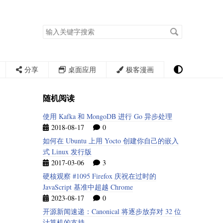
搜
索
关
键
字
分享
桌面应用
极客漫画
随机阅读
使用 Kafka 和 MongoDB 进行 Go 异步处理
2018-08-17
0
如何在 Ubuntu 上用 Yocto 创建你自己的嵌入
式 Linux 发行版
2017-03-06
3
硬核观察 #1095 Firefox 庆祝在过时的
JavaScript 基准中超越 Chrome
2023-08-17
0
开源新闻速递：Canonical 将逐步放弃对 32 位
计算机的支持