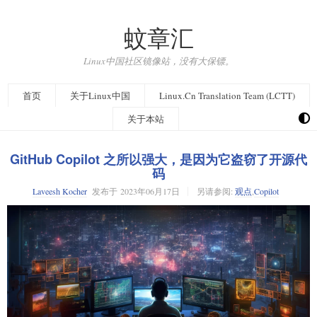
蚊章汇
Linux中国社区镜像站，没有大保镖。
首页
关于Linux中国
Linux.Cn Translation Team (LCTT)
关于本站
GitHub Copilot 之所以强大，是因为它盗窃了开源代
码
Laveesh Kocher
发布于
2023年06月17日
另请参阅:
观点
,
Copilot