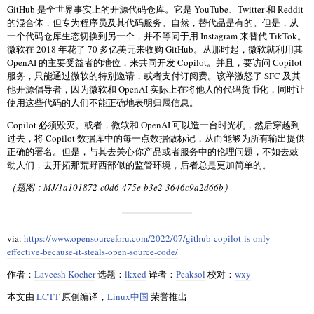
GitHub 是全世界事实上的开源代码仓库。它是 YouTube、Twitter 和 Reddit
的混合体，但专为程序员及其代码服务。自然，替代品是有的。但是，从
一个代码仓库生态切换到另一个，并不等同于用 Instagram 来替代 TikTok。
微软在 2018 年花了 70 多亿美元来收购 GitHub。从那时起，微软就利用其
OpenAI 的主要受益者的地位，来共同开发 Copilot。并且，要访问 Copilot
服务，只能通过微软的特别邀请，或者支付订阅费。该举激怒了 SFC 及其
他开源倡导者，因为微软和 OpenAI 实际上在将他人的代码货币化，同时让
使用这些代码的人们不能正确地表明归属信息。
Copilot 必须毁灭。或者，微软和 OpenAI 可以造一台时光机，然后穿越到
过去，将 Copilot 数据库中的每一点数据做标记，从而能够为所有输出提供
正确的署名。但是，与其去关心你产品或者服务中的伦理问题，不如去鼓
动人们，去开拓那荒野西部似的监管环境，后者总是更加简单的。
（题图：MJ/1a101872-c0d6-475e-b3e2-3646c9a2d66b）
via:
https://www.opensourceforu.com/2022/07/github-copilot-is-only-
effective-because-it-steals-open-source-code/
作者：
Laveesh Kocher
选题：
lkxed
译者：
Peaksol
校对：
wxy
本文由
LCTT
原创编译，
Linux中国
荣誉推出