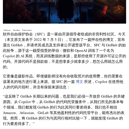
Software Freedom Conservancy
软件自由保护协会
（SFC）是一家由开源倡导者组成的非营利性社区。今天
（本文原文发表于 2022 年 7 月 5 日），它发布了一篇抨击性的博文，宣布
退出 GitHub，并请求其成员及支持者公开谴责该平台。SFC 与 GitHub 的如
此纷争，源于这一颇受指责的举动：微软和 OpenAI 训练了一个名为
Copilot 的 AI 系统，而其训练数据的来源，是那些使用了开源许可证公开的
代码。开源代码不是捐款箱，不是想拿多少就拿多少，想怎么用就怎么用
的。
它更像是摄影作品。即便摄影师没有向你收取照片的使用费，你仍需要在
该署名的地方进行署上来源。据 SFC 的一篇
博文
所述，Copilot 在使用他
人的代码片段时，并没有保留来源信息：
“这反映了 GitHub 长期以来的问题，也是我们必须一齐放弃 GitHub 的关键
原因。从 Copilot 中，从 GitHub 的代码托管服务中，从我们所见的基本每
个领域，我们都发现 GitHub 的行为比其同行要差得多。我们也不相信
Amazon、Atlassian、GitLab 等其他盈利性的代码托管平台，能有杰出的表
现。然而，将 GitHub 的行为与其同行相对比较一下，就能发现 GitHub 的
行为要差得多了。”