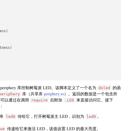
ss)

ness)

-periphery 库控制树莓派 LED。该脚本定义了一个名为
的函
doled
库（共享库
periphery.so
）。返回的数据是一个包含所
periphery
，你可以通过在调用
后附加
来直接访问它。接下
require
.LED
：
符串
传给它，打开树莓派主 LED，识别为
。
led0
led0
传递给它来激活 LED，该值设置 LED 的最大亮度。
ue