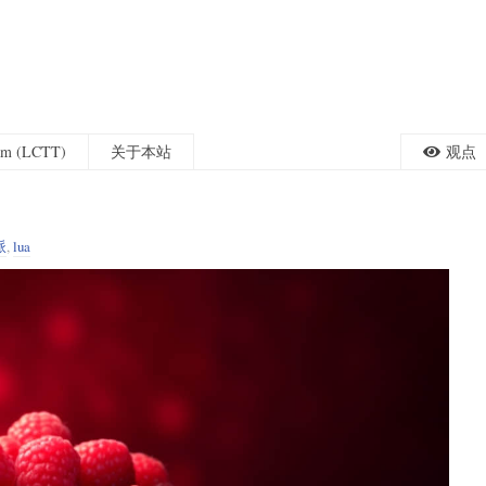
eam (LCTT)
关于本站
观点
派
,
lua