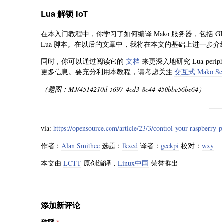
Lua 解锁 IoT
在本入门教程中，你学习了如何编译 Mako 服务器，包括 GP
Lua 脚本。在以后的文章中，我将在本文的基础上进一步介绍 
同时，你可以通过阅读它的
文档
来更深入地研究 Lua-pe
更多信息。要充分利用本教程，请考虑关注
交互式 Mako Se
（题图：MJ/4514210d-5697-4cd3-8c44-450bbe56be64）
via:
https://opensource.com/article/23/3/control-your-raspberry-p
作者：
Alan Smithee
选题：
lkxed
译者：
geekpi
校对：
wxy
本文由
LCTT
原创编译，
Linux中国
荣誉推出
添加新评论
称呼