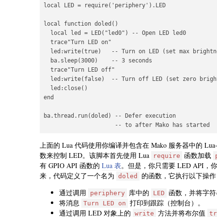
local LED = require('periphery').LED

local function doled()

  local led = LED("led0") -- Open LED led0

  trace"Turn LED on"

  led:write(true)   -- Turn on LED (set max brightne
  ba.sleep(3000)    -- 3 seconds

  trace"Turn LED off"

  led:write(false)  -- Turn off LED (set zero bright
  led:close()

end

ba.thread.run(doled) -- Defer execution

上面的 Lua 代码使用你编译并包含在 Mako 服务器中的 Lua
数来控制 LED。该脚本首先使用 Lua
函数加载
require
有 GPIO API 函数的
Lua 表
。但是，你只需要 LED API
来，代码定义了一个名为
的函数，它执行以下操作
doled
通过调用
库中的
函数，并将字
periphery
LED
将消息
打印到跟踪（控制台）。
Turn LED on
通过调用 LED 对象上的
方法并将布尔值
write
tr