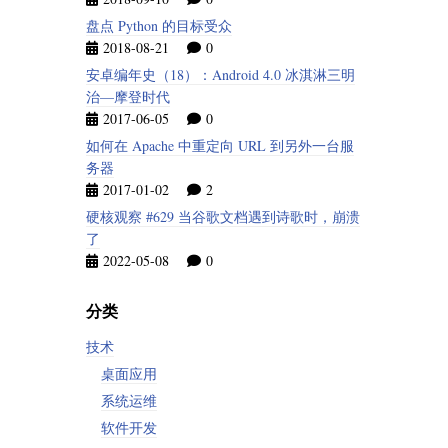
盘点 Python 的目标受众
2018-08-21
0
安卓编年史（18）：Android 4.0 冰淇淋三明
治—摩登时代
2017-06-05
0
如何在 Apache 中重定向 URL 到另外一台服
务器
2017-01-02
2
硬核观察 #629 当谷歌文档遇到诗歌时，崩溃
了
2022-05-08
0
分类
技术
桌面应用
系统运维
软件开发