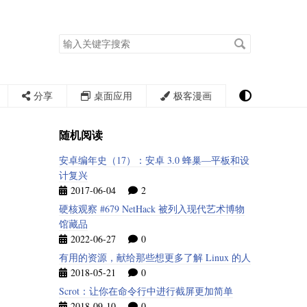
搜
索
关
键
字
分享
桌面应用
极客漫画
随机阅读
安卓编年史（17）：安卓 3.0 蜂巢—平板和设
计复兴
2017-06-04
2
硬核观察 #679 NetHack 被列入现代艺术博物
馆藏品
2022-06-27
0
有用的资源，献给那些想更多了解 Linux 的人
2018-05-21
0
Scrot：让你在命令行中进行截屏更加简单
2018-09-10
0