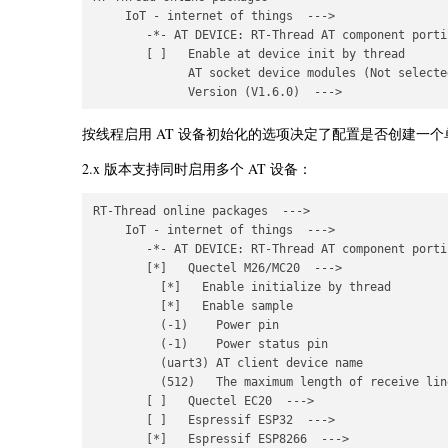
     IoT - internet of things  --->

        -*- AT DEVICE: RT-Thread AT component porti
        [ ]   Enable at device init by thread

              AT socket device modules (Not selecte
按线程启用 AT 设备初始化的选项决定了配置是否创建一
2.x 版本支持同时启用多个 AT 设备：
RT-Thread online packages  --->

     IoT - internet of things  --->

        -*- AT DEVICE: RT-Thread AT component porti
        [*]   Quectel M26/MC20  --->

          [*]   Enable initialize by thread

          [*]   Enable sample

          (-1)    Power pin

          (-1)    Power status pin

          (uart3) AT client device name

          (512)   The maximum length of receive line
        [ ]   Quectel EC20  --->

        [ ]   Espressif ESP32  --->

        [*]   Espressif ESP8266  --->
