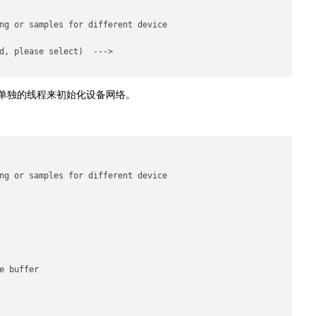
ng or samples for different device  

d, please select)  --->    

个单独的线程来初始化设备网络。
ng or samples for different device

 buffer
