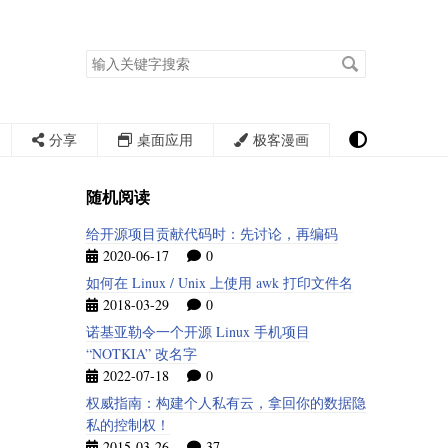
搜
索
关
键
字
分享
桌面应用
极客漫画
随机阅读
给开源项目贡献代码时：先讨论，再编码
2020-06-17
0
如何在 Linux / Unix 上使用 awk 打印文件名
2018-03-29
0
诺基亚勒令一个开源 Linux 手机项目
“NOTKIA” 改名字
2022-07-18
0
权威指南：构建个人私有云，拿回你的数据隐
私的控制权！
2015-03-26
37