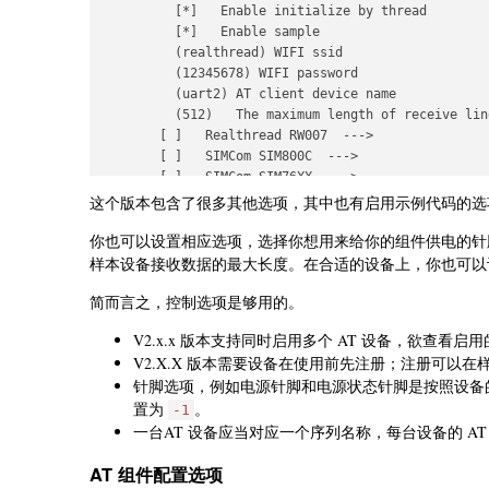
          [*]   Enable initialize by thread

          [*]   Enable sample

          (realthread) WIFI ssid

          (12345678) WIFI password

          (uart2) AT client device name

          (512)   The maximum length of receive line
        [ ]   Realthread RW007  --->

        [ ]   SIMCom SIM800C  --->

        [ ]   SIMCom SIM76XX  --->

        [ ]   Notion MW31  --->

这个版本包含了很多其他选项，其中也有启用示例代码的选
        [ ]   WinnerMicro W60X  --->

你也可以设置相应选项，选择你想用来给你的组件供电的针
        [ ]   AiThink A9/A9G  --->

        [ ]   Quectel BC26  --->

样本设备接收数据的最大长度。在合适的设备上，你也可以设置
        [ ]   Luat air720  --->

简而言之，控制选项是够用的。
        [ ]   GOSUNCN ME3616  --->

        [ ]   ChinaMobile M6315  --->

V2.x.x 版本支持同时启用多个 AT 设备，欲查看
        [ ]   Quectel BC28  --->

V2.X.X 版本需要设备在使用前先注册；注册可以
        [ ]   Quectel ec200x  --->

针脚选项，例如电源针脚和电源状态针脚是按照设备
置为
。
-1
一台AT 设备应当对应一个序列名称，每台设备的 A
AT 组件配置选项