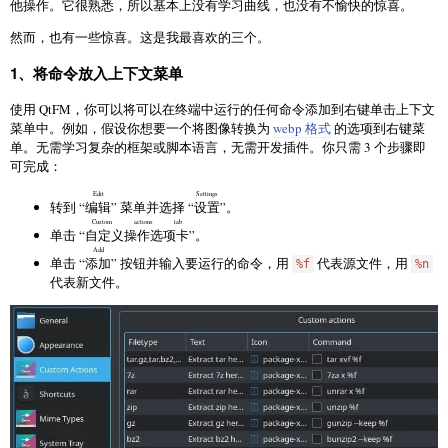
他操作。它很熟悉，所以基本上没有学习曲线，也没有不愉快的惊喜。
然而，也有一些惊喜。这是我最喜欢的三个。
1、将命令放入上下文菜单
使用 QtFM，你可以将可以在终端中运行的任何命令添加到右键单击上下文
菜单中。例如，假设你想要一个将图像转换为
webp 格式
的选项到右键菜
单。无需学习复杂的框架或脚本语言，无需开发插件。你只需 3 个步骤即
可完成：
Edit
Settings
转到 “
编辑
” 菜单并选择 “
设置
”。
Custom actions tab
单击 “
自定义操作选项卡
”。
Add
单击 “
添加
” 按钮并输入要运行的命令，用
代表源文件，用
%f
%n
代表新文件。