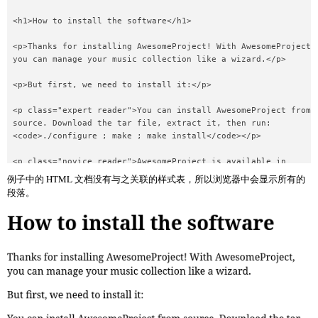
<h1>How to install the software</h1>

<p>Thanks for installing AwesomeProject! With AwesomeProject,

you can manage your music collection like a wizard.</p>

<p>But first, we need to install it:</p>

<p class="expert reader">You can install AwesomeProject from

source. Download the tar file, extract it, then run:

<code>./configure ; make ; make install</code></p>

<p class="novice reader">AwesomeProject is available in

most Linux distributions. Check your graphical package manage
例子中的 HTML 文档没有与之关联的样式表，所以浏览器中会显示所有的
段落。
</body>
