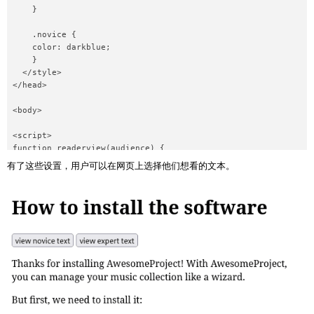
    }

    .novice {

    color: darkblue;

    }

  </style>

</head>

<body>

<script>

function readerview(audience) {

  var list, item;

有了这些设置，用户可以在网页上选择他们想看的文本。
  // hide all class="reader"

  list = document.getElementsByClassName("reader");

  for (item = 0; item < list.length; item++) {

    list[item].style.display = "none";

  }

  // show all class=audience

  list = document.getElementsByClassName(audience);

  for (item = 0; item < list.length; item++) {
