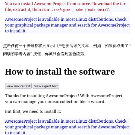
    list[item].style.display = "block";

  }

}

</script>

<h1>How to install the software</h1>

<nav>

点击任何一个按钮都将只显示用户想要阅读的文本。例如，如果你点击了 “
view novice text
阅读初学者内容
” 按钮，你就只会看到蓝色段落。
<button onclick="readerview('novice')">view novice text</butto
<button onclick="readerview('expert')">view expert text</butto
</nav>

<p>Thanks for installing AwesomeProject! With AwesomeProject,

you can manage your music collection like a wizard.</p>

<p>But first, we need to install it:</p>

<p class="expert reader">You can install AwesomeProject from

source. Download the tar file, extract it, then run

<code>./configure ; make ; make install</code></p>

<p class="novice reader">AwesomeProject is available in

most Linux distributions. Check your graphical package
