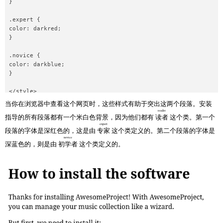
}

.expert {

color: darkred;

}

.novice {

color: darkblue;

}

</style>

当你在浏览器中查看这个网页时，这些样式有助于突出这两个段落。安装
</head>

reader
指导的所有段落都有一个米白色背景，因为他们都有
读者
这个类。第一个
expert
<body>

段落的字体是深红色的，这是由
专家
这个类定义的。第二个段落的字体是
novice
深蓝色的，则是由
初学者
这个类定义的。