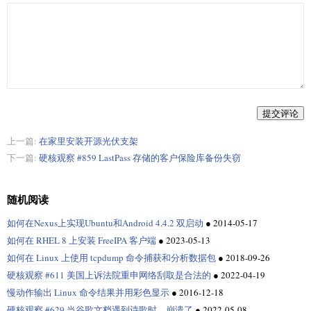
提交评论
上一篇:
在家里安装开源光伏支架
下一篇:
硬核观察 #859 LastPass 存储的客户保险库备份失窃
随机阅读
如何在Nexus上实现Ubuntu和Android 4.4.2 双启动
●
2014-05-17
如何在 RHEL 8 上安装 FreeIPA 客户端
●
2023-05-13
如何在 Linux 上使用 tcpdump 命令捕获和分析数据包
●
2018-09-26
硬核观察 #611 美国上诉法院重申网络刮取是合法的
●
2022-04-19
慢动作输出 Linux 命令结果并用彩色显示
●
2016-12-18
硬核观察 #629 当谷歌文档遇到诗歌时，崩溃了
●
2022-05-08