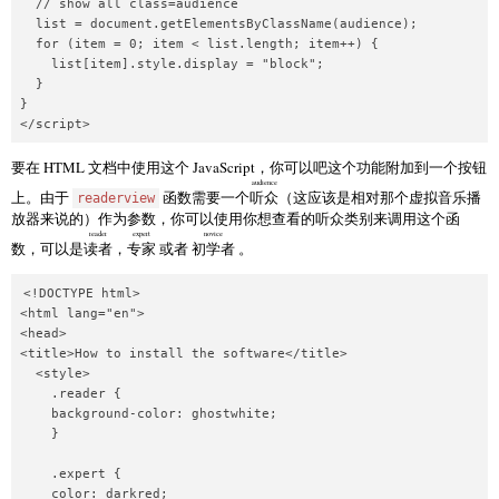
  // show all class=audience

  list = document.getElementsByClassName(audience);

  for (item = 0; item < list.length; item++) {

    list[item].style.display = "block";

  }

}

要在 HTML 文档中使用这个 JavaScript，你可以吧这个功能附加到一个按钮
audience
上。由于
函数需要一个
听众
（这应该是相对那个虚拟音乐播
readerview
放器来说的）作为参数，你可以使用你想查看的听众类别来调用这个函
reader
expert
novice
数，可以是
读者
，
专家
或者
初学者
。
<!DOCTYPE html>

<html lang="en">

<head>

<title>How to install the software</title>

  <style>

    .reader {

    background-color: ghostwhite;

    }

    .expert {

    color: darkred;
