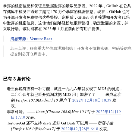
暴露的机密信息和凭证是数据泄露的最常见原因。2022 年，GitHub 在公共
存储库中检测并通知了超过 170 万个暴露的机密信息。现在，GitHub 也将
为开源开发者免费提供这些警报。启用后，GitHub 会直接通知开发者代码
中泄露的机密信息。这使他们能够轻松地跟踪警报，确定泄漏的来源，并
采取行动。该功能将在 2023 年 1 月底前向所有用户提供。
消息来源：Venture Beat
老王点评：很多重大的信息泄漏都始于开发者不慎将密钥、密码等信息
提交到公开仓库当中。
已有 3 条评论
老王你说有没有一种可能，就是一九九六年就发现了 MD5 的弱点，
二〇〇四年就已经开始淘汰把 MD5 用于加密了？ ——
来自北京
的 Firefox 107.0|Android 10 用户
于
2022年12月18日 10:39
发
表。
非常可能。 ——
linux [Chrome 108.0|Mac 10.15]
于
2022年12月19
日 17:19
发表。
TortoiseGit 还不支持 sha-2,还好 Git Bash 可以用 ——
堕落小生
[Firefox 108.0|Windows 7]
于
2022年12月28日 6:18
发表。