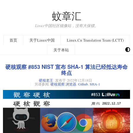
蚊章汇
Linux中国社区镜像站，没有大保镖。
首页
关于Linux中国
Linux.Cn Translation Team (LCTT)
关于本站
硬核观察 #853 NIST 宣布 SHA-1 算法已经抵达寿命
终点
硬核老王
发布于
2022年12月18日
另请参阅:
硬核观察
,
浏览器
,
Github
,
SHA-1