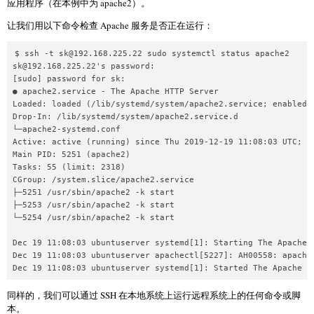
应用程序（在本例中为 apache2）。
让我们用以下命令检查 Apache 服务是否正在运行：
$ ssh -t 
sk@192.168.225.22
sk@192.168.225.22
's password: 

[sudo] password for sk: 

● apache2.service - The Apache HTTP Server

Loaded: loaded (/lib/systemd/system/apache2.service; enabled; 
Drop-In: /lib/systemd/system/apache2.service.d

└─apache2-systemd.conf

Active: active (running) since Thu 2019-12-19 11:08:03 UTC; 52
Main PID: 5251 (apache2)

Tasks: 55 (limit: 2318)

CGroup: /system.slice/apache2.service

├─5251 /usr/sbin/apache2 -k start

├─5253 /usr/sbin/apache2 -k start

└─5254 /usr/sbin/apache2 -k start

Dec 19 11:08:03 ubuntuserver systemd[1]: Starting The Apache H
Dec 19 11:08:03 ubuntuserver apachectl[5227]: AH00558: apache
同样的，我们可以通过 SSH 在本地系统上运行远程系统上的任何命令或脚
本。