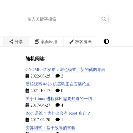
搜
索
关
键
字
分享
桌面应用
极客漫画
随机阅读
GNOME 42 发布：深色模式、新的截图界面
2022-03-25
2
硬核观察 #426 机器狗正在安装枪支
2021-10-17
0
关于 Linux 进程你所需要知道的一切
2017-04-27
4
Root 是谁？为什么会有 Root 账户？
2017-02-20
1
变异测试：基于故障的试验