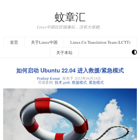
蚊章汇
Linux中国社区镜像站，没有大保镖。
首页
关于Linux中国
Linux.Cn Translation Team (LCTT)
关于本站
如何启动 Ubuntu 22.04 进入救援/紧急模式
Pradeep Kumar
发布于
2022年06月24日
另请参阅:
技术
,
grub
,
救援模式
,
紧急模式