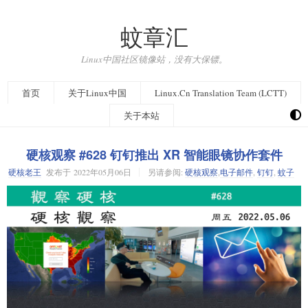
蚊章汇
Linux中国社区镜像站，没有大保镖。
首页
关于Linux中国
Linux.Cn Translation Team (LCTT)
关于本站
硬核观察 #628 钉钉推出 XR 智能眼镜协作套件
硬核老王
发布于
2022年05月06日
另请参阅:
硬核观察
,
电子邮件
,
钉钉
,
蚊子