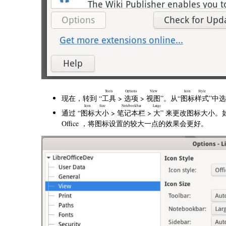
Tools
Options
View
Icon Style
现在，转到 “
工具
>
选项
>
视图
”。从“
图标样式
”中选择
Icon Size
Notebookbar
Large
通过 “
图标大小
>
笔记本栏
>
大
” 来更改图标大小
Office ，将图标设置的较大一点的效果会更好。