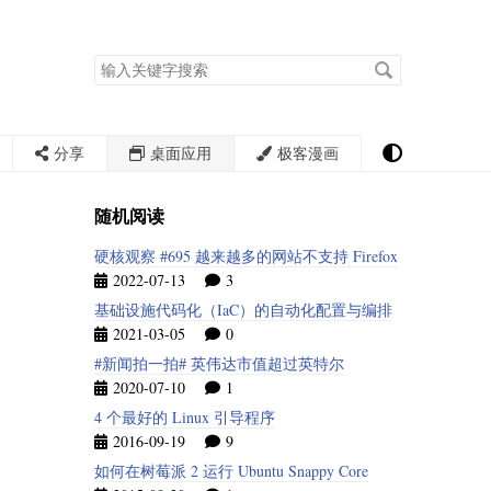
搜
索
关
键
字
分享
桌面应用
极客漫画
随机阅读
硬核观察 #695 越来越多的网站不支持 Firefox
2022-07-13
3
基础设施代码化（IaC）的自动化配置与编排
2021-03-05
0
#新闻拍一拍# 英伟达市值超过英特尔
2020-07-10
1
4 个最好的 Linux 引导程序
2016-09-19
9
如何在树莓派 2 运行 Ubuntu Snappy Core